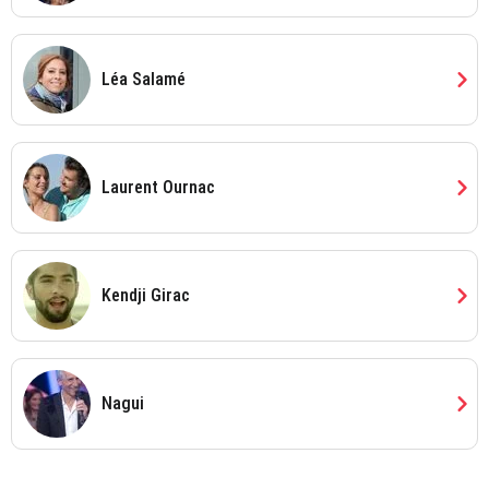
chevron_right
Léa Salamé
chevron_right
Laurent Ournac
chevron_right
Kendji Girac
chevron_right
Nagui