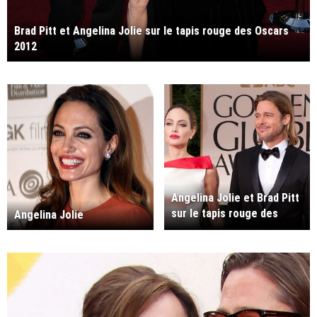
Brad Pitt et Angelina Jolie sur le tapis rouge des Oscars
2012
Angelina Jolie et Brad Pitt
sur le tapis rouge des
Angelina Jolie
Golden Globes 2012