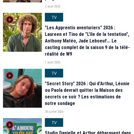
2 août 2026
TV
player2
"Les Apprentis aventuriers" 2026 :
Laureen et Tino de "L'île de la tentation",
Anthony Matéo, Jade Leboeuf... Le
casting complet de la saison 9 de la télé-
réalité de W9
1 août 2026
TV
player2
"Secret Story" 2026 : Qui d'Arthur, Léonie
ou Paola devrait quitter la Maison des
secrets ce soir ? Les estimations de
notre sondage
30 juillet 2026
TV
player2
Studio Danielle et Arthur débarquent dans