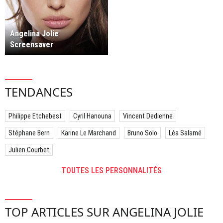
Angelina Jolie
Screensaver
TENDANCES
Philippe Etchebest
Cyril Hanouna
Vincent Dedienne
Stéphane Bern
Karine Le Marchand
Bruno Solo
Léa Salamé
Julien Courbet
TOUTES LES PERSONNALITÉS
TOP ARTICLES SUR ANGELINA JOLIE