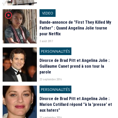
VIDEO
player2
Bande-annonce de "First They Killed My
Father" : Quand Angelina Jolie tourne
pour Netflix
3 août 2017
PERSONNALITÉS
Divorce de Brad Pitt et Angelina Jolie :
Guillaume Canet prend à son tour la
parole
23 septembre 2016
PERSONNALITÉS
Divorce de Brad Pitt et Angelina Jolie :
Marion Cotillard répond "à la 'presse' et
aux haters"
22 septembre 2016