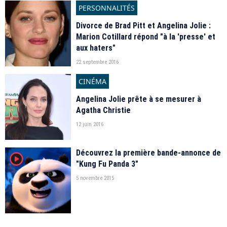
PERSONNALITÉS
Divorce de Brad Pitt et Angelina Jolie :
Marion Cotillard répond "à la 'presse' et
aux haters"
22 septembre 2016
CINÉMA
Angelina Jolie prête à se mesurer à
Agatha Christie
12 juin 2016
Découvrez la première bande-annonce de
player2
"Kung Fu Panda 3"
5 novembre 2015