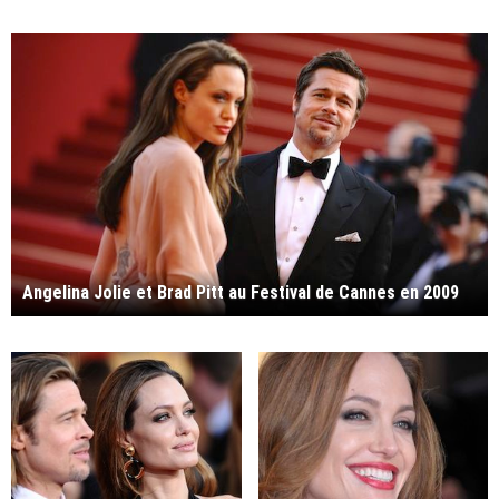
Angelina Jolie et Brad Pitt au Festival de Cannes en 2009