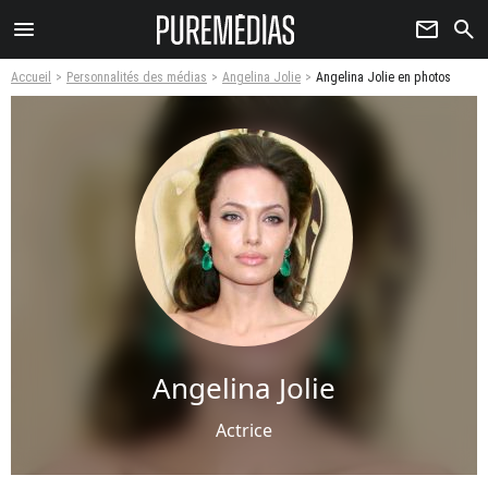
menu
newsletter
search
Accueil
Personnalités des médias
Angelina Jolie
Angelina Jolie en photos
Angelina Jolie
Actrice