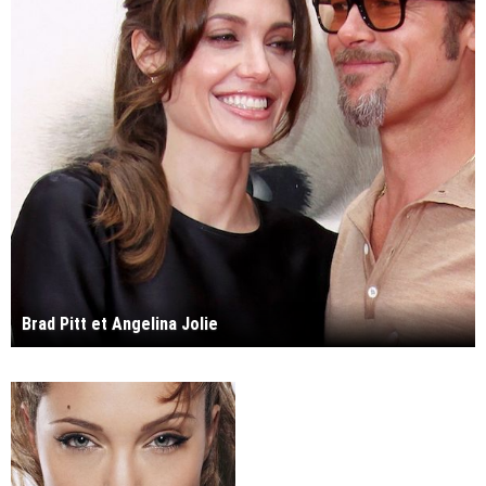
Brad Pitt et Angelina Jolie