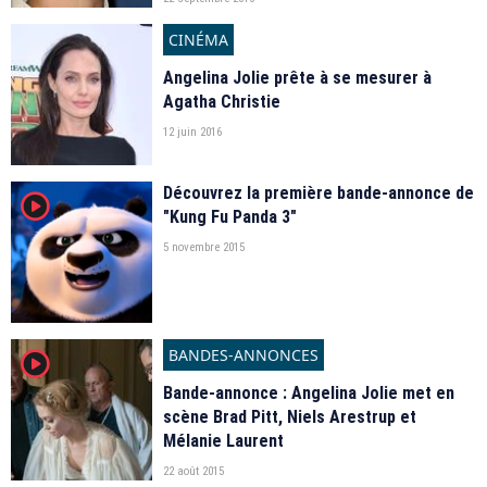
CINÉMA
Angelina Jolie prête à se mesurer à
Agatha Christie
12 juin 2016
Découvrez la première bande-annonce de
player2
"Kung Fu Panda 3"
5 novembre 2015
BANDES-ANNONCES
player2
Bande-annonce : Angelina Jolie met en
scène Brad Pitt, Niels Arestrup et
Mélanie Laurent
22 août 2015