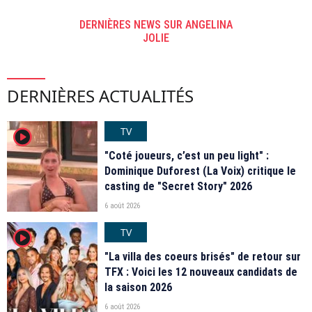
DERNIÈRES NEWS SUR ANGELINA
JOLIE
DERNIÈRES ACTUALITÉS
TV
player2
"Coté joueurs, c’est un peu light" :
Dominique Duforest (La Voix) critique le
casting de "Secret Story" 2026
6 août 2026
TV
player2
"La villa des coeurs brisés" de retour sur
TFX : Voici les 12 nouveaux candidats de
la saison 2026
6 août 2026