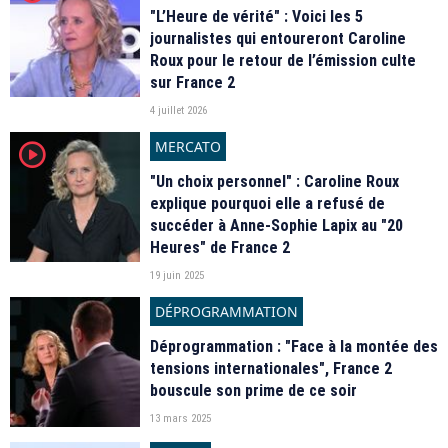
"L’Heure de vérité" : Voici les 5
journalistes qui entoureront Caroline
Roux pour le retour de l’émission culte
sur France 2
4 juillet 2026
MERCATO
player2
"Un choix personnel" : Caroline Roux
explique pourquoi elle a refusé de
succéder à Anne-Sophie Lapix au "20
Heures" de France 2
19 juin 2025
DÉPROGRAMMATION
Déprogrammation : "Face à la montée des
tensions internationales", France 2
bouscule son prime de ce soir
13 mars 2025