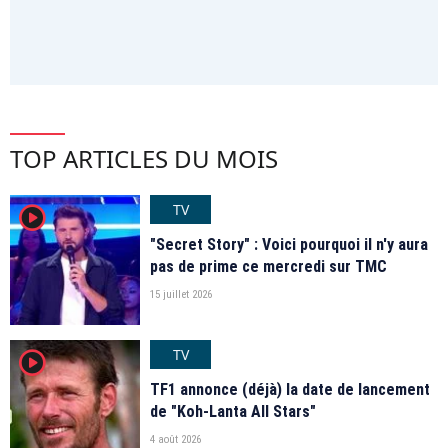
TOP ARTICLES DU MOIS
TV
player2
"Secret Story" : Voici pourquoi il n'y aura
pas de prime ce mercredi sur TMC
15 juillet 2026
TV
player2
TF1 annonce (déjà) la date de lancement
de "Koh-Lanta All Stars"
4 août 2026