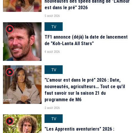
nouveautés des speed dating de "L'Amour
est dans le pré" 2026
5 août 2026
TV
player2
TF1 annonce (déjà) la date de lancement
de "Koh-Lanta All Stars"
4 août 2026
TV
player2
"L'amour est dans le pré" 2026 : Date,
nouveautés, agriculteurs… Tout ce qu'il
faut savoir sur la saison 21 du
programme de M6
2 août 2026
TV
player2
"Les Apprentis aventuriers" 2026 :