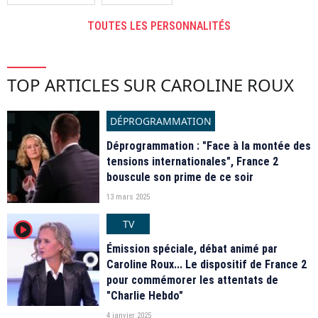
TOUTES LES PERSONNALITÉS
TOP ARTICLES SUR CAROLINE ROUX
DÉPROGRAMMATION
Déprogrammation : "Face à la montée des
tensions internationales", France 2
bouscule son prime de ce soir
13 mars 2025
TV
player2
Émission spéciale, débat animé par
Caroline Roux... Le dispositif de France 2
pour commémorer les attentats de
"Charlie Hebdo"
4 janvier 2025