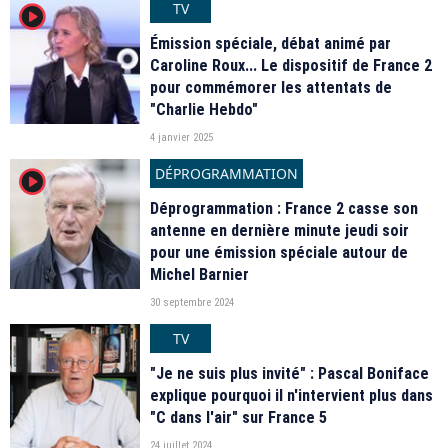
TV
player2
Émission spéciale, débat animé par
Caroline Roux... Le dispositif de France 2
pour commémorer les attentats de
"Charlie Hebdo"
4 janvier 2025
DÉPROGRAMMATION
player2
Déprogrammation : France 2 casse son
antenne en dernière minute jeudi soir
pour une émission spéciale autour de
Michel Barnier
30 septembre 2024
TV
"Je ne suis plus invité" : Pascal Boniface
explique pourquoi il n'intervient plus dans
"C dans l'air" sur France 5
24 juillet 2024