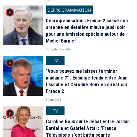
DÉPROGRAMMATION
player2
Déprogrammation : France 2 casse son
antenne en dernière minute jeudi soir
pour une émission spéciale autour de
Michel Barnier
30 septembre 2024
TV
player2
"Vous pouvez me laisser terminer
madame ?" : Échange tendu entre Jean
Lassalle et Caroline Roux en direct sur
France 2
5 juin 2024
TV
player2
Caroline Roux sur le débat entre Jordan
Bardella et Gabriel Attal : "France
Télévisions s'est battu pour le