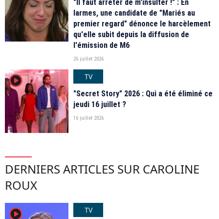
"Il faut arrêter de m'insulter !" : En
larmes, une candidate de "Mariés au
premier regard" dénonce le harcèlement
qu'elle subit depuis la diffusion de
l'émission de M6
26 juillet 2026
TV
player2
"Secret Story" 2026 : Qui a été éliminé ce
jeudi 16 juillet ?
16 juillet 2026
DERNIERS ARTICLES SUR CAROLINE
ROUX
TV
player2