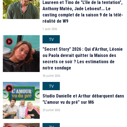
Laureen et Tino de "L'île de la tentation",
Anthony Matéo, Jade Leboeuf... Le
casting complet de la saison 9 de la télé-
réalité de W9
1 août 2026
TV
player2
"Secret Story" 2026 : Qui d'Arthur, Léonie
ou Paola devrait quitter la Maison des
secrets ce soir ? Les estimations de
notre sondage
30 juillet 2026
TV
player2
Studio Danielle et Arthur débarquent dans
"L’amour vu du pré" sur M6
29 juillet 2026