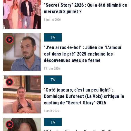
"Secret Story" 2026 : Qui a été éliminé ce
mercredi 8 juillet ?
8 juillet 2026
TV
player2
"J'en ai ras-le-bol" : Julien de "L'amour
est dans le pré" 2025 enchaine les
déconvenues avec sa ferme
13 juin 2026
TV
player2
"Coté joueurs, c’est un peu light" :
Dominique Duforest (La Voix) critique le
casting de "Secret Story" 2026
6 août 2026
TV
player2