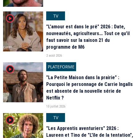
TV
player2
"L'amour est dans le pré" 2026 : Date,
nouveautés, agriculteurs… Tout ce qu'il
faut savoir sur la saison 21 du
programme de M6
2 août 2026
PLATEFORME
player2
"La Petite Maison dans la prairie" :
Pourquoi le personnage de Carrie Ingalls
est absente de la nouvelle série de
Netflix ?
10 juillet 2026
TV
player2
"Les Apprentis aventuriers" 2026 :
Laureen et Tino de "L'île de la tentation",