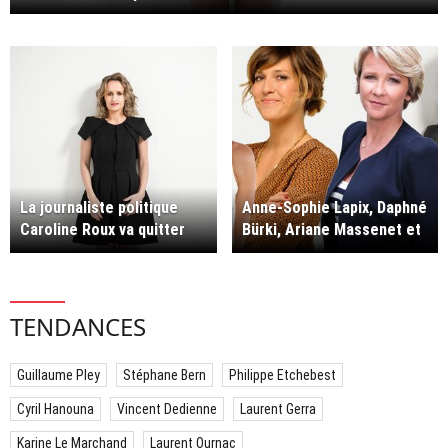
La journaliste politique
Anne-Sophie Lapix, Daphné
Caroline Roux va quitter
Bürki, Ariane Massenet et
Canal+ pour Europe 1.
Caroline Roux.
TENDANCES
Guillaume Pley
Stéphane Bern
Philippe Etchebest
Cyril Hanouna
Vincent Dedienne
Laurent Gerra
Karine Le Marchand
Laurent Ournac