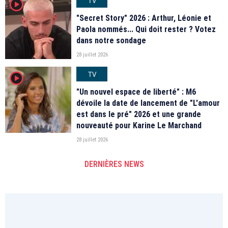
TV
player2
"Secret Story" 2026 : Arthur, Léonie et
Paola nommés... Qui doit rester ? Votez
dans notre sondage
28 juillet 2026
TV
player2
"Un nouvel espace de liberté" : M6
dévoile la date de lancement de "L'amour
est dans le pré" 2026 et une grande
nouveauté pour Karine Le Marchand
28 juillet 2026
DERNIÈRES NEWS