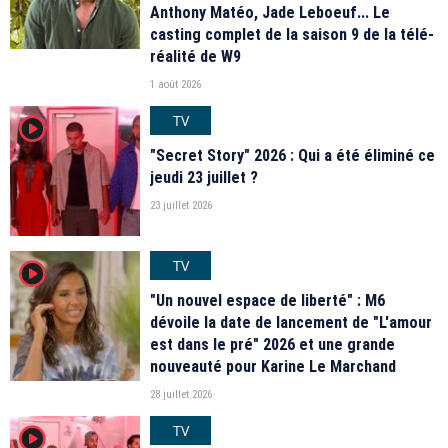
Anthony Matéo, Jade Leboeuf... Le
casting complet de la saison 9 de la télé-
réalité de W9
1 août 2026
TV
player2
"Secret Story" 2026 : Qui a été éliminé ce
jeudi 23 juillet ?
23 juillet 2026
TV
player2
"Un nouvel espace de liberté" : M6
dévoile la date de lancement de "L'amour
est dans le pré" 2026 et une grande
nouveauté pour Karine Le Marchand
28 juillet 2026
TV
player2