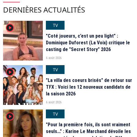
DERNIÈRES ACTUALITÉS
TV
player2
"Coté joueurs, c’est un peu light" :
Dominique Duforest (La Voix) critique le
casting de "Secret Story" 2026
6 août 2026
TV
player2
"La villa des coeurs brisés" de retour sur
TFX : Voici les 12 nouveaux candidats de
la saison 2026
6 août 2026
TV
player2
"Pour la première fois, ils sont vraiment
seuls…" : Karine Le Marchand dévoile les