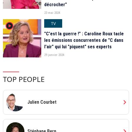
décrocher"
23 mai 2024
TV
player2
"C'est la guerre !" : Caroline Roux tacle
les émissions concurrentes de "C dans
l'air" qui lui "piquent" ses experts
29 janvier 2024
TOP PEOPLE
chevron_right
Julien Courbet
chevron_right
Stéphane Bern