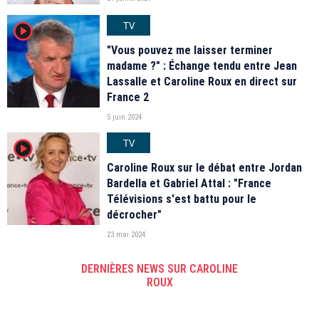
TV
player2
"Vous pouvez me laisser terminer
madame ?" : Échange tendu entre Jean
Lassalle et Caroline Roux en direct sur
France 2
5 juin 2024
TV
player2
Caroline Roux sur le débat entre Jordan
Bardella et Gabriel Attal : "France
Télévisions s'est battu pour le
décrocher"
23 mai 2024
DERNIÈRES NEWS SUR CAROLINE
ROUX