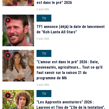
est dans le pré" 2026
5 août 2026
TV
player2
TF1 annonce (déjà) la date de lancement
de "Koh-Lanta All Stars"
4 août 2026
TV
player2
"L'amour est dans le pré" 2026 : Date,
nouveautés, agriculteurs… Tout ce qu'il
faut savoir sur la saison 21 du
programme de M6
2 août 2026
TV
player2
"Les Apprentis aventuriers" 2026 :
Laureen et Tino de "L'île de la tentation",