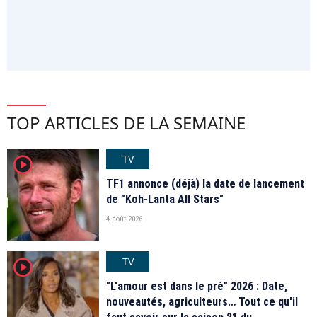
TOP ARTICLES DE LA SEMAINE
TV
player2
TF1 annonce (déjà) la date de lancement
de "Koh-Lanta All Stars"
4 août 2026
TV
player2
"L'amour est dans le pré" 2026 : Date,
nouveautés, agriculteurs… Tout ce qu'il