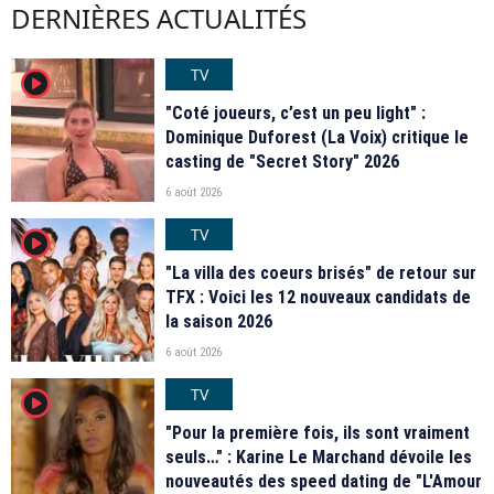
DERNIÈRES ACTUALITÉS
TV
player2
"Coté joueurs, c’est un peu light" :
Dominique Duforest (La Voix) critique le
casting de "Secret Story" 2026
6 août 2026
TV
player2
"La villa des coeurs brisés" de retour sur
TFX : Voici les 12 nouveaux candidats de
la saison 2026
6 août 2026
TV
player2
"Pour la première fois, ils sont vraiment
seuls…" : Karine Le Marchand dévoile les
nouveautés des speed dating de "L'Amour