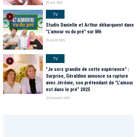
26 juin 2026
TV
player2
Studio Danielle et Arthur débarquent dans
"L’amour vu du pré" sur M6
29 juillet 2026
TV
player2
"Je sors grandie de cette expérience" :
Surprise, Géraldine annonce sa rupture
avec Jérôme, son prétendant de "L'amour
est dans le pré" 2025
22 décembre 2025