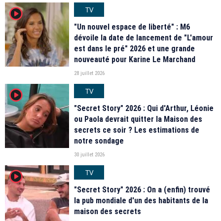
TV
player2
"Un nouvel espace de liberté" : M6
dévoile la date de lancement de "L'amour
est dans le pré" 2026 et une grande
nouveauté pour Karine Le Marchand
28 juillet 2026
TV
player2
"Secret Story" 2026 : Qui d'Arthur, Léonie
ou Paola devrait quitter la Maison des
secrets ce soir ? Les estimations de
notre sondage
30 juillet 2026
TV
player2
"Secret Story" 2026 : On a (enfin) trouvé
la pub mondiale d'un des habitants de la
maison des secrets