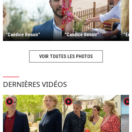
"Candice Renoir"
"Candice Renoir"
"Ex
VOIR TOUTES LES PHOTOS
DERNIÈRES VIDÉOS
player2
player2
player2