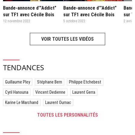
Bande-annonce d'"Addict"
Bande-annonce d'"Addict"
Bande
sur TF1 avec Cécile Bois
sur TF1 avec Cécile Bois
sur T
12 novembre 2022
5 octobre 2022
2 avril 
VOIR TOUTES LES VIDÉOS
TENDANCES
Guillaume Pley
Stéphane Bern
Philippe Etchebest
Cyril Hanouna
Vincent Dedienne
Laurent Gerra
Karine Le Marchand
Laurent Ournac
TOUTES LES PERSONNALITÉS