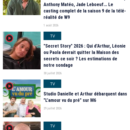
Anthony Matéo, Jade Leboeuf... Le
casting complet de la saison 9 de la télé-
réalité de W9
1 août 2026
TV
player2
"Secret Story" 2026 : Qui d'Arthur, Léonie
ou Paola devrait quitter la Maison des
secrets ce soir ? Les estimations de
notre sondage
30 juillet 2026
TV
player2
Studio Danielle et Arthur débarquent dans
"L’amour vu du pré" sur M6
29 juillet 2026
TV
player2