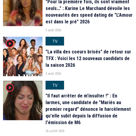
"Pour la première fois, ils sont vraiment
seuls…" : Karine Le Marchand dévoile les
nouveautés des speed dating de "L'Amour
est dans le pré" 2026
5 août 2026
TV
player2
"La villa des coeurs brisés" de retour sur
TFX : Voici les 12 nouveaux candidats de
la saison 2026
6 août 2026
TV
player2
"Il faut arrêter de m'insulter !" : En
larmes, une candidate de "Mariés au
premier regard" dénonce le harcèlement
qu'elle subit depuis la diffusion de
l'émission de M6
26 juillet 2026