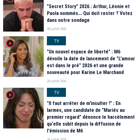
"Secret Story" 2026 : Arthur, Léonie et
Paola nommés... Qui doit rester ? Votez
dans notre sondage
28 juillet 2026
TV
player2
"Un nouvel espace de liberté" : M6
dévoile la date de lancement de "L'amour
est dans le pré" 2026 et une grande
nouveauté pour Karine Le Marchand
28 juillet 2026
TV
player2
"Il faut arrêter de m'insulter !" : En
larmes, une candidate de "Mariés au
premier regard" dénonce le harcèlement
qu'elle subit depuis la diffusion de
l'émission de M6
26 juillet 2026