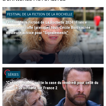
FESTIVAL DE LA FICTION DE LA ROCHELLE
Festival de la Fiction de La Rochelle 2024 : France
Télévisions rafle (presque) tout, Cécile Bois sacrée
meilleure actrice pour "Signalements"
14 septembre 2024
player2
SÉRIES
"Candice Renoir" quitte la case du vendredi pour celle du
lundi le 30 octobre sur France 2
10 octobre 2023