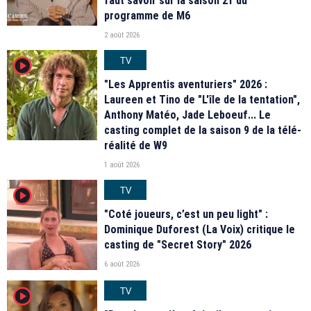
faut savoir sur la saison 21 du
programme de M6
2 août 2026
TV
player2
"Les Apprentis aventuriers" 2026 :
Laureen et Tino de "L'île de la tentation",
Anthony Matéo, Jade Leboeuf... Le
casting complet de la saison 9 de la télé-
réalité de W9
1 août 2026
TV
player2
"Coté joueurs, c’est un peu light" :
Dominique Duforest (La Voix) critique le
casting de "Secret Story" 2026
6 août 2026
TV
player2