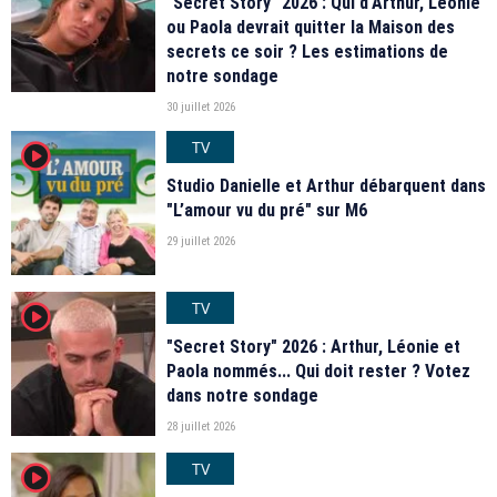
"Secret Story" 2026 : Qui d'Arthur, Léonie
ou Paola devrait quitter la Maison des
secrets ce soir ? Les estimations de
notre sondage
30 juillet 2026
TV
player2
Studio Danielle et Arthur débarquent dans
"L’amour vu du pré" sur M6
29 juillet 2026
TV
player2
"Secret Story" 2026 : Arthur, Léonie et
Paola nommés... Qui doit rester ? Votez
dans notre sondage
28 juillet 2026
TV
player2