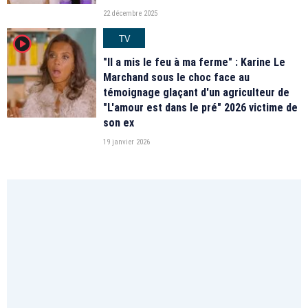
22 décembre 2025
TV
player2
"Il a mis le feu à ma ferme" : Karine Le
Marchand sous le choc face au
témoignage glaçant d'un agriculteur de
"L'amour est dans le pré" 2026 victime de
son ex
19 janvier 2026