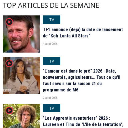
TOP ARTICLES DE LA SEMAINE
TV
player2
TF1 annonce (déjà) la date de lancement
de "Koh-Lanta All Stars"
4 août 2026
TV
player2
"L'amour est dans le pré" 2026 : Date,
nouveautés, agriculteurs… Tout ce qu'il
faut savoir sur la saison 21 du
programme de M6
2 août 2026
TV
player2
"Les Apprentis aventuriers" 2026 :
Laureen et Tino de "L'île de la tentation",