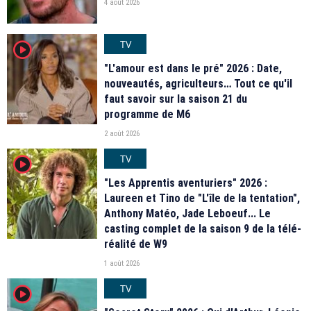
4 août 2026
TV
player2
"L'amour est dans le pré" 2026 : Date,
nouveautés, agriculteurs… Tout ce qu'il
faut savoir sur la saison 21 du
programme de M6
2 août 2026
TV
player2
"Les Apprentis aventuriers" 2026 :
Laureen et Tino de "L'île de la tentation",
Anthony Matéo, Jade Leboeuf... Le
casting complet de la saison 9 de la télé-
réalité de W9
1 août 2026
TV
player2