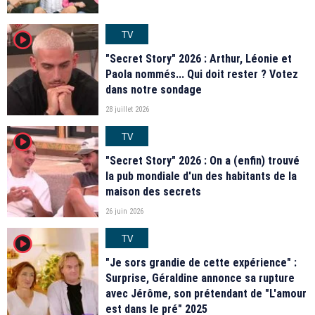
TV
player2
"Secret Story" 2026 : Arthur, Léonie et
Paola nommés... Qui doit rester ? Votez
dans notre sondage
28 juillet 2026
TV
player2
"Secret Story" 2026 : On a (enfin) trouvé
la pub mondiale d'un des habitants de la
maison des secrets
26 juin 2026
TV
player2
"Je sors grandie de cette expérience" :
Surprise, Géraldine annonce sa rupture
avec Jérôme, son prétendant de "L'amour
est dans le pré" 2025