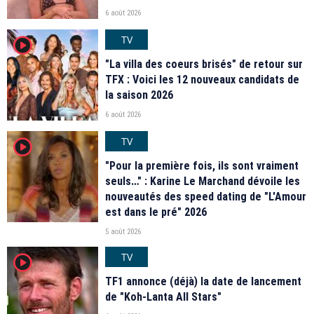
6 août 2026
TV
player2
"La villa des coeurs brisés" de retour sur
TFX : Voici les 12 nouveaux candidats de
la saison 2026
6 août 2026
TV
player2
"Pour la première fois, ils sont vraiment
seuls…" : Karine Le Marchand dévoile les
nouveautés des speed dating de "L'Amour
est dans le pré" 2026
5 août 2026
TV
player2
TF1 annonce (déjà) la date de lancement
de "Koh-Lanta All Stars"