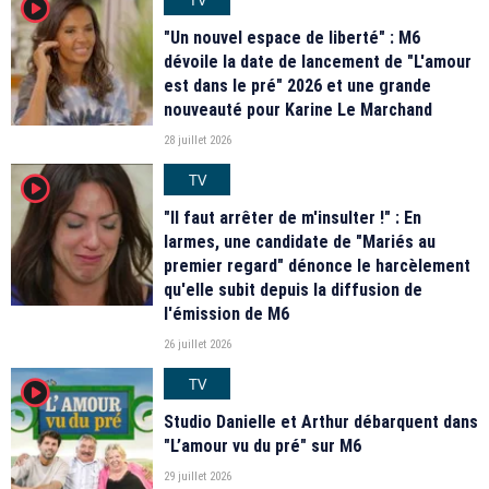
player2
"Un nouvel espace de liberté" : M6
dévoile la date de lancement de "L'amour
est dans le pré" 2026 et une grande
nouveauté pour Karine Le Marchand
28 juillet 2026
TV
player2
"Il faut arrêter de m'insulter !" : En
larmes, une candidate de "Mariés au
premier regard" dénonce le harcèlement
qu'elle subit depuis la diffusion de
l'émission de M6
26 juillet 2026
TV
player2
Studio Danielle et Arthur débarquent dans
"L’amour vu du pré" sur M6
29 juillet 2026