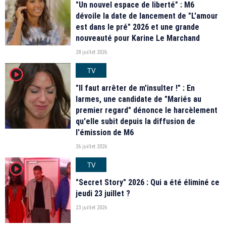
"Un nouvel espace de liberté" : M6
dévoile la date de lancement de "L'amour
est dans le pré" 2026 et une grande
nouveauté pour Karine Le Marchand
28 juillet 2026
TV
player2
"Il faut arrêter de m'insulter !" : En
larmes, une candidate de "Mariés au
premier regard" dénonce le harcèlement
qu'elle subit depuis la diffusion de
l'émission de M6
26 juillet 2026
TV
player2
"Secret Story" 2026 : Qui a été éliminé ce
jeudi 23 juillet ?
23 juillet 2026