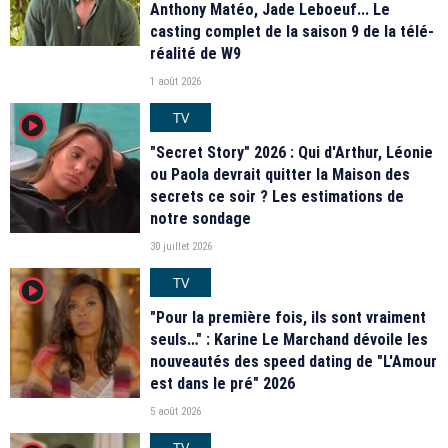
Anthony Matéo, Jade Leboeuf... Le
casting complet de la saison 9 de la télé-
réalité de W9
1 août 2026
TV
player2
"Secret Story" 2026 : Qui d'Arthur, Léonie
ou Paola devrait quitter la Maison des
secrets ce soir ? Les estimations de
notre sondage
30 juillet 2026
TV
player2
"Pour la première fois, ils sont vraiment
seuls…" : Karine Le Marchand dévoile les
nouveautés des speed dating de "L'Amour
est dans le pré" 2026
5 août 2026
TV