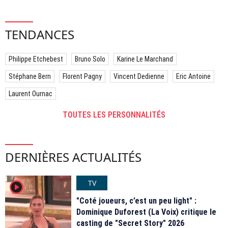
TENDANCES
Philippe Etchebest
Bruno Solo
Karine Le Marchand
Stéphane Bern
Florent Pagny
Vincent Dedienne
Eric Antoine
Laurent Ournac
TOUTES LES PERSONNALITÉS
DERNIÈRES ACTUALITÉS
TV
player2
"Coté joueurs, c’est un peu light" :
Dominique Duforest (La Voix) critique le
casting de "Secret Story" 2026