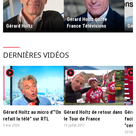
Gérard Holtz quitte
Gérard Holtz
France Télévisions
Gér
DERNIÈRES VIDÉOS
player2
player2
player2
Gérard Holtz au micro d'"On
Gérard Holtz de retour dans
Gérar
refait la télé" sur RTL
le Tour de France
facil
"cert
9 mai 2026
19 juillet 2017
Télév
20 févr