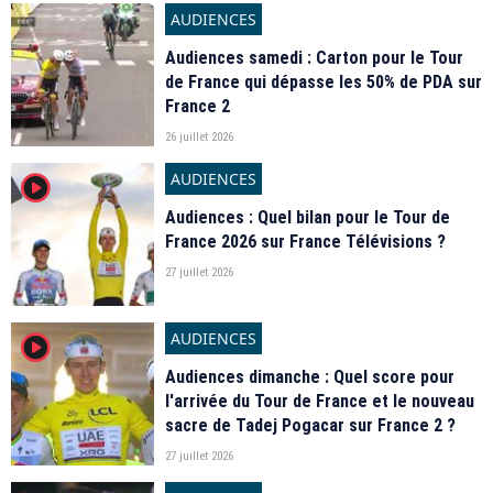
AUDIENCES
Audiences samedi : Carton pour le Tour
de France qui dépasse les 50% de PDA sur
France 2
26 juillet 2026
AUDIENCES
player2
Audiences : Quel bilan pour le Tour de
France 2026 sur France Télévisions ?
27 juillet 2026
AUDIENCES
player2
Audiences dimanche : Quel score pour
l'arrivée du Tour de France et le nouveau
sacre de Tadej Pogacar sur France 2 ?
27 juillet 2026