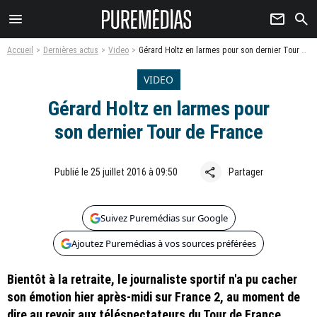
menu
newsletter
search
Accueil
Dernières actus
Video
Gérard Holtz en larmes pour son dernier Tour de France
VIDEO
Gérard Holtz en larmes pour
son dernier Tour de France
share
Publié le 25 juillet 2016 à 09:50
Partager
Suivez Puremédias sur Google
Ajoutez Puremédias à vos sources préférées
Bientôt à la retraite, le journaliste sportif n'a pu cacher
son émotion hier après-midi sur France 2, au moment de
dire au revoir aux téléspectateurs du Tour de France.