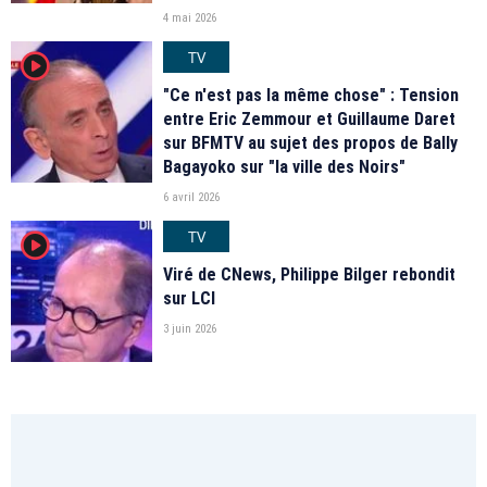
4 mai 2026
TV
player2
"Ce n'est pas la même chose" : Tension
entre Eric Zemmour et Guillaume Daret
sur BFMTV au sujet des propos de Bally
Bagayoko sur "la ville des Noirs"
6 avril 2026
TV
player2
Viré de CNews, Philippe Bilger rebondit
sur LCI
3 juin 2026