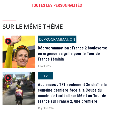
TOUTES LES PERSONNALITÉS
SUR LE MÊME THÈME
DÉPROGRAMMATION
player2
Déprogrammation : France 2 bouleverse
en urgence sa grille pour le Tour de
France féminin
1 août 2026
TV
player2
Audiences : TF1 seulement 3e chaîne la
semaine dernière face à la Coupe du
monde de football sur M6 et au Tour de
France sur France 2, une première
13 juillet 2026