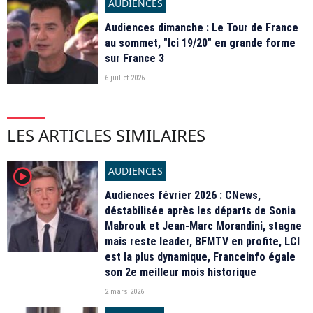
AUDIENCES
Audiences dimanche : Le Tour de France
au sommet, "Ici 19/20" en grande forme
sur France 3
6 juillet 2026
LES ARTICLES SIMILAIRES
AUDIENCES
player2
Audiences février 2026 : CNews,
déstabilisée après les départs de Sonia
Mabrouk et Jean-Marc Morandini, stagne
mais reste leader, BFMTV en profite, LCI
est la plus dynamique, Franceinfo égale
son 2e meilleur mois historique
2 mars 2026