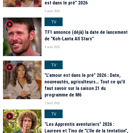
est dans le pré" 2026
5 août 2026
TV
player2
TF1 annonce (déjà) la date de lancement
de "Koh-Lanta All Stars"
4 août 2026
TV
player2
"L'amour est dans le pré" 2026 : Date,
nouveautés, agriculteurs… Tout ce qu'il
faut savoir sur la saison 21 du
programme de M6
2 août 2026
TV
player2
"Les Apprentis aventuriers" 2026 :
Laureen et Tino de "L'île de la tentation",