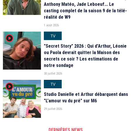
Anthony Matéo, Jade Leboeuf... Le
casting complet de la saison 9 de la télé-
réalité de W9
1 août 2026
TV
player2
"Secret Story" 2026 : Qui d'Arthur, Léonie
ou Paola devrait quitter la Maison des
secrets ce soir ? Les estimations de
notre sondage
30 juillet 2026
TV
player2
Studio Danielle et Arthur débarquent dans
"L’amour vu du pré" sur M6
29 juillet 2026
DERNIÈRES NEWS