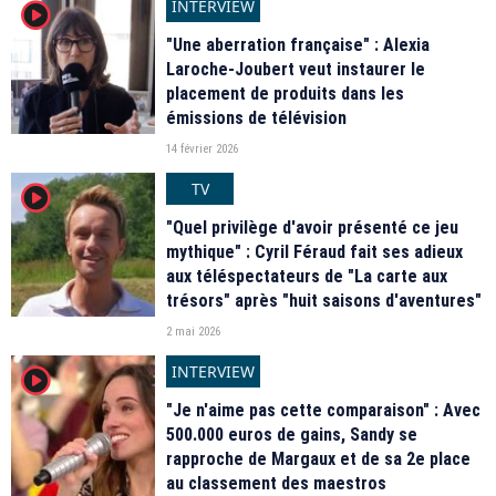
INTERVIEW
player2
"Une aberration française" : Alexia
Laroche-Joubert veut instaurer le
placement de produits dans les
émissions de télévision
14 février 2026
TV
player2
"Quel privilège d'avoir présenté ce jeu
mythique" : Cyril Féraud fait ses adieux
aux téléspectateurs de "La carte aux
trésors" après "huit saisons d'aventures"
2 mai 2026
INTERVIEW
player2
"Je n'aime pas cette comparaison" : Avec
500.000 euros de gains, Sandy se
rapproche de Margaux et de sa 2e place
au classement des maestros