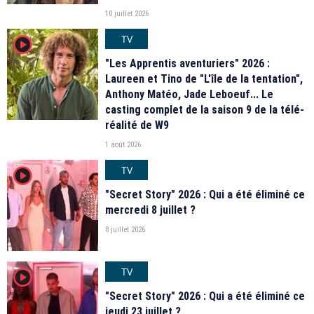
10 juillet 2026
TV
player2
"Les Apprentis aventuriers" 2026 :
Laureen et Tino de "L'île de la tentation",
Anthony Matéo, Jade Leboeuf... Le
casting complet de la saison 9 de la télé-
réalité de W9
1 août 2026
TV
player2
"Secret Story" 2026 : Qui a été éliminé ce
mercredi 8 juillet ?
8 juillet 2026
TV
player2
"Secret Story" 2026 : Qui a été éliminé ce
jeudi 23 juillet ?