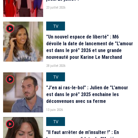
23 juillet 2026
TV
player2
"Un nouvel espace de liberté" : M6
dévoile la date de lancement de "L'amour
est dans le pré" 2026 et une grande
nouveauté pour Karine Le Marchand
28 juillet 2026
TV
player2
"J'en ai ras-le-bol" : Julien de "L'amour
est dans le pré" 2025 enchaine les
déconvenues avec sa ferme
13 juin 2026
TV
player2
"Il faut arrêter de m'insulter !" : En