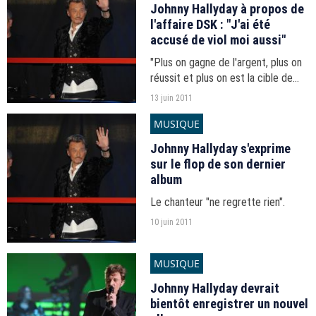
Johnny Hallyday à propos de
l'affaire DSK : "J'ai été
accusé de viol moi aussi"
"Plus on gagne de l'argent, plus on
réussit et plus on est la cible de
critiques odieuses" a-t-il expliqué à
13 juin 2011
TV Mag.
MUSIQUE
Johnny Hallyday s'exprime
sur le flop de son dernier
album
Le chanteur "ne regrette rien".
10 juin 2011
MUSIQUE
Johnny Hallyday devrait
bientôt enregistrer un nouvel