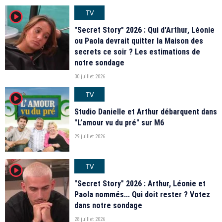
TV
player2
"Secret Story" 2026 : Qui d'Arthur, Léonie
ou Paola devrait quitter la Maison des
secrets ce soir ? Les estimations de
notre sondage
30 juillet 2026
TV
player2
Studio Danielle et Arthur débarquent dans
"L’amour vu du pré" sur M6
29 juillet 2026
TV
player2
"Secret Story" 2026 : Arthur, Léonie et
Paola nommés... Qui doit rester ? Votez
dans notre sondage
28 juillet 2026