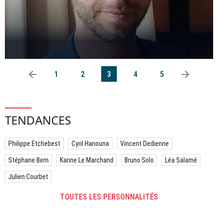
arrow_left
arrow_right
1
2
3
4
5
TENDANCES
Philippe Etchebest
Cyril Hanouna
Vincent Dedienne
Stéphane Bern
Karine Le Marchand
Bruno Solo
Léa Salamé
Julien Courbet
TOUTES LES PERSONNALITÉS