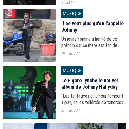
8 avril 2011
MUSIQUE
Il ne veut plus qu'on l'appelle
Johnny
Un jeune homme a hérité de ce
prénom car sa mère est fan de
Johnny Hallyday mais il ne le
30 mars 2011
supporte plus.
MUSIQUE
Le Figaro lynche le nouvel
album de Johnny Hallyday
"Les tentatives d'humour tombent
à plat, et les velléités de tendresse
évoquent la poésie d'un enfant de
27 mars 2011
11 ans" écrit le quotidien pour
évoquer les textes.