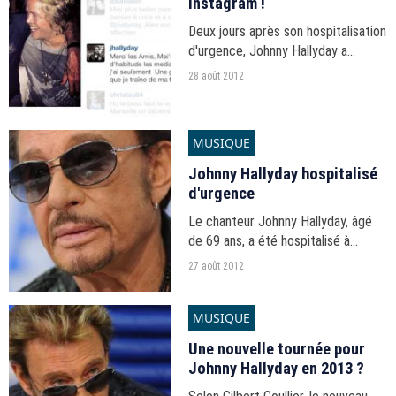
Instagram !
Deux jours après son hospitalisation
d'urgence, Johnny Hallyday a
envoyé un message à ses fans... en
28 août 2012
commentaire d'une photo de son
compte Instagram !
MUSIQUE
Johnny Hallyday hospitalisé
d'urgence
Le chanteur Johnny Hallyday, âgé
de 69 ans, a été hospitalisé à
Pointe-à-Pitre après une crise de
27 août 2012
tachycardie. Ses proches
souhaitent son transfert en
MUSIQUE
Martinique.
Une nouvelle tournée pour
Johnny Hallyday en 2013 ?