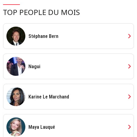
TOP PEOPLE DU MOIS
chevron_right
Stéphane Bern
chevron_right
Nagui
chevron_right
Karine Le Marchand
chevron_right
Maya Lauqué