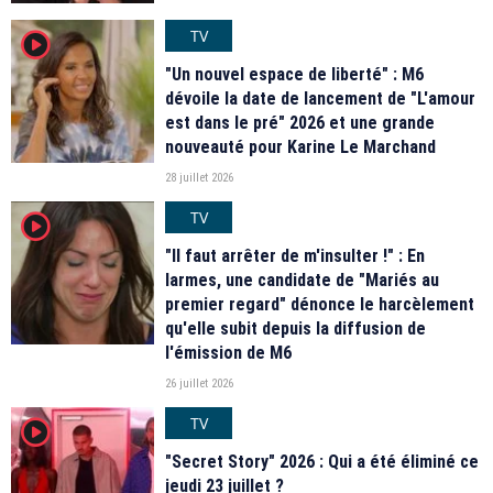
TV
player2
"Un nouvel espace de liberté" : M6
dévoile la date de lancement de "L'amour
est dans le pré" 2026 et une grande
nouveauté pour Karine Le Marchand
28 juillet 2026
TV
player2
"Il faut arrêter de m'insulter !" : En
larmes, une candidate de "Mariés au
premier regard" dénonce le harcèlement
qu'elle subit depuis la diffusion de
l'émission de M6
26 juillet 2026
TV
player2
"Secret Story" 2026 : Qui a été éliminé ce
jeudi 23 juillet ?