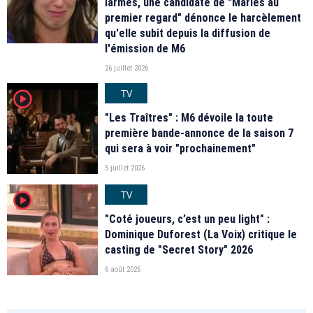
larmes, une candidate de "Mariés au
premier regard" dénonce le harcèlement
qu'elle subit depuis la diffusion de
l'émission de M6
26 juillet 2026
TV
player2
"Les Traîtres" : M6 dévoile la toute
première bande-annonce de la saison 7
qui sera à voir "prochainement"
5 juillet 2026
TV
player2
"Coté joueurs, c’est un peu light" :
Dominique Duforest (La Voix) critique le
casting de "Secret Story" 2026
6 août 2026