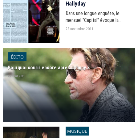
Hallyday
Dans une longue enquête, le
mensuel "Capital" évoque la
situation financière délicate de
23 novembre 2011
Johnny Hallyday qui dépenserait 6,5
millions d'euros par an !
ÉDITO
Pourquoi courir encore après Johnny ?
23 août 2011
MUSIQUE