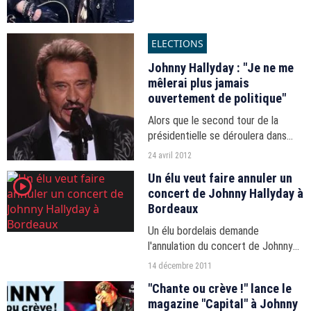
chanteur est sous le coup d'un
redressement fiscal de...
ELECTIONS
Johnny Hallyday : "Je ne me
mêlerai plus jamais
ouvertement de politique"
Alors que le second tour de la
présidentielle se déroulera dans
quelques jours, Johnny Hallyday
24 avril 2012
affirme qu'il n'a "pas l'intention de
Un élu veut faire annuler un
player2
donner" son avis sur l'élection.
concert de Johnny Hallyday à
Bordeaux
Un élu bordelais demande
l'annulation du concert de Johnny
alors que ce dernier est accusé
14 décembre 2011
d'avoir tenu des propos
"Chante ou crève !" lance le
homophobes sur Canal+. L'artiste a
magazine "Capital" à Johnny
finalement présenté ses excuses.