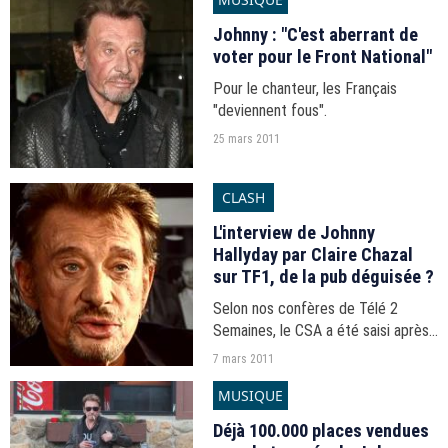
Johnny : "C'est aberrant de
voter pour le Front National"
Pour le chanteur, les Français
"deviennent fous".
25 mars 2011
CLASH
L'interview de Johnny
Hallyday par Claire Chazal
sur TF1, de la pub déguisée ?
Selon nos confères de Télé 2
Semaines, le CSA a été saisi après
la diffusion de l'interview de Johnny
7 mars 2011
Hallyday dans le journal de 20
MUSIQUE
heures de TF1 le 27 dévrier dernier.
Déjà 100.000 places vendues