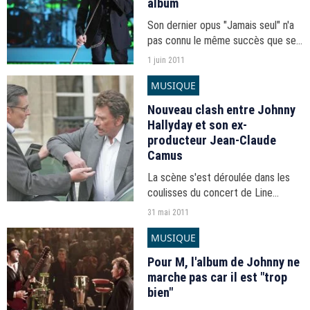
album
Son dernier opus "Jamais seul" n'a
pas connu le même succès que ses
prédécesseurs.
1 juin 2011
MUSIQUE
Nouveau clash entre Johnny
Hallyday et son ex-
producteur Jean-Claude
Camus
La scène s'est déroulée dans les
coulisses du concert de Line
Renaud à l'Olympia.
31 mai 2011
MUSIQUE
Pour M, l'album de Johnny ne
marche pas car il est "trop
bien"