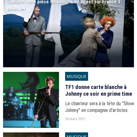
Théâtre : une pièce de Labiche en direct sur France 3
26 mars 2011
MUSIQUE
TF1 donne carte blanche à
Johnny ce soir en prime time
Le chanteur sera à la tête du "Show
Johnny" en compagnie d'artistes.
26 mars 2011
MUSIQUE