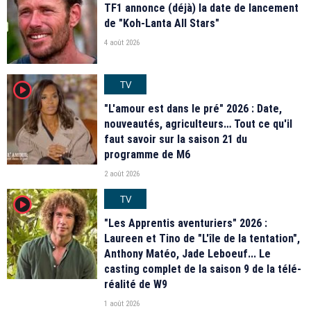
TF1 annonce (déjà) la date de lancement
de "Koh-Lanta All Stars"
4 août 2026
TV
player2
"L'amour est dans le pré" 2026 : Date,
nouveautés, agriculteurs… Tout ce qu'il
faut savoir sur la saison 21 du
programme de M6
2 août 2026
TV
player2
"Les Apprentis aventuriers" 2026 :
Laureen et Tino de "L'île de la tentation",
Anthony Matéo, Jade Leboeuf... Le
casting complet de la saison 9 de la télé-
réalité de W9
1 août 2026