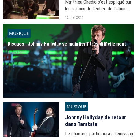
Matthieu Chedid s'est expliqué sur
les raisons de l'échec de l'album
qu'il a composé pour le rockeur.
12 mai 2011
MUSIQUE
Disques : Johnny Hallyday se maintient très difficilement
15 avril 2011
MUSIQUE
Johnny Hallyday de retour
dans Taratata
Le chanteur participera à l'émission