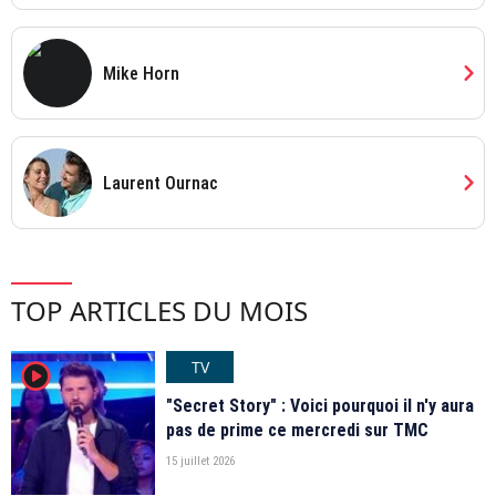
chevron_right
Mike Horn
chevron_right
Laurent Ournac
TOP ARTICLES DU MOIS
TV
player2
"Secret Story" : Voici pourquoi il n'y aura
pas de prime ce mercredi sur TMC
15 juillet 2026