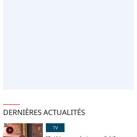
DERNIÈRES ACTUALITÉS
TV
player2