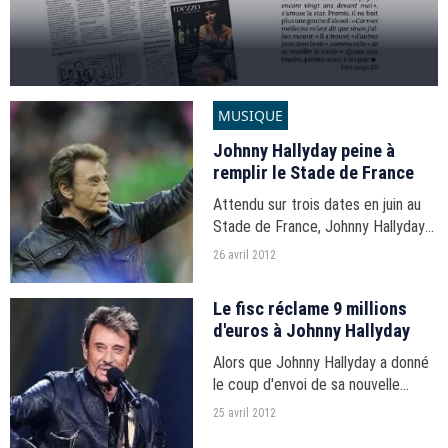
MUSIQUE
Johnny Hallyday peine à
remplir le Stade de France
Attendu sur trois dates en juin au
Stade de France, Johnny Hallyday
peine à remplir les salles, risquant
26 avril 2012
même de laisser la pelouse du
Stade totalement... vide !
Le fisc réclame 9 millions
d'euros à Johnny Hallyday
Alors que Johnny Hallyday a donné
le coup d'envoi de sa nouvelle
tournée mardi à Los Angeles, le
25 avril 2012
Canard Enchainé révèle que le