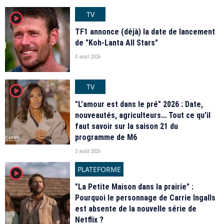
TV
player2
TF1 annonce (déjà) la date de lancement
de "Koh-Lanta All Stars"
4 août 2026
TV
player2
"L'amour est dans le pré" 2026 : Date,
nouveautés, agriculteurs… Tout ce qu'il
faut savoir sur la saison 21 du
programme de M6
2 août 2026
PLATEFORME
player2
"La Petite Maison dans la prairie" :
Pourquoi le personnage de Carrie Ingalls
est absente de la nouvelle série de
Netflix ?