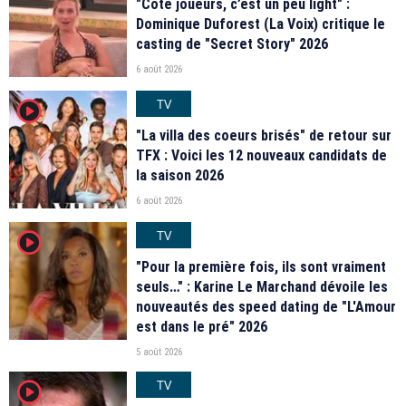
"Coté joueurs, c’est un peu light" :
Dominique Duforest (La Voix) critique le
casting de "Secret Story" 2026
6 août 2026
TV
player2
"La villa des coeurs brisés" de retour sur
TFX : Voici les 12 nouveaux candidats de
la saison 2026
6 août 2026
TV
player2
"Pour la première fois, ils sont vraiment
seuls…" : Karine Le Marchand dévoile les
nouveautés des speed dating de "L'Amour
est dans le pré" 2026
5 août 2026
TV
player2