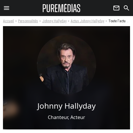
menu
newsletter
search
Accueil
Personnalités
Johnny Hallyday
Actus Johnny Hallyday
Toute l'actu de Johnny Hallyday - Page 3
Johnny Hallyday
Chanteur, Acteur