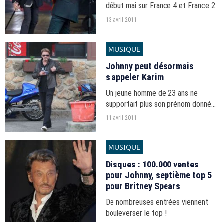
début mai sur France 4 et France 2.
13 avril 2011
MUSIQUE
Johnny peut désormais
s'appeler Karim
Un jeune homme de 23 ans ne
supportait plus son prénom donné
en référence à Johnny Hallyday.
11 avril 2011
MUSIQUE
Disques : 100.000 ventes
pour Johnny, septième top 5
pour Britney Spears
De nombreuses entrées viennent
bouleverser le top !