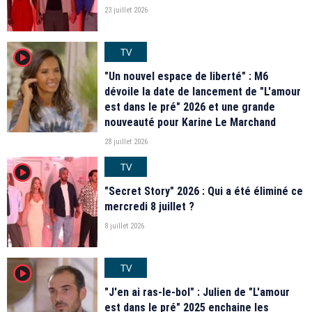
23 juillet 2026
TV
player2
"Un nouvel espace de liberté" : M6
dévoile la date de lancement de "L'amour
est dans le pré" 2026 et une grande
nouveauté pour Karine Le Marchand
28 juillet 2026
TV
player2
"Secret Story" 2026 : Qui a été éliminé ce
mercredi 8 juillet ?
8 juillet 2026
TV
player2
"J'en ai ras-le-bol" : Julien de "L'amour
est dans le pré" 2025 enchaine les