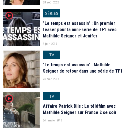
28 août 2020
SÉRIES
player2
"Le temps est assassin" : Un premier
teaser pour la mini-série de TF1 avec
Mathilde Seigner et Jenifer
9 juin 2019
TV
"Le temps est assassin" : Mathilde
Seigner de retour dans une série de TF1
24 août 2018
TV
player2
Affaire Patrick Dils : Le téléfilm avec
Mathilde Seigner sur France 2 ce soir
24 janvier 2018