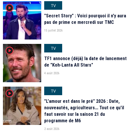
TV
player2
"Secret Story" : Voici pourquoi il n'y aura
pas de prime ce mercredi sur TMC
15 juillet 2026
TV
player2
TF1 annonce (déjà) la date de lancement
de "Koh-Lanta All Stars"
4 août 2026
TV
player2
"L'amour est dans le pré" 2026 : Date,
nouveautés, agriculteurs… Tout ce qu'il
faut savoir sur la saison 21 du
programme de M6
2 août 2026