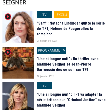
SEIGNER
TV
EXCLU
player2
"Sam" : Natacha Lindinger quitte la série
de TF1, Hélène de Fougerolles la
remplace
21 novembre 2022
PROGRAMME TV
player2
"Une si longue nuit" : Un thriller avec
Mathilde Seigner et Jean-Pierre
Darroussin dès ce soir sur TF1
20 janvier 2022
TV
"Une si longue nuit" : TF1 va adapter la
série britannique "Criminal Justice" avec
Mathilde Seigner