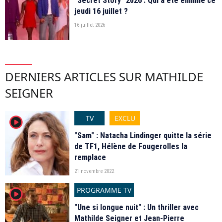
"Secret Story" 2026 : Qui a été éliminé ce
jeudi 16 juillet ?
16 juillet 2026
DERNIERS ARTICLES SUR MATHILDE
SEIGNER
TV
EXCLU
player2
"Sam" : Natacha Lindinger quitte la série
de TF1, Hélène de Fougerolles la
remplace
21 novembre 2022
PROGRAMME TV
player2
"Une si longue nuit" : Un thriller avec
Mathilde Seigner et Jean-Pierre