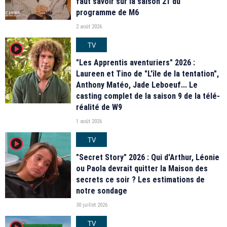
faut savoir sur la saison 21 du
programme de M6
2 août 2026
TV
player2
"Les Apprentis aventuriers" 2026 :
Laureen et Tino de "L'île de la tentation",
Anthony Matéo, Jade Leboeuf... Le
casting complet de la saison 9 de la télé-
réalité de W9
1 août 2026
TV
player2
"Secret Story" 2026 : Qui d'Arthur, Léonie
ou Paola devrait quitter la Maison des
secrets ce soir ? Les estimations de
notre sondage
30 juillet 2026
TV
player2