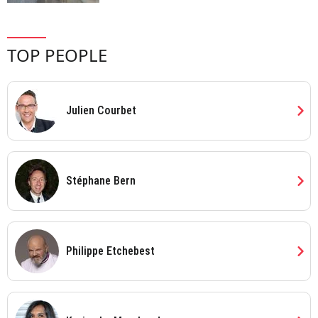
TOP PEOPLE
chevron_right
Julien Courbet
chevron_right
Stéphane Bern
chevron_right
Philippe Etchebest