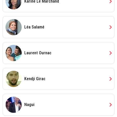
chevron_right
Karine Le Marchand
chevron_right
Léa Salamé
chevron_right
Laurent Ournac
chevron_right
Kendji Girac
chevron_right
Nagui