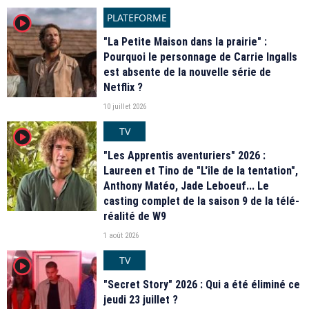
PLATEFORME
player2
"La Petite Maison dans la prairie" :
Pourquoi le personnage de Carrie Ingalls
est absente de la nouvelle série de
Netflix ?
10 juillet 2026
TV
player2
"Les Apprentis aventuriers" 2026 :
Laureen et Tino de "L'île de la tentation",
Anthony Matéo, Jade Leboeuf... Le
casting complet de la saison 9 de la télé-
réalité de W9
1 août 2026
TV
player2
"Secret Story" 2026 : Qui a été éliminé ce
jeudi 23 juillet ?