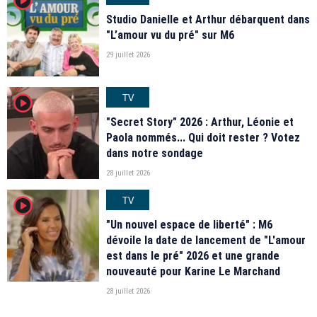
Studio Danielle et Arthur débarquent dans
"L’amour vu du pré" sur M6
29 juillet 2026
TV
player2
"Secret Story" 2026 : Arthur, Léonie et
Paola nommés... Qui doit rester ? Votez
dans notre sondage
28 juillet 2026
TV
player2
"Un nouvel espace de liberté" : M6
dévoile la date de lancement de "L'amour
est dans le pré" 2026 et une grande
nouveauté pour Karine Le Marchand
28 juillet 2026