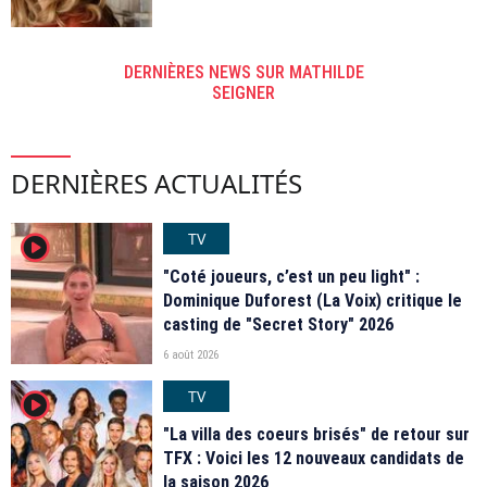
DERNIÈRES NEWS SUR MATHILDE
SEIGNER
DERNIÈRES ACTUALITÉS
TV
player2
"Coté joueurs, c’est un peu light" :
Dominique Duforest (La Voix) critique le
casting de "Secret Story" 2026
6 août 2026
TV
player2
"La villa des coeurs brisés" de retour sur
TFX : Voici les 12 nouveaux candidats de
la saison 2026