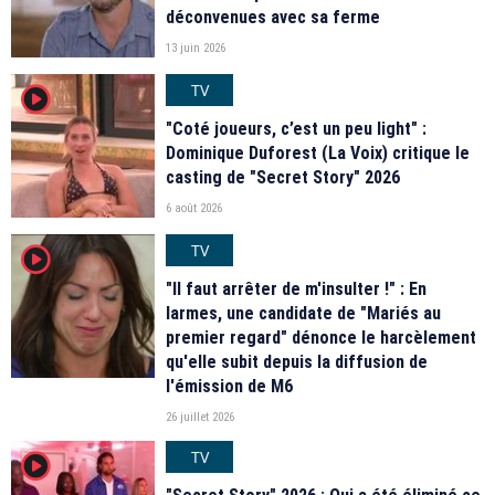
déconvenues avec sa ferme
13 juin 2026
TV
player2
"Coté joueurs, c’est un peu light" :
Dominique Duforest (La Voix) critique le
casting de "Secret Story" 2026
6 août 2026
TV
player2
"Il faut arrêter de m'insulter !" : En
larmes, une candidate de "Mariés au
premier regard" dénonce le harcèlement
qu'elle subit depuis la diffusion de
l'émission de M6
26 juillet 2026
TV
player2