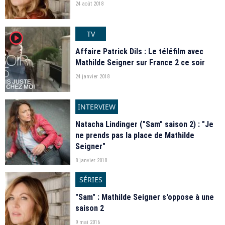
24 août 2018
TV
player2
Affaire Patrick Dils : Le téléfilm avec
Mathilde Seigner sur France 2 ce soir
24 janvier 2018
INTERVIEW
Natacha Lindinger ("Sam" saison 2) : "Je
ne prends pas la place de Mathilde
Seigner"
8 janvier 2018
SÉRIES
"Sam" : Mathilde Seigner s'oppose à une
saison 2
9 mai 2016