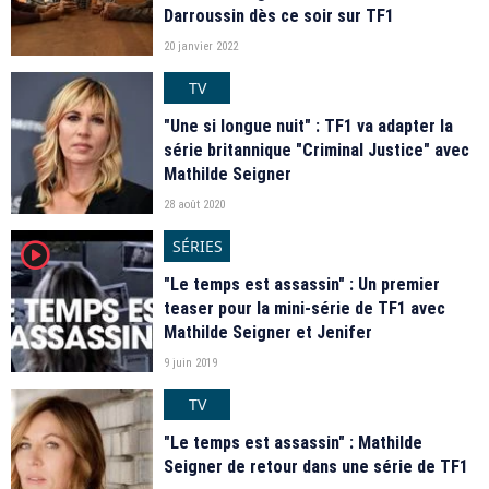
Darroussin dès ce soir sur TF1
20 janvier 2022
TV
"Une si longue nuit" : TF1 va adapter la
série britannique "Criminal Justice" avec
Mathilde Seigner
28 août 2020
SÉRIES
player2
"Le temps est assassin" : Un premier
teaser pour la mini-série de TF1 avec
Mathilde Seigner et Jenifer
9 juin 2019
TV
"Le temps est assassin" : Mathilde
Seigner de retour dans une série de TF1