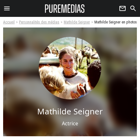
menu
newsletter
search
Accueil
Personnalités des médias
Mathilde Seigner
Mathilde Seigner en photos
Mathilde Seigner
Actrice