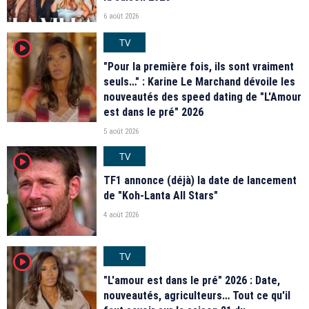
6 août 2026
TV
player2
"Pour la première fois, ils sont vraiment
seuls…" : Karine Le Marchand dévoile les
nouveautés des speed dating de "L'Amour
est dans le pré" 2026
5 août 2026
TV
player2
TF1 annonce (déjà) la date de lancement
de "Koh-Lanta All Stars"
4 août 2026
TV
player2
"L'amour est dans le pré" 2026 : Date,
nouveautés, agriculteurs… Tout ce qu'il