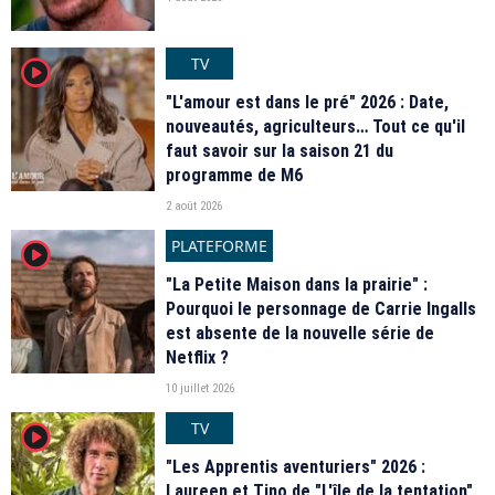
TV
player2
"L'amour est dans le pré" 2026 : Date,
nouveautés, agriculteurs… Tout ce qu'il
faut savoir sur la saison 21 du
programme de M6
2 août 2026
PLATEFORME
player2
"La Petite Maison dans la prairie" :
Pourquoi le personnage de Carrie Ingalls
est absente de la nouvelle série de
Netflix ?
10 juillet 2026
TV
player2
"Les Apprentis aventuriers" 2026 :
Laureen et Tino de "L'île de la tentation",