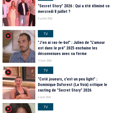
"Secret Story" 2026 : Qui a été éliminé ce
mercredi 8 juillet ?
8 juillet 2026
TV
player2
"J'en ai ras-le-bol" : Julien de "L'amour
est dans le pré" 2025 enchaine les
déconvenues avec sa ferme
13 juin 2026
TV
player2
"Coté joueurs, c’est un peu light" :
Dominique Duforest (La Voix) critique le
casting de "Secret Story" 2026
6 août 2026
TV
player2