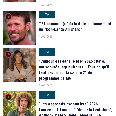
5 août 2026
TV
player2
TF1 annonce (déjà) la date de lancement
de "Koh-Lanta All Stars"
4 août 2026
TV
player2
"L'amour est dans le pré" 2026 : Date,
nouveautés, agriculteurs… Tout ce qu'il
faut savoir sur la saison 21 du
programme de M6
2 août 2026
TV
player2
"Les Apprentis aventuriers" 2026 :
Laureen et Tino de "L'île de la tentation",
Anthony Matéo, Jade Leboeuf... Le