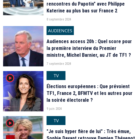
rencontres du Papotin" avec Philippe
Katerine au plus bas sur France 2
8 septembre 2024
AUDIENCES
Audiences access 20h : Quel score pour
la première interview du Premier
ministre, Michel Barnier, au JT de TF1 ?
7 septembre 2024
TV
player2
Élections européennes : Que prévoient
TF1, France 2, BFMTV et les autres pour
la soirée électorale ?
9 juin 2024
TV
player2
"Je suis hyper fière de lui" : Très émue,
Sophie Davant retrouve Damien Thévenot