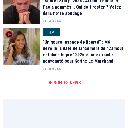
"Secret Story" 2026 : Arthur, Léonie et
Paola nommés... Qui doit rester ? Votez
dans notre sondage
28 juillet 2026
TV
player2
"Un nouvel espace de liberté" : M6
dévoile la date de lancement de "L'amour
est dans le pré" 2026 et une grande
nouveauté pour Karine Le Marchand
28 juillet 2026
DERNIÈRES NEWS