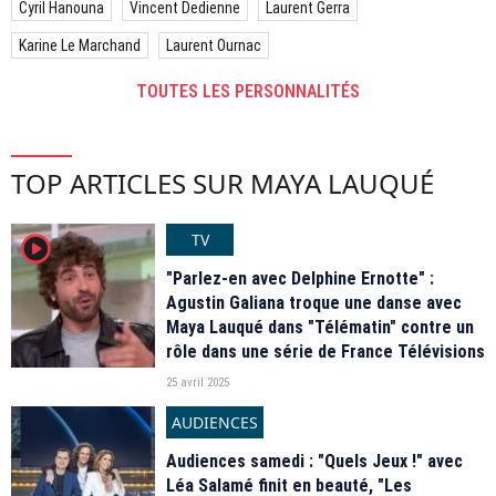
Cyril Hanouna
Vincent Dedienne
Laurent Gerra
Karine Le Marchand
Laurent Ournac
TOUTES LES PERSONNALITÉS
TOP ARTICLES SUR MAYA LAUQUÉ
TV
player2
"Parlez-en avec Delphine Ernotte" :
Agustin Galiana troque une danse avec
Maya Lauqué dans "Télématin" contre un
rôle dans une série de France Télévisions
25 avril 2025
AUDIENCES
Audiences samedi : "Quels Jeux !" avec
Léa Salamé finit en beauté, "Les