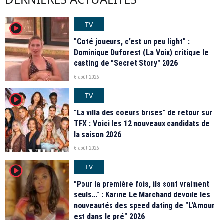
TV
player2
"Coté joueurs, c’est un peu light" :
Dominique Duforest (La Voix) critique le
casting de "Secret Story" 2026
6 août 2026
TV
player2
"La villa des coeurs brisés" de retour sur
TFX : Voici les 12 nouveaux candidats de
la saison 2026
6 août 2026
TV
player2
"Pour la première fois, ils sont vraiment
seuls…" : Karine Le Marchand dévoile les
nouveautés des speed dating de "L'Amour
est dans le pré" 2026