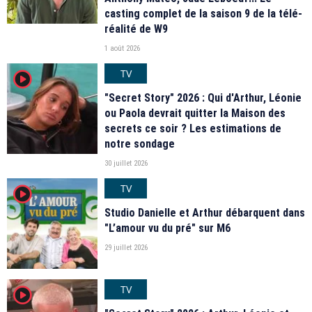
casting complet de la saison 9 de la télé-
réalité de W9
1 août 2026
TV
player2
"Secret Story" 2026 : Qui d'Arthur, Léonie
ou Paola devrait quitter la Maison des
secrets ce soir ? Les estimations de
notre sondage
30 juillet 2026
TV
player2
Studio Danielle et Arthur débarquent dans
"L’amour vu du pré" sur M6
29 juillet 2026
TV
player2