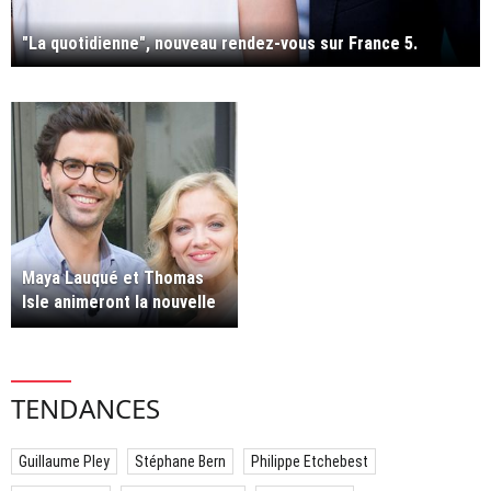
"La quotidienne", nouveau rendez-vous sur France 5.
Maya Lauqué et Thomas
Isle animeront la nouvelle
quotidienne conso de
France 5
TENDANCES
Guillaume Pley
Stéphane Bern
Philippe Etchebest