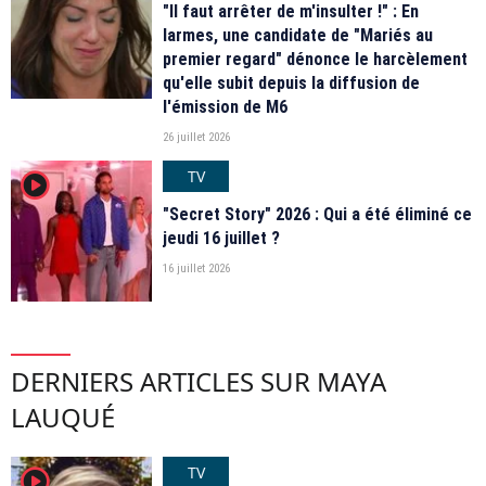
"Il faut arrêter de m'insulter !" : En
larmes, une candidate de "Mariés au
premier regard" dénonce le harcèlement
qu'elle subit depuis la diffusion de
l'émission de M6
26 juillet 2026
TV
player2
"Secret Story" 2026 : Qui a été éliminé ce
jeudi 16 juillet ?
16 juillet 2026
DERNIERS ARTICLES SUR MAYA
LAUQUÉ
TV
player2