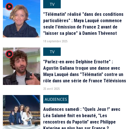
TV
player2
"Télématin" réalisé "dans des conditions
particulières" : Maya Lauqué commence
seule l'émission de France 2 avant de
"laisser sa place" à Damien Thévenot
18 septembre 2025
TV
player2
"Parlez-en avec Delphine Ernotte" :
Agustin Galiana troque une danse avec
Maya Lauqué dans "Télématin" contre un
rôle dans une série de France Télévisions
25 avril 2025
AUDIENCES
Audiences samedi : "Quels Jeux !" avec
Léa Salamé finit en beauté, "Les
rencontres du Papotin" avec Philippe
Katerine au plus bas sur France 2