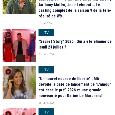
Anthony Matéo, Jade Leboeuf... Le
casting complet de la saison 9 de la télé-
réalité de W9
1 août 2026
TV
player2
"Secret Story" 2026 : Qui a été éliminé ce
jeudi 23 juillet ?
23 juillet 2026
TV
player2
"Un nouvel espace de liberté" : M6
dévoile la date de lancement de "L'amour
est dans le pré" 2026 et une grande
nouveauté pour Karine Le Marchand
28 juillet 2026
TV
player2