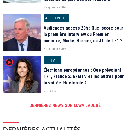
8 septembre 2024
AUDIENCES
Audiences access 20h : Quel score pour
la première interview du Premier
ministre, Michel Barnier, au JT de TF1 ?
7 septembre 2024
TV
player2
Élections européennes : Que prévoient
TF1, France 2, BFMTV et les autres pour
la soirée électorale ?
9 juin 2024
DERNIÈRES NEWS SUR MAYA LAUQUÉ
DERNIÈRES ACTUALITÉS