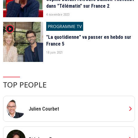
dans "Télématin" sur France 2
4 novembre 2023
PROGRAMME TV
player2
"La quotidienne" va passer en hebdo sur
France 5
18 juin 2021
TOP PEOPLE
chevron_right
Julien Courbet