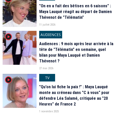
"On en a fait des bêtises en 6 saisons" :
Maya Lauqué réagit au départ de Damien
Thévenot de "Télématin"
11 juillet 2026
AUDIENCES
player2
Audiences : 9 mois après leur arrivée à la
tête de "Télématin" en semaine, quel
bilan pour Maya Lauqué et Damien
Thévenot ?
27 mai 2026
TV
player2
"Qu'on lui fiche la paix !" : Maya Lauqué
monte au créneau dans "C à vous" pour
défendre Léa Salamé, critiquée au "20
Heures" de France 2
1 novembre 2025