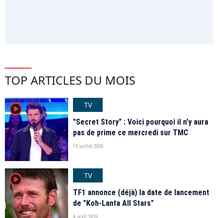
TOP ARTICLES DU MOIS
TV
player2
"Secret Story" : Voici pourquoi il n'y aura
pas de prime ce mercredi sur TMC
15 juillet 2026
TV
player2
TF1 annonce (déjà) la date de lancement
de "Koh-Lanta All Stars"
4 août 2026