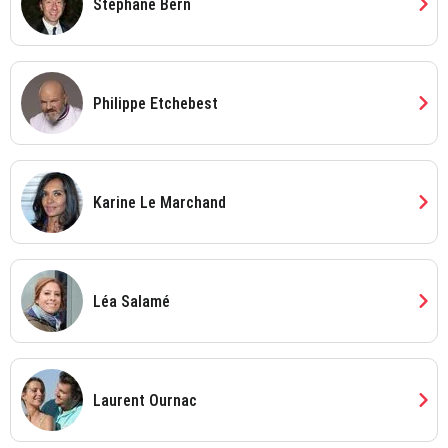
chevron_right
Stéphane Bern
chevron_right
Philippe Etchebest
chevron_right
Karine Le Marchand
chevron_right
Léa Salamé
chevron_right
Laurent Ournac