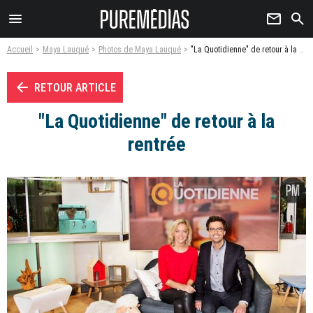
menu
newsletter
search
Accueil
Maya Lauqué
Photos de Maya Lauqué
"La Quotidienne" de retour à la rentrée - Photo
arrow_left
RETOUR ARTICLE
"La Quotidienne" de retour à la
rentrée