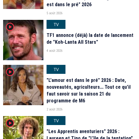
est dans le pré" 2026
5 août 2026
TV
player2
TF1 annonce (déjà) la date de lancement
de "Koh-Lanta All Stars"
4 août 2026
TV
player2
"L'amour est dans le pré" 2026 : Date,
nouveautés, agriculteurs… Tout ce qu'il
faut savoir sur la saison 21 du
programme de M6
2 août 2026
TV
player2
"Les Apprentis aventuriers" 2026 :
Laureen et Tino de "L'île de la tentation",