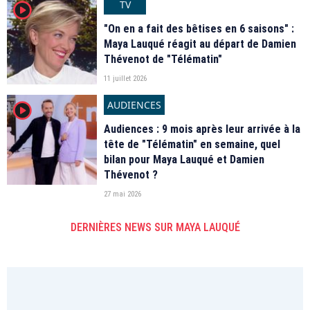
TV
player2
"On en a fait des bêtises en 6 saisons" :
Maya Lauqué réagit au départ de Damien
Thévenot de "Télématin"
11 juillet 2026
AUDIENCES
player2
Audiences : 9 mois après leur arrivée à la
tête de "Télématin" en semaine, quel
bilan pour Maya Lauqué et Damien
Thévenot ?
27 mai 2026
DERNIÈRES NEWS SUR MAYA LAUQUÉ