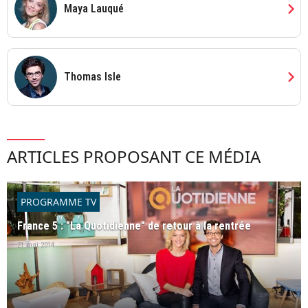
chevron_right
Maya Lauqué
chevron_right
Thomas Isle
ARTICLES PROPOSANT CE MÉDIA
PROGRAMME TV
France 5 : "La Quotidienne" de retour à la rentrée
21 mai 2014