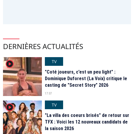
DERNIÈRES ACTUALITÉS
TV
player2
"Coté joueurs, c’est un peu light" :
Dominique Duforest (La Voix) critique le
casting de "Secret Story" 2026
17:07
TV
player2
"La villa des coeurs brisés" de retour sur
TFX : Voici les 12 nouveaux candidats de
la saison 2026