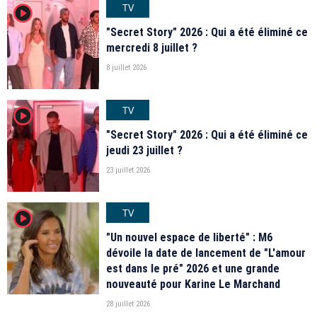
TV
player2
"Secret Story" 2026 : Qui a été éliminé ce
mercredi 8 juillet ?
8 juillet 2026
TV
player2
"Secret Story" 2026 : Qui a été éliminé ce
jeudi 23 juillet ?
23 juillet 2026
TV
player2
"Un nouvel espace de liberté" : M6
dévoile la date de lancement de "L'amour
est dans le pré" 2026 et une grande
nouveauté pour Karine Le Marchand
28 juillet 2026