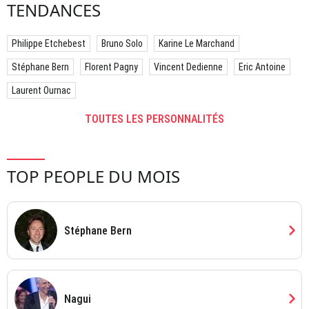
TENDANCES
Philippe Etchebest
Bruno Solo
Karine Le Marchand
Stéphane Bern
Florent Pagny
Vincent Dedienne
Eric Antoine
Laurent Ournac
TOUTES LES PERSONNALITÉS
TOP PEOPLE DU MOIS
chevron_right
Stéphane Bern
chevron_right
Nagui