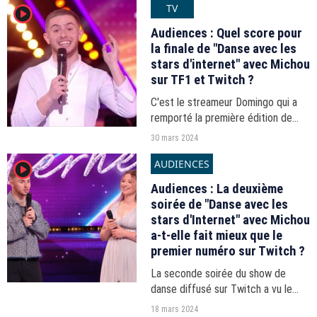
TV
player2
2025. Dix Youtubeurs et streamers
s'affrontent...
Audiences : Quel score pour
la finale de "Danse avec les
stars d'internet" avec Michou
sur TF1 et Twitch ?
C'est le streameur Domingo qui a
remporté la première édition de
"Danse avec les stars d'internet".
30 mars 2024
AUDIENCES
player2
Audiences : La deuxième
soirée de "Danse avec les
stars d'Internet" avec Michou
a-t-elle fait mieux que le
premier numéro sur Twitch ?
La seconde soirée du show de
danse diffusé sur Twitch a vu le
tandem Baghera Jones et Christian
18 mars 2024