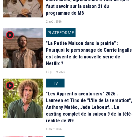
faut savoir sur la saison 21 du
programme de M6
2 août 2026
PLATEFORME
player2
"La Petite Maison dans la prairie" :
Pourquoi le personnage de Carrie Ingalls
est absente de la nouvelle série de
Netflix ?
10 juillet 2026
TV
player2
"Les Apprentis aventuriers" 2026 :
Laureen et Tino de "L'île de la tentation",
Anthony Matéo, Jade Leboeuf... Le
casting complet de la saison 9 de la télé-
réalité de W9
1 août 2026