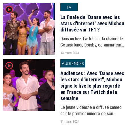
Millette éliminé.
TV
player2
La finale de "Danse avec les
stars d'Internet" avec Michou
diffusée sur TF1 ?
Dans un live Twitch sur la chaîne de
Gotaga lundi, Doigby, co-animateur
du concours de danse, a évoqué la
13 mars 2024
mise à l'antenne du format sur la
AUDIENCES
player2
première chaîne.
Audiences : Avec "Danse avec
les stars d'internet", Michou
signe le live le plus regardé
en France sur Twitch de la
semaine
Le jeune vidéaste a diffusé samedi
soir le premier numéro de son
adaptation de "Danse avec les
11 mars 2024
stars" avec des personnalités du