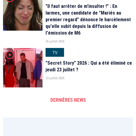
"Il faut arrêter de m'insulter !" : En
larmes, une candidate de "Mariés au
premier regard" dénonce le harcèlement
qu'elle subit depuis la diffusion de
l'émission de M6
26 juillet 2026
TV
player2
"Secret Story" 2026 : Qui a été éliminé ce
jeudi 23 juillet ?
23 juillet 2026
DERNIÈRES NEWS