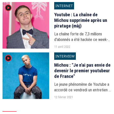
harcèlement qu'il a récemment subi.
INTERNET
player2
Youtube : La chaîne de
Michou supprimée après un
piratage (màj)
La chaîne forte de 7,3 millions
d'abonnés a été hackée ce week-
end.
11 avril 2022
INTERVIEW
player2
Michou : "Je n'ai pas envie de
devenir le premier youtubeur
de France"
Le jeune phénomène de Youtube a
accordé ce vendredi un entretien à
puremedias.com.
12 février 2021