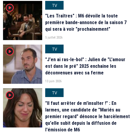
TV
player2
"Les Traîtres" : M6 dévoile la toute
première bande-annonce de la saison 7
qui sera à voir "prochainement"
5 juillet 2026
TV
player2
"J'en ai ras-le-bol" : Julien de "L'amour
est dans le pré" 2025 enchaine les
déconvenues avec sa ferme
13 juin 2026
TV
player2
"Il faut arrêter de m'insulter !" : En
larmes, une candidate de "Mariés au
premier regard" dénonce le harcèlement
qu'elle subit depuis la diffusion de
l'émission de M6