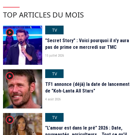
TOP ARTICLES DU MOIS
TV
player2
"Secret Story" : Voici pourquoi il n'y aura
pas de prime ce mercredi sur TMC
15 juillet 2026
TV
player2
TF1 annonce (déjà) la date de lancement
de "Koh-Lanta All Stars"
4 août 2026
TV
player2
"L'amour est dans le pré" 2026 : Date,
nouveautés, agriculteurs… Tout ce qu'il