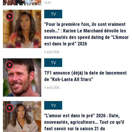
16:01
TV
player2
"Pour la première fois, ils sont vraiment
seuls…" : Karine Le Marchand dévoile les
nouveautés des speed dating de "L'Amour
est dans le pré" 2026
5 août 2026
TV
player2
TF1 annonce (déjà) la date de lancement
de "Koh-Lanta All Stars"
4 août 2026
TV
player2
"L'amour est dans le pré" 2026 : Date,
nouveautés, agriculteurs… Tout ce qu'il
faut savoir sur la saison 21 du