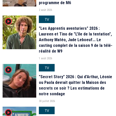
programme de M6
2 août 2026
TV
player2
"Les Apprentis aventuriers" 2026 :
Laureen et Tino de "L'île de la tentation",
Anthony Matéo, Jade Leboeuf... Le
casting complet de la saison 9 de la télé-
réalité de W9
1 août 2026
TV
player2
"Secret Story" 2026 : Qui d'Arthur, Léonie
ou Paola devrait quitter la Maison des
secrets ce soir ? Les estimations de
notre sondage
30 juillet 2026
TV
player2