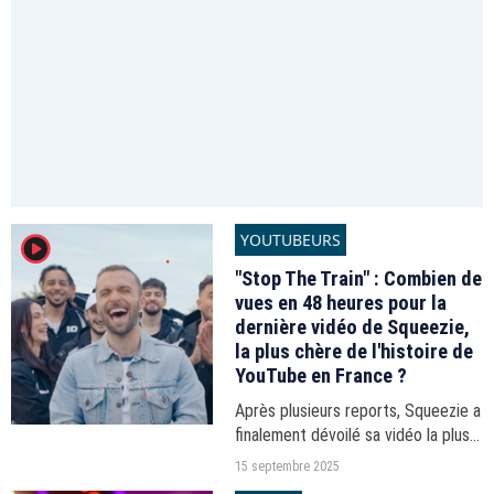
YOUTUBEURS
player2
"Stop The Train" : Combien de
vues en 48 heures pour la
dernière vidéo de Squeezie,
la plus chère de l'histoire de
YouTube en France ?
Après plusieurs reports, Squeezie a
finalement dévoilé sa vidéo la plus
chère de l'histoire de YouTube en
15 septembre 2025
France ce samedi 13 septembre