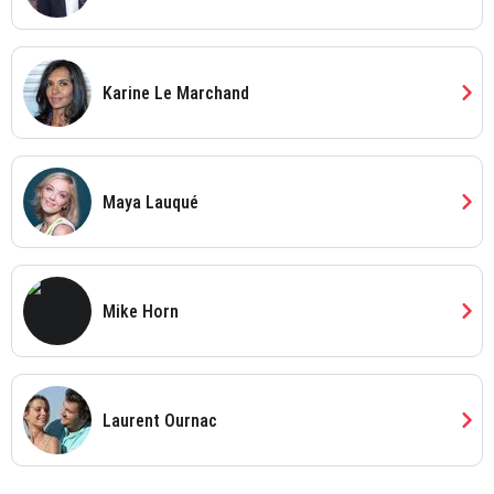
chevron_right
Karine Le Marchand
chevron_right
Maya Lauqué
chevron_right
Mike Horn
chevron_right
Laurent Ournac