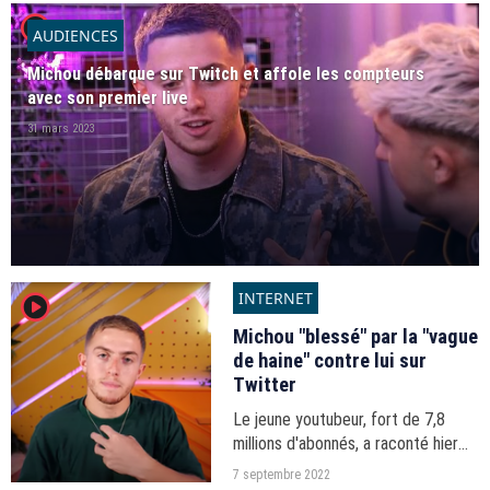
player2
web.
AUDIENCES
Michou débarque sur Twitch et affole les compteurs
avec son premier live
31 mars 2023
INTERNET
player2
Michou "blessé" par la "vague
de haine" contre lui sur
Twitter
Le jeune youtubeur, fort de 7,8
millions d'abonnés, a raconté hier
dans une vidéo le cyber-
7 septembre 2022