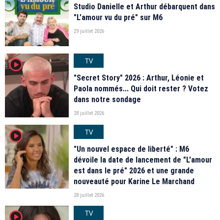
Studio Danielle et Arthur débarquent dans
"L’amour vu du pré" sur M6
29 juillet 2026
TV
player2
"Secret Story" 2026 : Arthur, Léonie et
Paola nommés... Qui doit rester ? Votez
dans notre sondage
28 juillet 2026
TV
player2
"Un nouvel espace de liberté" : M6
dévoile la date de lancement de "L'amour
est dans le pré" 2026 et une grande
nouveauté pour Karine Le Marchand
28 juillet 2026
TV
player2