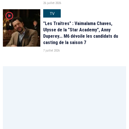
26 juillet 2026
TV
player2
"Les Traîtres" : Vaimalama Chaves,
Ulysse de la "Star Academy", Anny
Duperey... M6 dévoile les candidats du
casting de la saison 7
7 juillet 2026