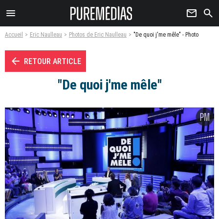
menu
newsletter
search
Accueil
Eric Naulleau
Photos de Eric Naulleau
"De quoi j'me mêle" - Photo
arrow_left
RETOUR ARTICLE
"De quoi j'me mêle"