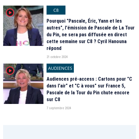
C8
player2
Pourquoi "Pascale, Éric, Yann et les
autres", l'émission de Pascale de La Tour
du Pin, ne sera pas diffusée en direct
cette semaine sur C8 ? Cyril Hanouna
répond
21 octobre 2024
AUDIENCES
player2
Audiences pré-access : Cartons pour "C
dans l'air" et "C à vous" sur France 5,
Pascale de la Tour du Pin chute encore
sur C8
7 septembre 2024