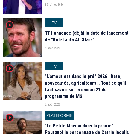
15 juillet 2026
TV
player2
TF1 annonce (déjà) la date de lancement
de "Koh-Lanta All Stars"
4 août 2026
TV
player2
"L'amour est dans le pré" 2026 : Date,
nouveautés, agriculteurs… Tout ce qu'il
faut savoir sur la saison 21 du
programme de M6
2 août 2026
PLATEFORME
player2
"La Petite Maison dans la prairie" :
Pourquoi le personnage de Carrie Ingalls