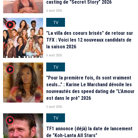
casting de "Secret Story" 2026
6 août 2026
TV
player2
"La villa des coeurs brisés" de retour sur
TFX : Voici les 12 nouveaux candidats de
la saison 2026
6 août 2026
TV
player2
"Pour la première fois, ils sont vraiment
seuls…" : Karine Le Marchand dévoile les
nouveautés des speed dating de "L'Amour
est dans le pré" 2026
5 août 2026
TV
player2
TF1 annonce (déjà) la date de lancement
de "Koh-Lanta All Stars"