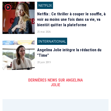
NETFLIX
player2
Netflix : Ce thriller à couper le souffle, à
voir au moins une fois dans sa vie, va
bientôt quitter la plateforme
25 mai 2026
INTERNATIONAL
Angelina Jolie intègre la rédaction du
"Time"
20 juin 2019
DERNIÈRES NEWS SUR ANGELINA
JOLIE