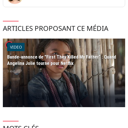
ARTICLES PROPOSANT CE MÉDIA
player2
VIDEO
Bande-annonce de "First They Killed My Father" : Quand
Angelina Jolie tourne pour Netflix
3 août 2017