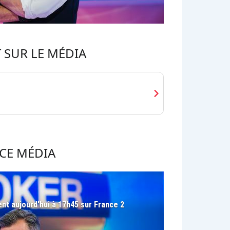
 SUR LE MÉDIA
chevron_right
CE MÉDIA
ient aujourd'hui à 17h45 sur France 2