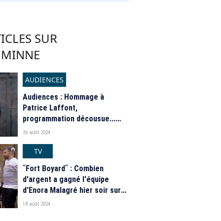
ICLES SUR
R MINNE
AUDIENCES
Audiences : Hommage à
Patrice Laffont,
programmation décousue...
Quel bilan pour "Fort Boyard"
26 août 2024
2024 sur France 2 ?
TV
ʺFort Boyardʺ : Combien
d'argent a gagné l'équipe
d'Enora Malagré hier soir sur
France 2 ?
18 août 2024