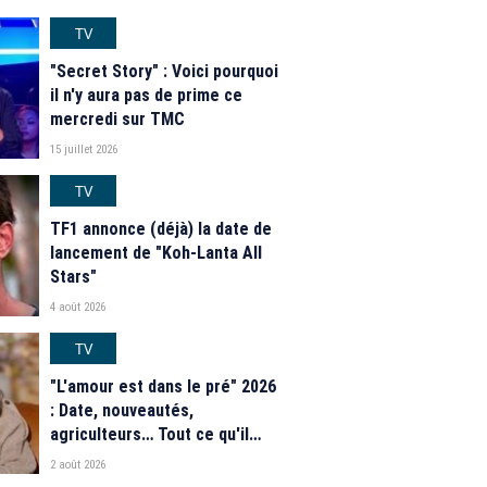
TV
"Secret Story" : Voici pourquoi
il n'y aura pas de prime ce
mercredi sur TMC
15 juillet 2026
TV
TF1 annonce (déjà) la date de
lancement de "Koh-Lanta All
Stars"
4 août 2026
TV
"L'amour est dans le pré" 2026
: Date, nouveautés,
agriculteurs… Tout ce qu'il
faut savoir sur la saison 21 du
2 août 2026
programme de M6