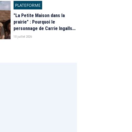
PLATEFORME
"La Petite Maison dans la
prairie" : Pourquoi le
personnage de Carrie Ingalls
est absente de la nouvelle
10 juillet 2026
série de Netflix ?