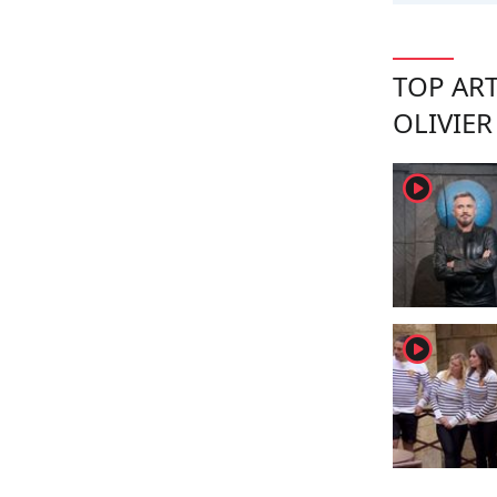
TOP ART
OLIVIE
player2
player2