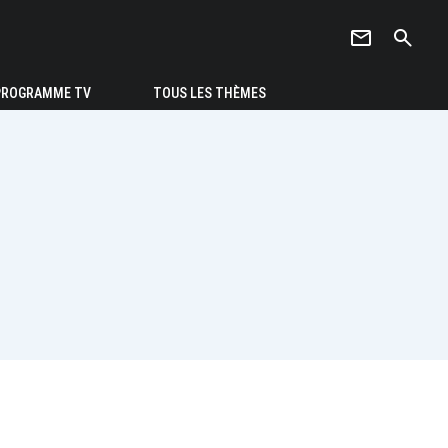
newsletter
search
PROGRAMME TV
TOUS LES THÈMES