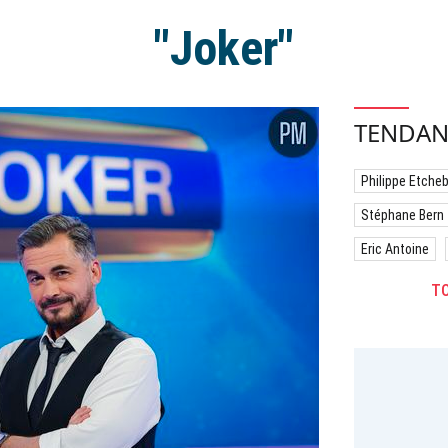
"Joker"
TENDAN
Philippe Etche
Stéphane Bern
Eric Antoine
TO