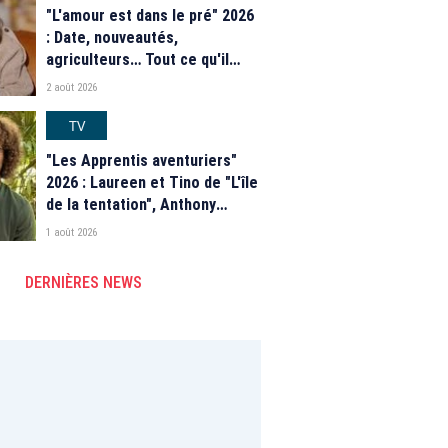
"L'amour est dans le pré" 2026
: Date, nouveautés,
agriculteurs… Tout ce qu'il
faut savoir sur la saison 21 du
2 août 2026
programme de M6
TV
"Les Apprentis aventuriers"
2026 : Laureen et Tino de "L'île
de la tentation", Anthony
Matéo, Jade Leboeuf... Le
1 août 2026
casting complet de la saison 9
de la télé-réalité de W9
DERNIÈRES NEWS