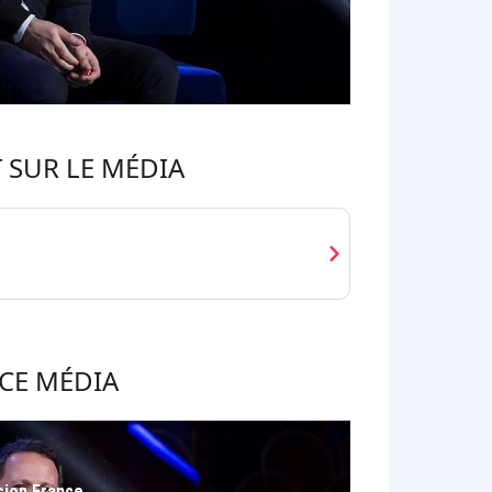
 SUR LE MÉDIA
chevron_right
CE MÉDIA
sion France