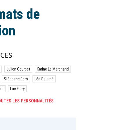
rmats de
ion
CES
Julien Courbet
Karine Le Marchand
Stéphane Bern
Léa Salamé
ze
Luc Ferry
UTES LES PERSONNALITÉS