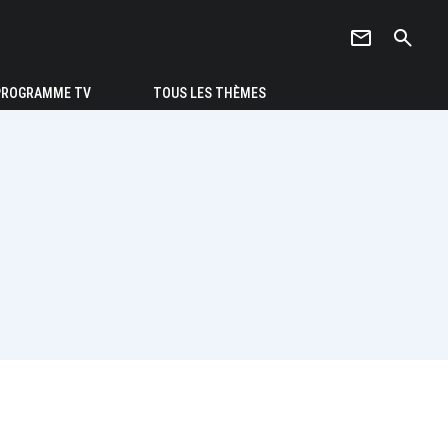
newsletter
search
PROGRAMME TV
TOUS LES THÈMES