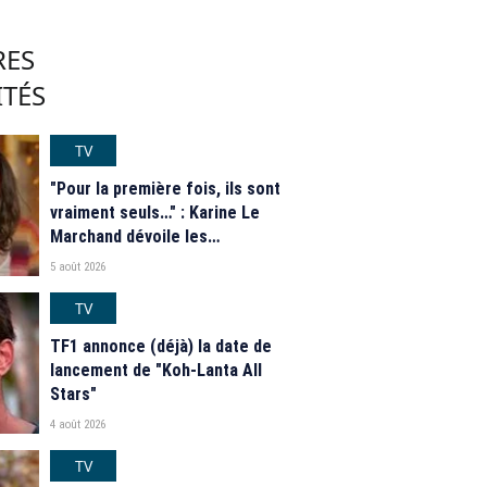
RES
ITÉS
TV
"Pour la première fois, ils sont
vraiment seuls…" : Karine Le
Marchand dévoile les
nouveautés des speed dating
5 août 2026
de "L'Amour est dans le pré"
2026
TV
TF1 annonce (déjà) la date de
lancement de "Koh-Lanta All
Stars"
4 août 2026
TV