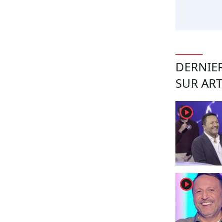
DERNIER
SUR AR
player2
player2