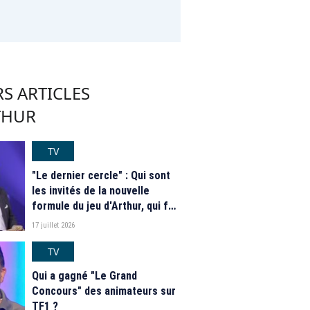
S ARTICLES
THUR
TV
"Le dernier cercle" : Qui sont
les invités de la nouvelle
formule du jeu d'Arthur, qui fait
son retour ce soir sur TF1 ?
17 juillet 2026
TV
Qui a gagné "Le Grand
Concours" des animateurs sur
TF1 ?