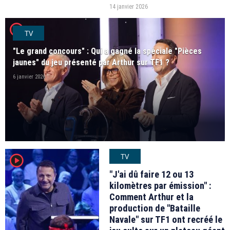
Jean-Pierre Foucault, et les deux
14 janvier 2026
hommes ont eu une tendre pensée
player2
pour une personne avec qui ils ont
TV
tous les deux travaillé.
"Le grand concours" : Qui a gagné la spéciale "Pièces
jaunes" du jeu présenté par Arthur sur TF1 ?
6 janvier 2026
TV
player2
"J'ai dû faire 12 ou 13
kilomètres par émission" :
Comment Arthur et la
production de "Bataille
Navale" sur TF1 ont recréé le