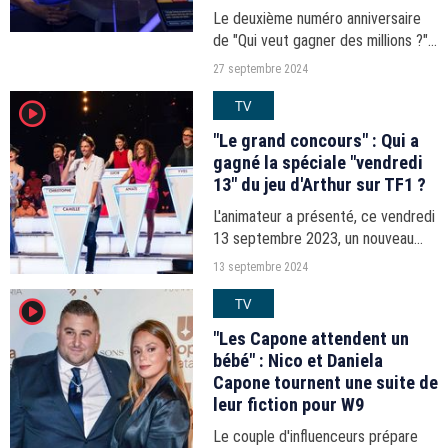
Le deuxième numéro anniversaire
de "Qui veut gagner des millions ?",
présenté par Arthur pour célébrer
27 septembre 2024
les 25 ans du programme, sera
TV
player2
diffusé ce vendredi 27 septembre
à 21h10 sur TF1.
"Le grand concours" : Qui a
gagné la spéciale "vendredi
13" du jeu d'Arthur sur TF1 ?
L'animateur a présenté, ce vendredi
13 septembre 2023, un nouveau
numéro du divertissement de
13 septembre 2024
culture générale qu'il produit pour
TV
player2
TF1.
​​"Les Capone attendent un
bébé" : Nico et Daniela
Capone tournent une suite de
leur fiction pour W9
Le couple d'influenceurs prépare