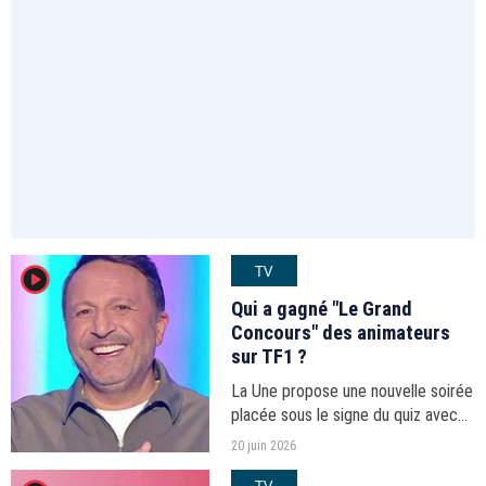
TV
player2
Qui a gagné "Le Grand
Concours" des animateurs
sur TF1 ?
La Une propose une nouvelle soirée
placée sous le signe du quiz avec
un numéro déjà diffusé le 26 juillet
20 juin 2026
2025.
TV