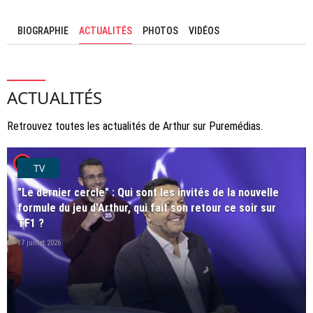
BIOGRAPHIE
ACTUALITÉS
PHOTOS
VIDÉOS
ACTUALITÉS
Retrouvez toutes les actualités de Arthur sur Puremédias.
player2
TV
"Le dernier cercle" : Qui sont les invités de la nouvelle
formule du jeu d'Arthur, qui fait son retour ce soir sur
TF1 ?
17 juillet 2026