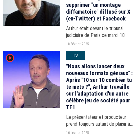
supprimer "un montage
diffamatoire" diffusé sur X
(ex-Twitter) et Facebook
Arthur était devant le tribunal
judiciaire de Paris ce mardi 18
février 2025 pour une audience en
18 février 2025
référé contre X (anciennement
TV
player2
Twitter) et Meta. L’animateur
souhaite faire retirer...
"Nous allons lancer deux
nouveaux formats géniaux" :
Après "10 sur 10 combien tu
te mets ?", Arthur travaille
sur l'adaptation d'un autre
célèbre jeu de société pour
TF1
Le présentateur et producteur
prend toujours autant de plaisir à
animer des divertissements et
16 février 2025
compte installer de nouvelles