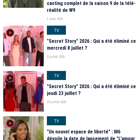
casting complet de la saison 9 de la télé-
réalité de W9
1 août 2026
TV
player2
"Secret Story" 2026 : Qui a été éliminé ce
mercredi 8 juillet ?
8 juillet 2026
TV
player2
"Secret Story" 2026 : Qui a été éliminé ce
jeudi 23 juillet ?
23 juillet 2026
TV
player2
"Un nouvel espace de liberté" : M6
dévoile la date de lancement de "L'amour