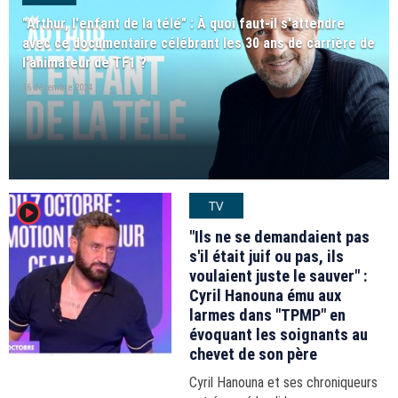
"Arthur, l'enfant de la télé" : À quoi faut-il s'attendre
avec ce documentaire célébrant les 30 ans de carrière de
l'animateur de TF1 ?
26 décembre 2024
TV
player2
"Ils ne se demandaient pas
s'il était juif ou pas, ils
voulaient juste le sauver" :
Cyril Hanouna ému aux
larmes dans "TPMP" en
évoquant les soignants au
chevet de son père
Cyril Hanouna et ses chroniqueurs