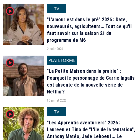
TV
player2
"L'amour est dans le pré" 2026 : Date,
nouveautés, agriculteurs… Tout ce qu'il
faut savoir sur la saison 21 du
programme de M6
2 août 2026
PLATEFORME
player2
"La Petite Maison dans la prairie" :
Pourquoi le personnage de Carrie Ingalls
est absente de la nouvelle série de
Netflix ?
10 juillet 2026
TV
player2
"Les Apprentis aventuriers" 2026 :
Laureen et Tino de "L'île de la tentation",
Anthony Matéo, Jade Leboeuf... Le