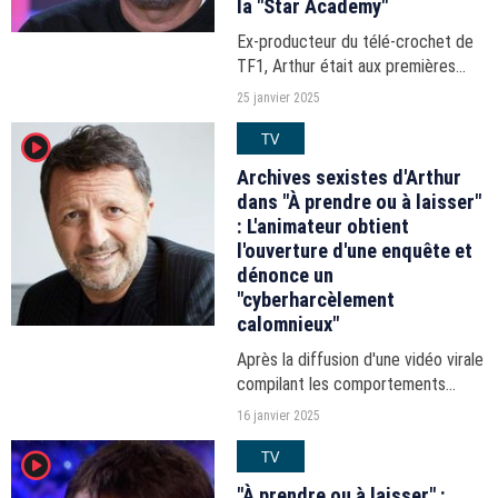
la "Star Academy"
Ex-producteur du télé-crochet de
TF1, Arthur était aux premières
loges pour soutenir Nikos Aliagas,
25 janvier 2025
pas habitué à un tel barnum en
TV
player2
prime time.
Archives sexistes d'Arthur
dans "À prendre ou à laisser"
: L'animateur obtient
l'ouverture d'une enquête et
dénonce un
"cyberharcèlement
calomnieux"
Après la diffusion d'une vidéo virale
compilant les comportements
sexistes de l'animateur à l'époque
16 janvier 2025
du jeu "À prendre ou à laisser",
TV
player2
Arthur a décidé de porter plainte
pour injures...
"À prendre ou à laisser" :