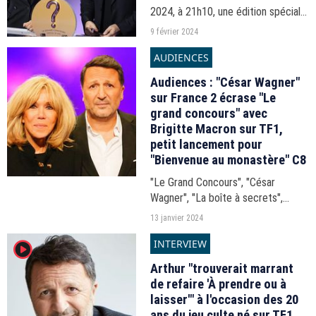
2024, à 21h10, une édition spéciale
20 ans de son quizz de culture
9 février 2024
générale.
AUDIENCES
Audiences : "César Wagner"
sur France 2 écrase "Le
grand concours" avec
Brigitte Macron sur TF1,
petit lancement pour
"Bienvenue au monastère" C8
"Le Grand Concours", "César
Wagner", "La boîte à secrets",
"Bienvenue au monastère"... Les
13 janvier 2024
audiences de la soirée télé du
INTERVIEW
player2
vendredi 12 janvier 2024.
Arthur "trouverait marrant
de refaire 'À prendre ou à
laisser'" à l'occasion des 20
ans du jeu culte né sur TF1