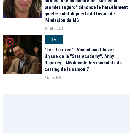
larmes, une candidate de "Mariés au
premier regard" dénonce le harcèlement
qu'elle subit depuis la diffusion de
l'émission de M6
26 juillet 2026
TV
player2
"Les Traîtres" : Vaimalama Chaves,
Ulysse de la "Star Academy", Anny
Duperey... M6 dévoile les candidats du
casting de la saison 7
7 juillet 2026