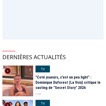
DERNIÈRES ACTUALITÉS
TV
player2
"Coté joueurs, c’est un peu light" :
Dominique Duforest (La Voix) critique le
casting de "Secret Story" 2026
17:07
TV
player2