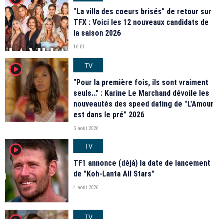
"La villa des coeurs brisés" de retour sur
TFX : Voici les 12 nouveaux candidats de
la saison 2026
16:01
TV
player2
"Pour la première fois, ils sont vraiment
seuls…" : Karine Le Marchand dévoile les
nouveautés des speed dating de "L'Amour
est dans le pré" 2026
5 août 2026
TV
player2
TF1 annonce (déjà) la date de lancement
de "Koh-Lanta All Stars"
4 août 2026
TV