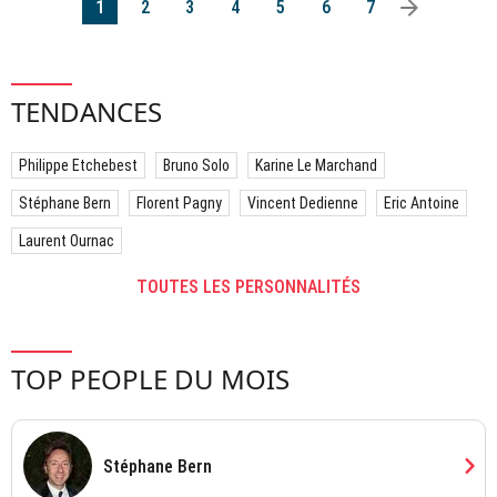
arrow_right
1
2
3
4
5
6
7
TENDANCES
Philippe Etchebest
Bruno Solo
Karine Le Marchand
Stéphane Bern
Florent Pagny
Vincent Dedienne
Eric Antoine
Laurent Ournac
TOUTES LES PERSONNALITÉS
TOP PEOPLE DU MOIS
chevron_right
Stéphane Bern