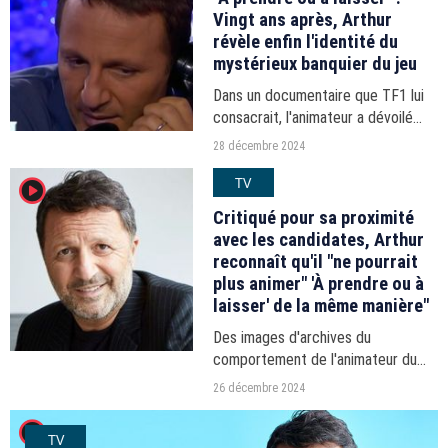
Vingt ans après, Arthur
révèle enfin l'identité du
mystérieux banquier du jeu
Dans un documentaire que TF1 lui
consacrait, l'animateur a dévoilé
l'identité de l'homme avec lequel il
28 décembre 2024
échangeait par téléphone sur le
TV
player2
plateau.
Critiqué pour sa proximité
avec les candidates, Arthur
reconnaît qu'il "ne pourrait
plus animer" 'À prendre ou à
laisser' de la même manière"
Des images d'archives du
comportement de l'animateur du
divertissement de TF1 refont
26 décembre 2024
surface sur les réseaux sociaux.
player2
TV