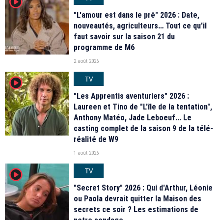
player2
"L'amour est dans le pré" 2026 : Date,
nouveautés, agriculteurs… Tout ce qu'il
faut savoir sur la saison 21 du
programme de M6
2 août 2026
TV
player2
"Les Apprentis aventuriers" 2026 :
Laureen et Tino de "L'île de la tentation",
Anthony Matéo, Jade Leboeuf... Le
casting complet de la saison 9 de la télé-
réalité de W9
1 août 2026
TV
player2
"Secret Story" 2026 : Qui d'Arthur, Léonie
ou Paola devrait quitter la Maison des
secrets ce soir ? Les estimations de