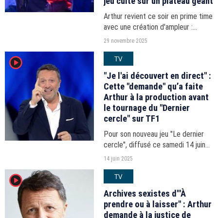
jeu culte sur un plateau géant
Arthur revient ce soir en prime time
avec une création d'ampleur :
"Bataille navale", première
29 novembre 2025
adaptation télévisée du jeu de
TV
player2
société culte. TF1 mise sur un
divertissement spectaculaire...
"Je l'ai découvert en direct" :
Cette "demande" qu’a faite
Arthur à la production avant
le tournage du "Dernier
cercle" sur TF1
Pour son nouveau jeu "Le dernier
cercle", diffusé ce samedi 14 juin
sur TF1, Arthur a choisi de renouer
14 juin 2025
avec les anonymes… sans les
TV
player2
connaître à l’avance. Une demande
personnelle à...
Archives sexistes d'"À
prendre ou à laisser" : Arthur
demande à la justice de