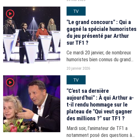
réseaux sociaux fin 2024 et qui le
TV
player2
montrait très tactile avec les
candidates du jeu.
"Le grand concours" : Qui a
gagné la spéciale humoristes
du jeu présenté par Arthur
sur TF1 ?
Ce mardi 20 janvier, de nombreux
humoristes bien connus du grand
public ont répondu à une multitude
20 janvier 2026
de questions de culture générale
TV
player2
pour remporter le trophée tant
convoité.
"C'est sa dernière
aujourd'hui" : À qui Arthur a-
t-il rendu hommage sur le
plateau de "Qui veut gagner
des millions ?" sur TF1 ?
Mardi soir, l'animateur de TF1 a
notamment posé des questions à