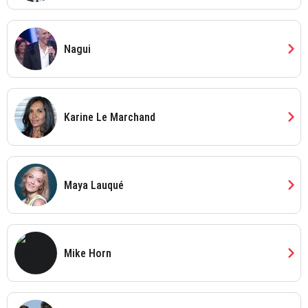
chevron_right
Nagui
chevron_right
Karine Le Marchand
chevron_right
Maya Lauqué
chevron_right
Mike Horn