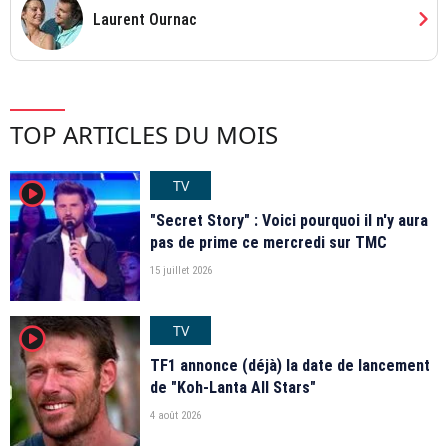
chevron_right
Laurent Ournac
TOP ARTICLES DU MOIS
TV
player2
"Secret Story" : Voici pourquoi il n'y aura
pas de prime ce mercredi sur TMC
15 juillet 2026
TV
player2
TF1 annonce (déjà) la date de lancement
de "Koh-Lanta All Stars"
4 août 2026