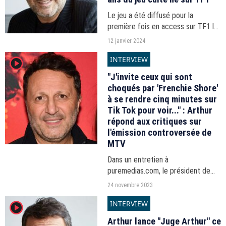
Le jeu a été diffusé pour la
première fois en access sur TF1 le
lundi 12 janvier 2004, il y a vingt ans
12 janvier 2024
jour pour jour aujourd'hui.
INTERVIEW
player2
"J'invite ceux qui sont
choqués par 'Frenchie Shore'
à se rendre cinq minutes sur
Tik Tok pour voir..." : Arthur
répond aux critiques sur
l'émission controversée de
MTV
Dans un entretien à
puremedias.com, le président de
Satisfaction a répondu aux
24 novembre 2023
critiques qui entourent l'émission,
INTERVIEW
player2
dont sa filiale Ah! Production est
productrice exécutive.
Arthur lance "Juge Arthur" ce