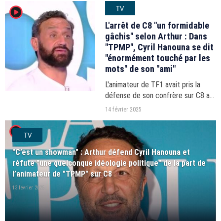
TV
player2
marques.
L'arrêt de C8 "un formidable
gâchis" selon Arthur : Dans
"TPMP", Cyril Hanouna se dit
"énormément touché par les
mots" de son "ami"
L'animateur de TF1 avait pris la
défense de son confrère sur C8 au
sujet de son idéologie politique et
14 février 2025
de la fermeture annoncée de la
player2
chaîne qui accueille son talk-show.
TV
"C’est un showman" : Arthur défend Cyril Hanouna et
réfute "une quelconque idéologie politique" de la part de
l’animateur de "TPMP" sur C8
13 février 2025