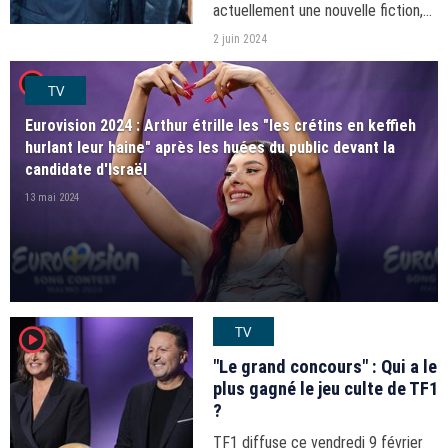
actuellement une nouvelle fiction,
après le succès de "Les Capone se
2 juin 2024
marient".
player2
TV
Eurovision 2024 : Arthur étrille les "les crétins en keffieh
hurlant leur haine" après les huées du public devant la
candidate d'Israël
13 mai 2024
TV
player2
"Le grand concours" : Qui a le
plus gagné le jeu culte de TF1
?
TF1 diffuse ce vendredi 9 février