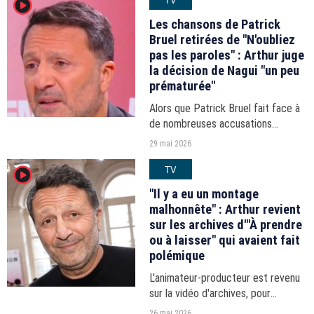
player2
Les chansons de Patrick
Bruel retirées de "N'oubliez
pas les paroles" : Arthur juge
la décision de Nagui "un peu
prématurée"
Alors que Patrick Bruel fait face à
de nombreuses accusations
d'agressions sexuelles et de viols,
29 mai 2026
plusieurs radios et émissions ont
TV
player2
décidé de retirer ses chansons de
leur programmation....
"Il y a eu un montage
malhonnête" : Arthur revient
sur les archives d'"À prendre
ou à laisser" qui avaient fait
polémique
L'animateur-producteur est revenu
sur la vidéo d'archives, pour
certaines sexistes, parue sur les
26 mai 2026