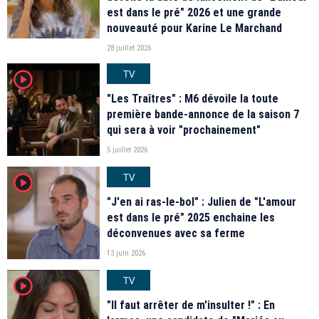
est dans le pré" 2026 et une grande
nouveauté pour Karine Le Marchand
28 juillet 2026
TV
player2
"Les Traîtres" : M6 dévoile la toute
première bande-annonce de la saison 7
qui sera à voir "prochainement"
5 juillet 2026
TV
player2
"J'en ai ras-le-bol" : Julien de "L'amour
est dans le pré" 2025 enchaine les
déconvenues avec sa ferme
13 juin 2026
TV
player2
"Il faut arrêter de m'insulter !" : En