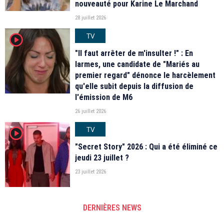
nouveauté pour Karine Le Marchand
28 juillet 2026
TV
player2
"Il faut arrêter de m'insulter !" : En
larmes, une candidate de "Mariés au
premier regard" dénonce le harcèlement
qu'elle subit depuis la diffusion de
l'émission de M6
26 juillet 2026
TV
player2
"Secret Story" 2026 : Qui a été éliminé ce
jeudi 23 juillet ?
23 juillet 2026
DERNIÈRES NEWS