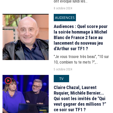
ont évoqué lundi les
commémorations du 7 octobre et
8 octobre 2024
l'importation du conflit en France.
AUDIENCES
L'animateur n'a pu retenir son
émotion au moment d'évoquer...
Audiences : Quel score pour
la soirée hommage à Michel
Blanc de France 2 face au
lancement du nouveau jeu
d'Arthur sur TF1 ?
"Je vous trouve très beau", "10 sur
10, combien tu te mets ?",
"Menteur"... Les audiences du prime
5 octobre 2024
time du vendredi 4 octobre 2024.
TV
player2
Claire Chazal, Laurent
Ruquier, Michèle Bernier...
Qui sont les invités de "Qui
veut gagner des millions ?"
ce soir sur TF1 ?