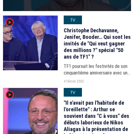
TV
player2
Christophe Dechavanne,
Jenifer, Booder… Qui sont les
invités de "Qui veut gagner
des millions ?" spécial "50
ans de TF1" ?
TF1 poursuit les festivités de son
cinquantième anniversaire avec un
numéro exceptionnel de "Qui veut
4 février 2025
gagner des millions ?", diffusé ce
TV
player2
mardi 4 février 2025 à 21h10.
"Il n'avait pas l'habitude de
l'oreillette" : Arthur se
souvient dans "C à vous" des
débuts laborieux de Nikos
Aliagas à la présentation de