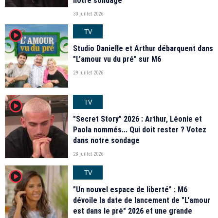
notre sondage
30 juillet 2026
TV
player2
Studio Danielle et Arthur débarquent dans
"L’amour vu du pré" sur M6
29 juillet 2026
TV
player2
"Secret Story" 2026 : Arthur, Léonie et
Paola nommés... Qui doit rester ? Votez
dans notre sondage
28 juillet 2026
TV
player2
"Un nouvel espace de liberté" : M6
dévoile la date de lancement de "L'amour
est dans le pré" 2026 et une grande