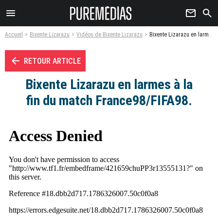
menu
newsletter
search
Accueil
Bixente Lizarazu
Vidéos de Bixente Lizarazu
Bixente Lizarazu en larmes à la fin du match France98/FIFA98. - Vidéo
arrow_left
RETOUR ARTICLE
Bixente Lizarazu en larmes à la
fin du match France98/FIFA98.