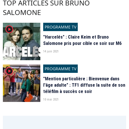
TOP ARTICLES SUR BRUNO
SALOMONE
PROGRAMME TV
player2
"Harcelés" : Claire Keim et Bruno
Salomone pris pour cible ce soir sur M6
14 juin 2021
PROGRAMME TV
player2
"Mention particulière : Bienvenue dans
l'âge adulte" : TF1 diffuse la suite de son
téléfilm à succès ce soir
10 mai 2021