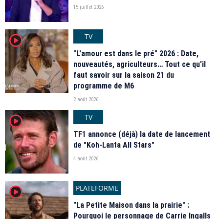
15 juillet 2026
TV
player2
"L'amour est dans le pré" 2026 : Date,
nouveautés, agriculteurs… Tout ce qu'il
faut savoir sur la saison 21 du
programme de M6
2 août 2026
TV
player2
TF1 annonce (déjà) la date de lancement
de "Koh-Lanta All Stars"
4 août 2026
PLATEFORME
player2
"La Petite Maison dans la prairie" :
Pourquoi le personnage de Carrie Ingalls