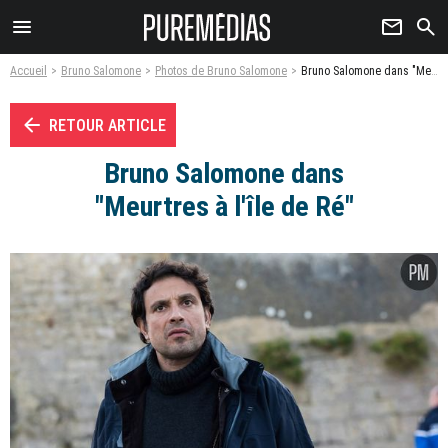
menu
newsletter
search
Accueil
Bruno Salomone
Photos de Bruno Salomone
Bruno Salomone dans "Meurtres à l'île de Ré" - Photo
arrow_left
RETOUR ARTICLE
Bruno Salomone dans
"Meurtres à l'île de Ré"