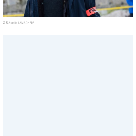
© © Aurelie LAMACHERE