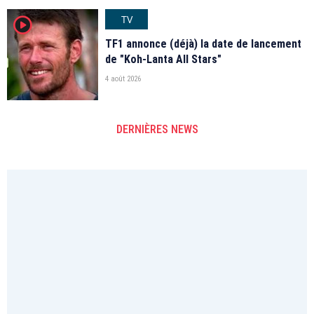
TV
player2
TF1 annonce (déjà) la date de lancement
de "Koh-Lanta All Stars"
4 août 2026
DERNIÈRES NEWS