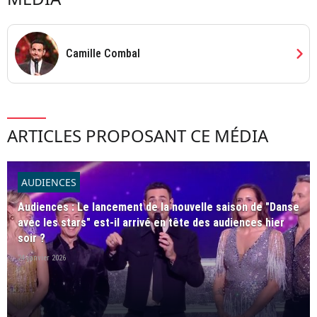
chevron_right
Camille Combal
ARTICLES PROPOSANT CE MÉDIA
AUDIENCES
Audiences : Le lancement de la nouvelle saison de "Danse
avec les stars" est-il arrivé en tête des audiences hier
soir ?
24 janvier 2026