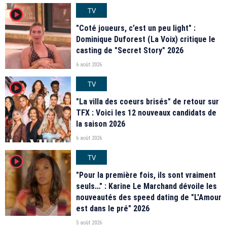
TV
player2
"Coté joueurs, c’est un peu light" :
Dominique Duforest (La Voix) critique le
casting de "Secret Story" 2026
6 août 2026
TV
player2
"La villa des coeurs brisés" de retour sur
TFX : Voici les 12 nouveaux candidats de
la saison 2026
6 août 2026
TV
player2
"Pour la première fois, ils sont vraiment
seuls…" : Karine Le Marchand dévoile les
nouveautés des speed dating de "L'Amour
est dans le pré" 2026
5 août 2026