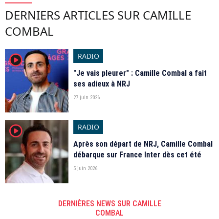
DERNIERS ARTICLES SUR CAMILLE
COMBAL
RADIO
player2
"Je vais pleurer" : Camille Combal a fait
ses adieux à NRJ
27 juin 2026
RADIO
player2
Après son départ de NRJ, Camille Combal
débarque sur France Inter dès cet été
5 juin 2026
DERNIÈRES NEWS SUR CAMILLE
COMBAL