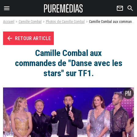
menu
newsletter
search
Accueil
Camille Combal
Photos de Camille Combal
Camille Combal aux commandes de "Danse avec les stars" sur TF1. - Photo
arrow_left
RETOUR ARTICLE
Camille Combal aux
commandes de "Danse avec les
stars" sur TF1.