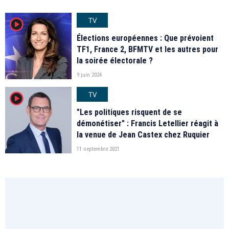
TV
player2
Élections européennes : Que prévoient
TF1, France 2, BFMTV et les autres pour
la soirée électorale ?
9 juin 2024
TV
player2
"Les politiques risquent de se
démonétiser" : Francis Letellier réagit à
la venue de Jean Castex chez Ruquier
11 septembre 2021