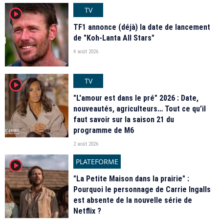
TV
player2
TF1 annonce (déjà) la date de lancement
de "Koh-Lanta All Stars"
4 août 2026
TV
player2
"L'amour est dans le pré" 2026 : Date,
nouveautés, agriculteurs… Tout ce qu'il
faut savoir sur la saison 21 du
programme de M6
2 août 2026
PLATEFORME
player2
"La Petite Maison dans la prairie" :
Pourquoi le personnage de Carrie Ingalls
est absente de la nouvelle série de
Netflix ?