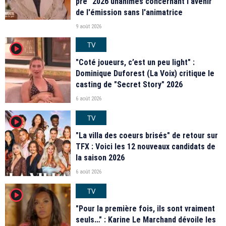
pré" 2026 unanimes concernant l'avenir
de l'émission sans l'animatrice
9 août 2026
TV
player2
"Coté joueurs, c’est un peu light" :
Dominique Duforest (La Voix) critique le
casting de "Secret Story" 2026
6 août 2026
TV
player2
"La villa des coeurs brisés" de retour sur
TFX : Voici les 12 nouveaux candidats de
la saison 2026
6 août 2026
TV
player2
"Pour la première fois, ils sont vraiment
seuls…" : Karine Le Marchand dévoile les