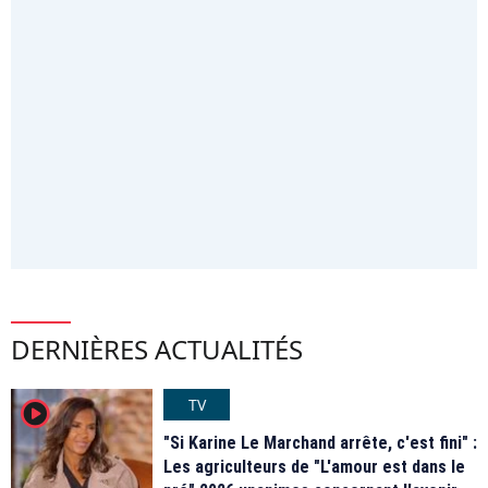
DERNIÈRES ACTUALITÉS
TV
player2
"Si Karine Le Marchand arrête, c'est fini" :
Les agriculteurs de "L'amour est dans le