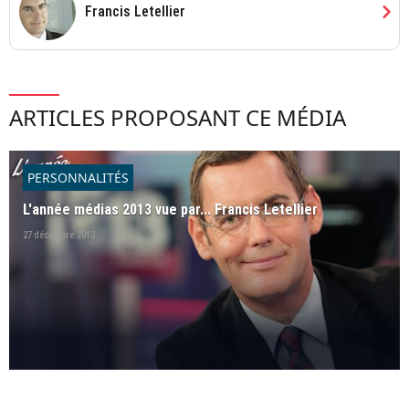
chevron_right
Francis Letellier
ARTICLES PROPOSANT CE MÉDIA
PERSONNALITÉS
L'année médias 2013 vue par... Francis Letellier
27 décembre 2013