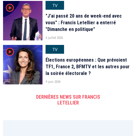
TV
player2
"J’ai passé 20 ans de week-end avec
vous" : Francis Letellier a enterré
"Dimanche en politique"
6 juillet 2026
TV
player2
Élections européennes : Que prévoient
TF1, France 2, BFMTV et les autres pour
la soirée électorale ?
9 juin 2024
DERNIÈRES NEWS SUR FRANCIS
LETELLIER