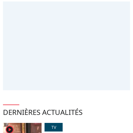
DERNIÈRES ACTUALITÉS
TV
player2