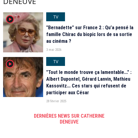
DENEUVE
TV
player2
"Bernadette" sur France 2 : Qu’a pensé la
famille Chirac du biopic lors de sa sortie
au cinéma ?
3 mai 2026
TV
player2
"Tout le monde trouve ça lamentable..." :
Albert Dupontel, Gérard Lanvin, Mathieu
Kassovitz... Ces stars qui refusent de
participer aux César
28 février 2025
DERNIÈRES NEWS SUR CATHERINE
DENEUVE