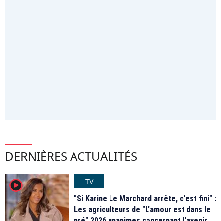
DERNIÈRES ACTUALITÉS
TV
player2
"Si Karine Le Marchand arrête, c'est fini" :
Les agriculteurs de "L'amour est dans le
pré" 2026 unanimes concernant l'avenir