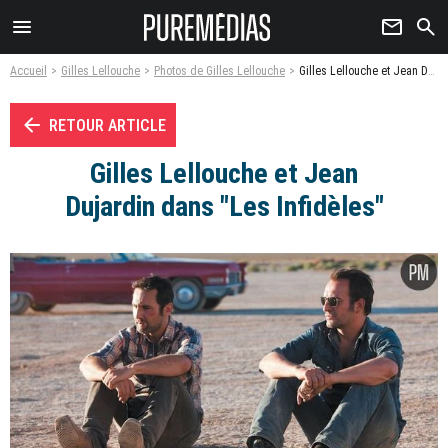
menu
newsletter
search
Accueil
Gilles Lellouche
Photos de Gilles Lellouche
Gilles Lellouche et Jean Dujardin dans "Les Infidèles" - Photo
arrow_left
RETOUR ARTICLE
Gilles Lellouche et Jean
Dujardin dans "Les Infidèles"