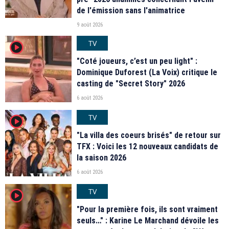
de l'émission sans l'animatrice
9 août 2026
TV
player2
"Coté joueurs, c’est un peu light" :
Dominique Duforest (La Voix) critique le
casting de "Secret Story" 2026
6 août 2026
TV
player2
"La villa des coeurs brisés" de retour sur
TFX : Voici les 12 nouveaux candidats de
la saison 2026
6 août 2026
TV
player2
"Pour la première fois, ils sont vraiment
seuls…" : Karine Le Marchand dévoile les