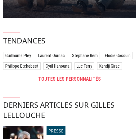
TENDANCES
Guillaume Pley
Laurent Ournac
Stéphane Bern
Elodie Gossuin
Philippe Etchebest
Cyril Hanouna
Luc Ferry
Kendji Girac
TOUTES LES PERSONNALITÉS
DERNIERS ARTICLES SUR GILLES
LELLOUCHE
PRESSE