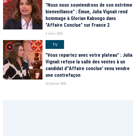
"Nous nous souviendrons de son extrême
bienveillance" : Émue, Julia Vignali rend
hommage à Glorian Kabongo dans
"Affaire Conclue" sur France 2
6 mars 2025
TV
player2
"Vous repartez avec votre plateau" : Julia
Vignali refuse la salle des ventes à un
candidat d''Affaire conclue' venu vendre
une contrefaçon
22 janvier 2025