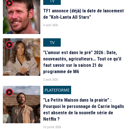
TV
player2
TF1 annonce (déjà) la date de lancement
de "Koh-Lanta All Stars"
4 août 2026
TV
player2
"L'amour est dans le pré" 2026 : Date,
nouveautés, agriculteurs… Tout ce qu'il
faut savoir sur la saison 21 du
programme de M6
2 août 2026
PLATEFORME
player2
"La Petite Maison dans la prairie" :
Pourquoi le personnage de Carrie Ingalls
est absente de la nouvelle série de
Netflix ?
10 juillet 2026