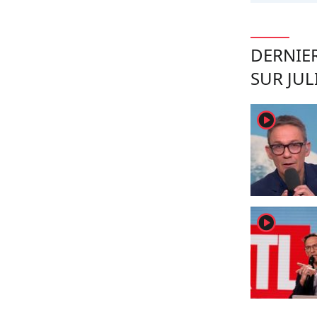
DERNIER
SUR JU
player2
player2