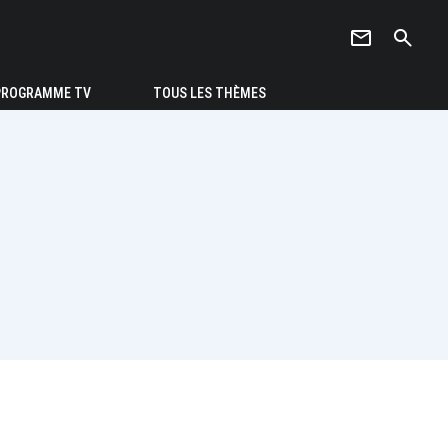
newsletter
search
PROGRAMME TV
TOUS LES THÈMES