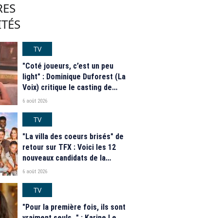
RES
ITÉS
TV
"Coté joueurs, c’est un peu
light" : Dominique Duforest (La
Voix) critique le casting de
"Secret Story" 2026
6 août 2026
TV
"La villa des coeurs brisés" de
retour sur TFX : Voici les 12
nouveaux candidats de la
saison 2026
6 août 2026
TV
"Pour la première fois, ils sont
vraiment seuls…" : Karine Le