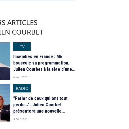
S ARTICLES
LIEN COURBET
TV
Incendies en France : M6
bouscule sa programmation,
Julien Courbet à la tête d’une
grande soirée caritative
4 août 2026
RADIO
"Parler de ceux qui ont tout
perdu..." : Julien Courbet
présentera une nouvelle
édition spéciale sur les
3 août 2026
incendies depuis le Sud-Ouest