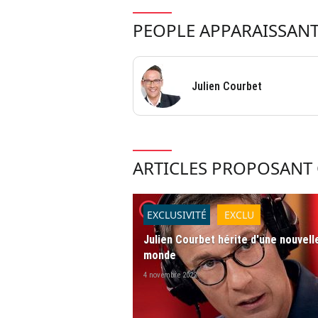
PEOPLE APPARAISSANT
Julien Courbet
ARTICLES PROPOSANT 
player2
EXCLUSIVITÉ
EXCLU
Julien Courbet hérite d'une nouvel
monde
4 novembre 2022