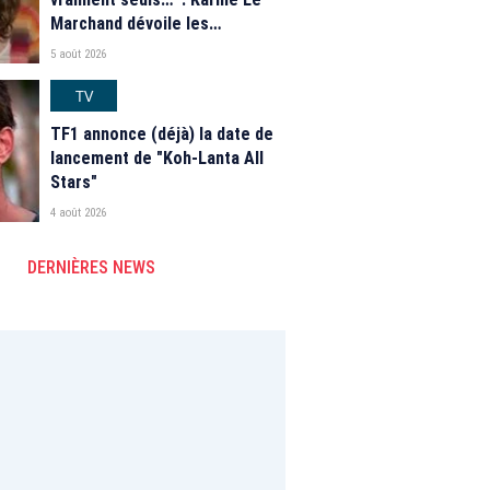
Marchand dévoile les
nouveautés des speed dating
5 août 2026
de "L'Amour est dans le pré"
2026
TV
TF1 annonce (déjà) la date de
lancement de "Koh-Lanta All
Stars"
4 août 2026
DERNIÈRES NEWS