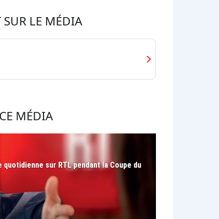
 SUR LE MÉDIA
chevron_right
CE MÉDIA
le quotidienne sur RTL pendant la Coupe du