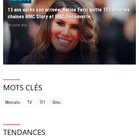
13 ans après son arrivée, Karine Ferri quitte TF1 pour les
chaînes RMC Story et RMC Découverte
28 juillet 2025
MOTS CLÉS
Mercato
TV
TF1
Rmc
TENDANCES