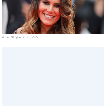
© vidéo : TF1 / photo : Shootpix/ABACA