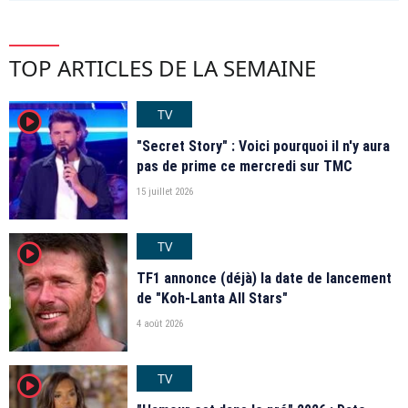
TOP ARTICLES DE LA SEMAINE
TV
player2
"Secret Story" : Voici pourquoi il n'y aura
pas de prime ce mercredi sur TMC
15 juillet 2026
TV
player2
TF1 annonce (déjà) la date de lancement
de "Koh-Lanta All Stars"
4 août 2026
TV
player2