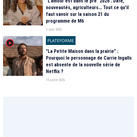
"L'amour est dans le pré" 2026 : Date,
nouveautés, agriculteurs… Tout ce qu'il
faut savoir sur la saison 21 du
programme de M6
2 août 2026
PLATEFORME
player2
"La Petite Maison dans la prairie" :
Pourquoi le personnage de Carrie Ingalls
est absente de la nouvelle série de
Netflix ?
10 juillet 2026