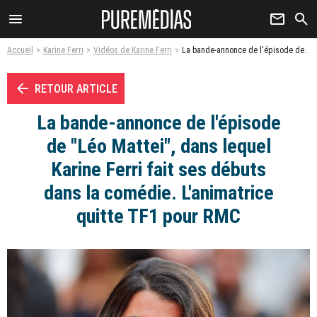
menu
newsletter
search
Accueil
Karine Ferri
Vidéos de Karine Ferri
La bande-annonce de l'épisode de "Léo Mattei", dans lequel Karine Ferri fait ses débuts dans la comédie. L'animatrice quitte TF1 pour RMC - Vidéo
arrow_left
RETOUR ARTICLE
La bande-annonce de l'épisode
de "Léo Mattei", dans lequel
Karine Ferri fait ses débuts
dans la comédie. L'animatrice
quitte TF1 pour RMC