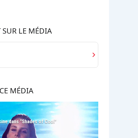
 SUR LE MÉDIA
chevron_right
CE MÉDIA
scine dans "Shades of Cool"