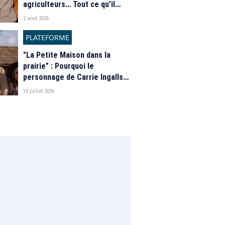
agriculteurs… Tout ce qu'il
faut savoir sur la saison 21 du
2 août 2026
programme de M6
PLATEFORME
"La Petite Maison dans la
prairie" : Pourquoi le
personnage de Carrie Ingalls
est absente de la nouvelle
10 juillet 2026
série de Netflix ?