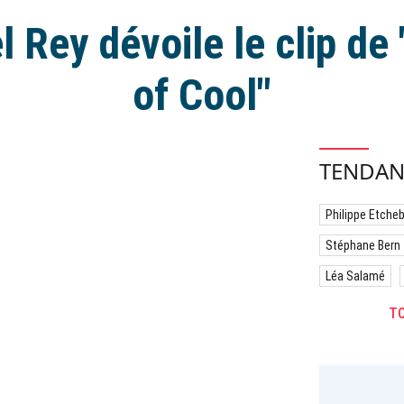
l Rey dévoile le clip de
of Cool"
TENDAN
Philippe Etche
Stéphane Bern
Léa Salamé
TO