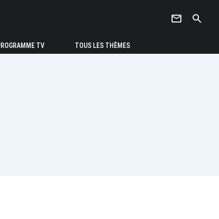
newsletter
search
PROGRAMME TV
TOUS LES THÈMES