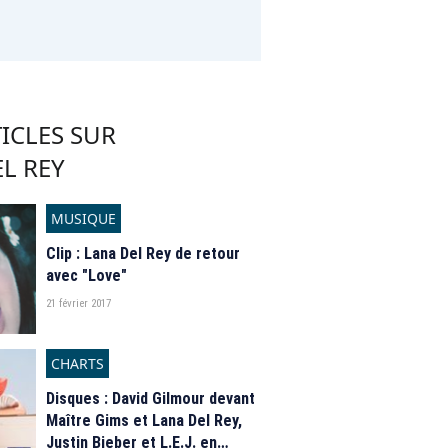
ICLES SUR
L REY
MUSIQUE
Clip : Lana Del Rey de retour
avec "Love"
21 février 2017
CHARTS
Disques : David Gilmour devant
Maître Gims et Lana Del Rey,
Justin Bieber et L.E.J. en