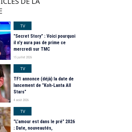
ICLES DE LA
E
TV
"Secret Story" : Voici pourquoi
il n'y aura pas de prime ce
mercredi sur TMC
15 juillet 2026
TV
TF1 annonce (déjà) la date de
lancement de "Koh-Lanta All
Stars"
4 août 2026
TV
"L'amour est dans le pré" 2026
: Date, nouveautés,