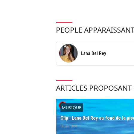
PEOPLE APPARAISSANT
Lana Del Rey
ARTICLES PROPOSANT 
player2
MUSIQUE
Clip : Lana Del Rey au fond de la pi
18 juin 2014