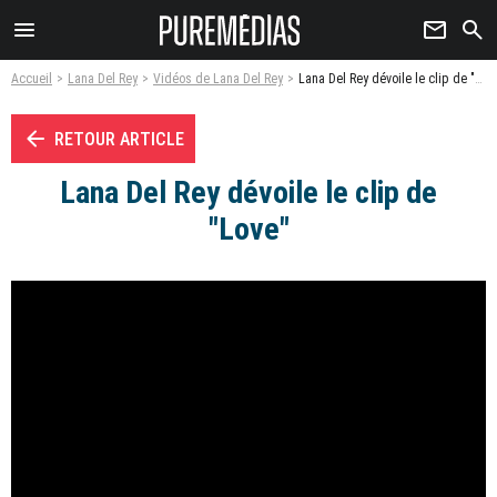
menu
newsletter
search
Accueil
Lana Del Rey
Vidéos de Lana Del Rey
Lana Del Rey dévoile le clip de "Love" - Vidéo
arrow_left
RETOUR ARTICLE
Lana Del Rey dévoile le clip de
"Love"