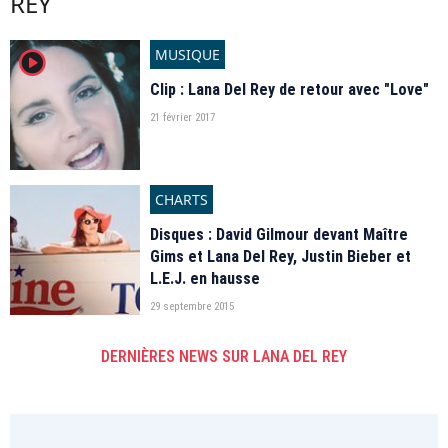
REY
MUSIQUE
player2
Clip : Lana Del Rey de retour avec "Love"
21 février 2017
CHARTS
Disques : David Gilmour devant Maître
Gims et Lana Del Rey, Justin Bieber et
L.E.J. en hausse
29 septembre 2015
DERNIÈRES NEWS SUR LANA DEL REY