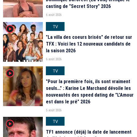
casting de "Secret Story" 2026
6 août 2026
TV
player2
"La villa des coeurs brisés" de retour sur
TFX : Voici les 12 nouveaux candidats de
la saison 2026
6 août 2026
TV
player2
"Pour la première fois, ils sont vraiment
seuls…" : Karine Le Marchand dévoile les
nouveautés des speed dating de "L'Amour
est dans le pré" 2026
5 août 2026
TV
player2
TF1 annonce (déjà) la date de lancement