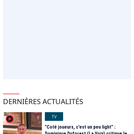
DERNIÈRES ACTUALITÉS
TV
player2
"Coté joueurs, c’est un peu light" :
Dominique Duforest (La Voix) critique le