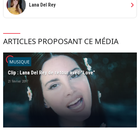
chevron_right
Lana Del Rey
ARTICLES PROPOSANT CE MÉDIA
player2
MUSIQUE
Clip : Lana Del Rey de retour avec "Love"
21 février 2017