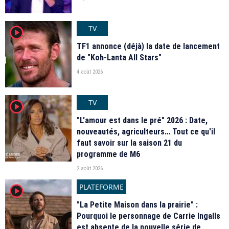
TV
player2
TF1 annonce (déjà) la date de lancement
de "Koh-Lanta All Stars"
4 août 2026
TV
player2
"L'amour est dans le pré" 2026 : Date,
nouveautés, agriculteurs… Tout ce qu'il
faut savoir sur la saison 21 du
programme de M6
2 août 2026
PLATEFORME
player2
"La Petite Maison dans la prairie" :
Pourquoi le personnage de Carrie Ingalls
est absente de la nouvelle série de