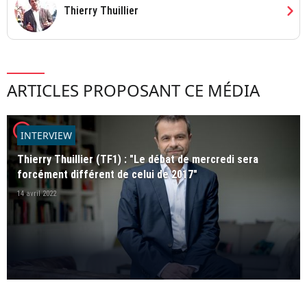
chevron_right
Thierry Thuillier
ARTICLES PROPOSANT CE MÉDIA
player2
INTERVIEW
Thierry Thuillier (TF1) : "Le débat de mercredi sera
forcément différent de celui de 2017"
14 avril 2022