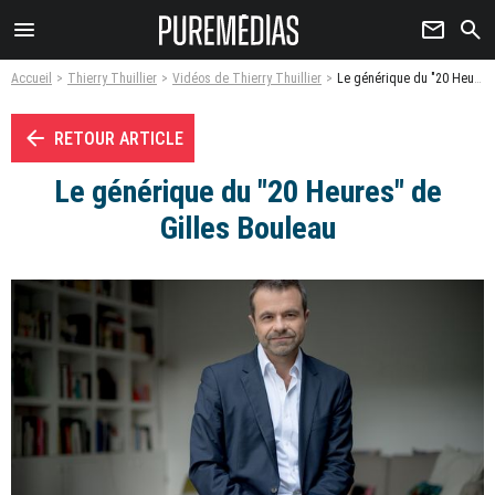
menu
newsletter
search
Accueil
Thierry Thuillier
Vidéos de Thierry Thuillier
Le générique du "20 Heures" de Gilles Bouleau - Vidéo
arrow_left
RETOUR ARTICLE
Le générique du "20 Heures" de
Gilles Bouleau