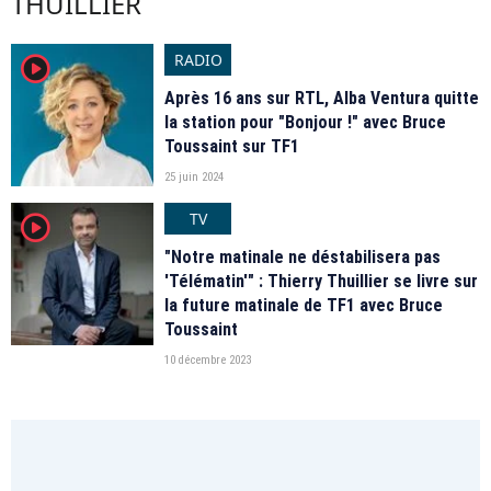
THUILLIER
RADIO
player2
Après 16 ans sur RTL, Alba Ventura quitte
la station pour "Bonjour !" avec Bruce
Toussaint sur TF1
25 juin 2024
TV
player2
"Notre matinale ne déstabilisera pas
'Télématin'" : Thierry Thuillier se livre sur
la future matinale de TF1 avec Bruce
Toussaint
10 décembre 2023