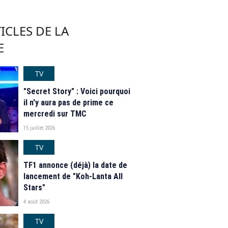
ICLES DE LA
E
TV
"Secret Story" : Voici pourquoi
il n'y aura pas de prime ce
mercredi sur TMC
15 juillet 2026
TV
TF1 annonce (déjà) la date de
lancement de "Koh-Lanta All
Stars"
4 août 2026
TV