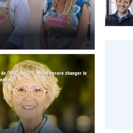
in de "HPI" sur TF1, M6 va encore changer le
naire