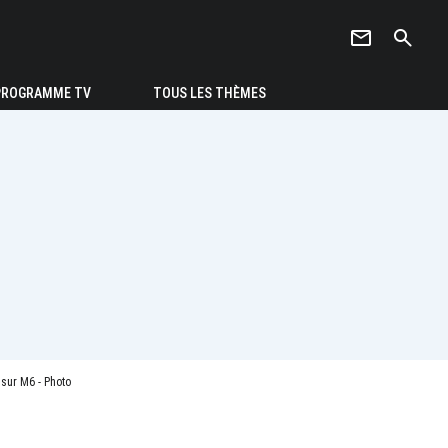
newsletter
search
PROGRAMME TV
TOUS LES THÈMES
 sur M6 - Photo