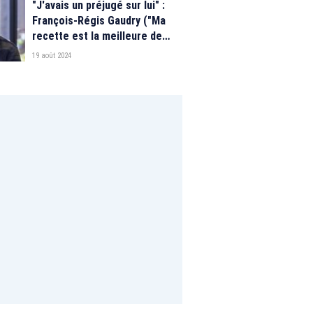
"J'avais un préjugé sur lui" :
François-Régis Gaudry ("Ma
recette est la meilleure de
France") se confie sur ses
19 août 2024
rapports avec Cyril Lignac