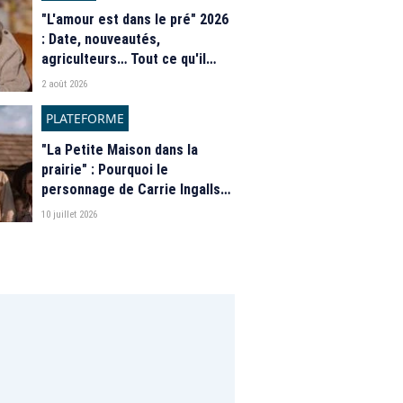
"L'amour est dans le pré" 2026
: Date, nouveautés,
agriculteurs… Tout ce qu'il
faut savoir sur la saison 21 du
2 août 2026
programme de M6
PLATEFORME
"La Petite Maison dans la
prairie" : Pourquoi le
personnage de Carrie Ingalls
est absente de la nouvelle
10 juillet 2026
série de Netflix ?