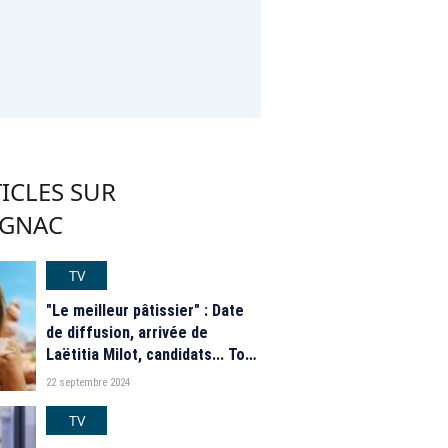
ICLES SUR
IGNAC
TV
"Le meilleur pâtissier" : Date
de diffusion, arrivée de
Laëtitia Milot, candidats... Tout
savoir sur la nouvelle saison
22 septembre 2024
de l'émission de M6
TV