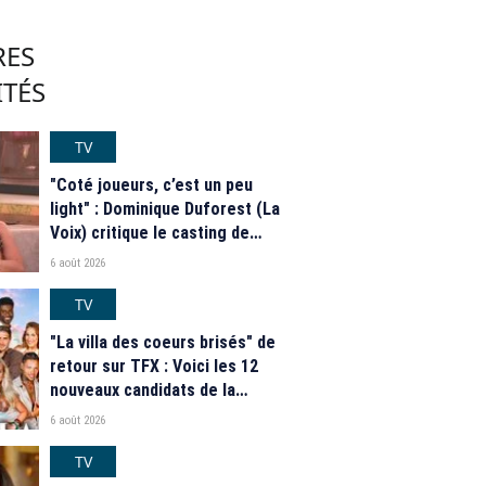
RES
ITÉS
TV
"Coté joueurs, c’est un peu
light" : Dominique Duforest (La
Voix) critique le casting de
"Secret Story" 2026
6 août 2026
TV
"La villa des coeurs brisés" de
retour sur TFX : Voici les 12
nouveaux candidats de la
saison 2026
6 août 2026
TV