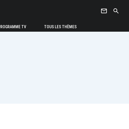
newsletter
search
PROGRAMME TV
TOUS LES THÈMES