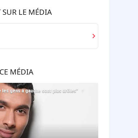
 SUR LE MÉDIA
chevron_right
CE MÉDIA
e les gens à gauche sont plus drôles"