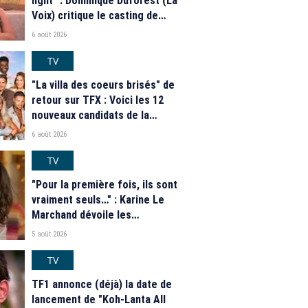
light" : Dominique Duforest (La
Voix) critique le casting de
"Secret Story" 2026
6 août 2026
TV
"La villa des coeurs brisés" de
retour sur TFX : Voici les 12
nouveaux candidats de la
saison 2026
6 août 2026
TV
"Pour la première fois, ils sont
vraiment seuls…" : Karine Le
Marchand dévoile les
nouveautés des speed dating
5 août 2026
de "L'Amour est dans le pré"
2026
TV
TF1 annonce (déjà) la date de
lancement de "Koh-Lanta All