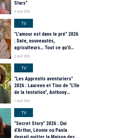
Stars"
4 août 2026
TV
"L'amour est dans le pré" 2026
: Date, nouveautés,
agriculteurs… Tout ce qu'il
faut savoir sur la saison 21 du
2 août 2026
programme de M6
TV
"Les Apprentis aventuriers"
2026 : Laureen et Tino de "L'île
de la tentation", Anthony
Matéo, Jade Leboeuf... Le
1 août 2026
casting complet de la saison 9
de la télé-réalité de W9
TV
"Secret Story" 2026 : Qui
d'Arthur, Léonie ou Paola
devrait quitter la Maison des