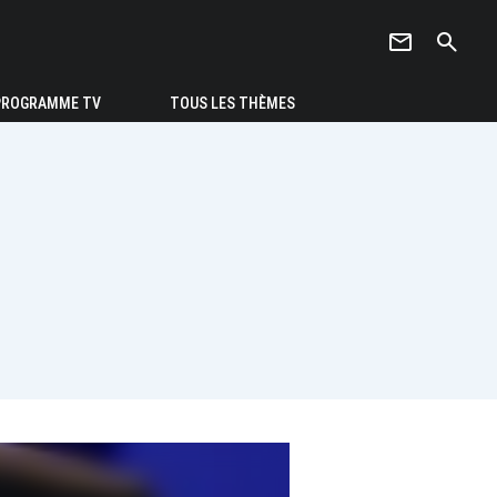
newsletter
search
PROGRAMME TV
TOUS LES THÈMES