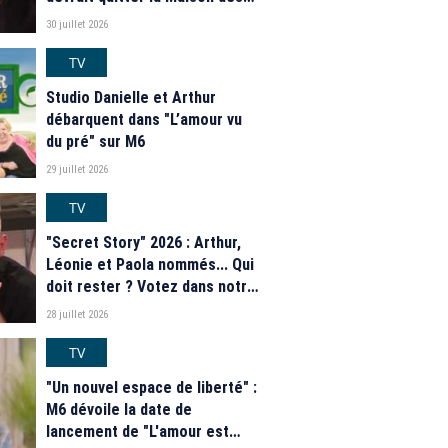
secrets ce soir ? Les
30 juillet 2026
estimations de notre sondage
TV
Studio Danielle et Arthur
débarquent dans "L’amour vu
du pré" sur M6
29 juillet 2026
TV
"Secret Story" 2026 : Arthur,
Léonie et Paola nommés... Qui
doit rester ? Votez dans notre
sondage
28 juillet 2026
TV
"Un nouvel espace de liberté" :
M6 dévoile la date de
lancement de "L'amour est