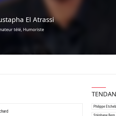
stapha El Atrassi
mateur télé, Humoriste
TENDAN
Philippe Etche
chard
Stéphane Bern