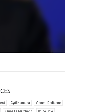
CES
best
Cyril Hanouna
Vincent Dedienne
Karine Le Marchand
Bruno Solo