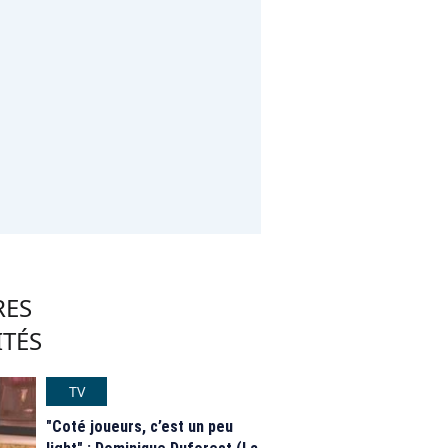
RES
ITÉS
TV
"Coté joueurs, c’est un peu