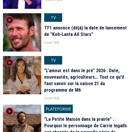
TV
player2
TF1 annonce (déjà) la date de lancement
de "Koh-Lanta All Stars"
4 août 2026
TV
player2
"L'amour est dans le pré" 2026 : Date,
nouveautés, agriculteurs… Tout ce qu'il
faut savoir sur la saison 21 du
programme de M6
2 août 2026
PLATEFORME
player2
"La Petite Maison dans la prairie" :
Pourquoi le personnage de Carrie Ingalls