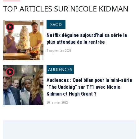
TOP ARTICLES SUR NICOLE KIDMAN
SVOD
player2
Netflix dégaine aujourd'hui sa série la
plus attendue de la rentrée
5 septembre 2024
AUDIENCES
player2
Audiences : Quel bilan pour la mini-série
"The Undoing" sur TF1 avec Nicole
Kidman et Hugh Grant ?
20 janvier 2022