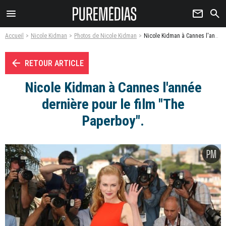
menu
newsletter
search
Accueil
Nicole Kidman
Photos de Nicole Kidman
Nicole Kidman à Cannes l'année dernière pour le film "The Paperboy". - Photo
arrow_left
RETOUR ARTICLE
Nicole Kidman à Cannes l'année
dernière pour le film "The
Paperboy".