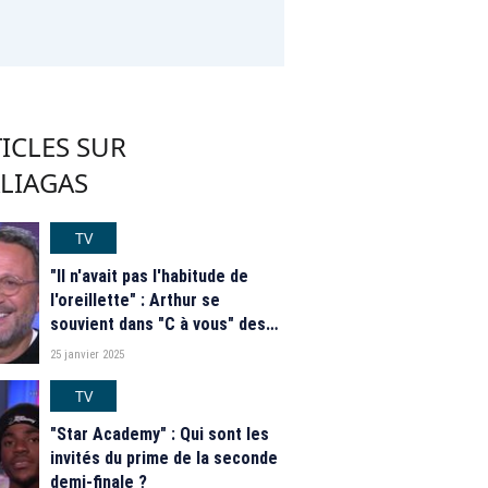
ICLES SUR
ALIAGAS
TV
"Il n'avait pas l'habitude de
l'oreillette" : Arthur se
souvient dans "C à vous" des
débuts laborieux de Nikos
25 janvier 2025
Aliagas à la présentation de la
"Star Academy"
TV
"Star Academy" : Qui sont les
invités du prime de la seconde
demi-finale ?