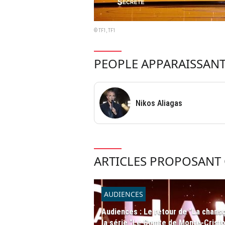
© TF1, TF1
PEOPLE APPARAISSANT
Nikos Aliagas
ARTICLES PROPOSANT 
AUDIENCES
Audiences : Le retour de "La chanson
la série "Le Comte de Monte-Cristo