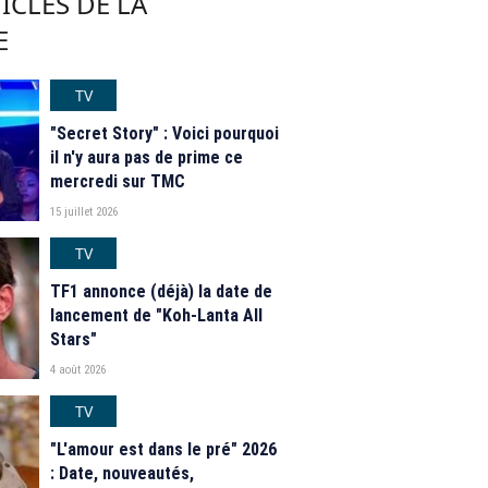
ICLES DE LA
E
TV
"Secret Story" : Voici pourquoi
il n'y aura pas de prime ce
mercredi sur TMC
15 juillet 2026
TV
TF1 annonce (déjà) la date de
lancement de "Koh-Lanta All
Stars"
4 août 2026
TV
"L'amour est dans le pré" 2026
: Date, nouveautés,