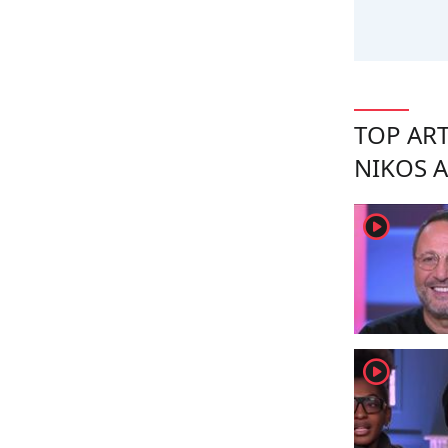
TOP ART
NIKOS 
player2
player2