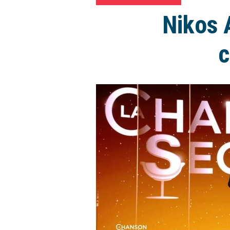
Nikos 
c