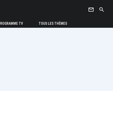
newsletter
search
PROGRAMME TV
TOUS LES THÈMES