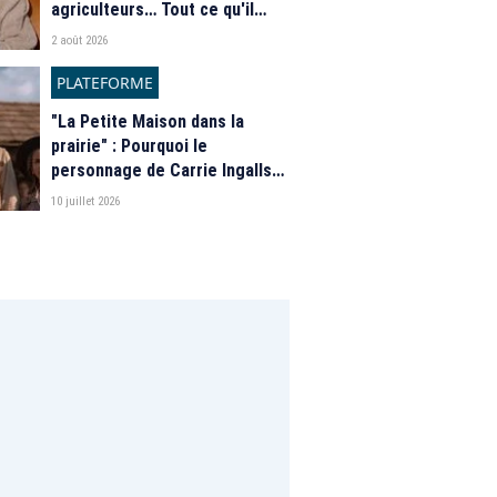
agriculteurs… Tout ce qu'il
faut savoir sur la saison 21 du
2 août 2026
programme de M6
PLATEFORME
"La Petite Maison dans la
prairie" : Pourquoi le
personnage de Carrie Ingalls
est absente de la nouvelle
10 juillet 2026
série de Netflix ?