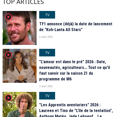
TOP ARTICLES
TV
player2
TF1 annonce (déjà) la date de lancement
de "Koh-Lanta All Stars"
4 août 2026
TV
player2
"L'amour est dans le pré" 2026 : Date,
nouveautés, agriculteurs… Tout ce qu'il
faut savoir sur la saison 21 du
programme de M6
2 août 2026
TV
player2
"Les Apprentis aventuriers" 2026 :
Laureen et Tino de "L'île de la tentation",
Anthony Matéo, Jade Leboeuf... Le