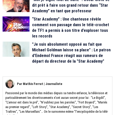
dit prêt à faire son grand retour dans “Star
Academy” en tant que professeur
“Star Academy” : Une chanteuse révèle
comment son passage dans le télé-crochet
de TF1 a permis à son titre d’exploser tous
les records
"Je suis absolument opposé au fait que
Michael Goldman laisse sa place" : Le patron
d'Endemol France réagit aux rumeurs de
départ du directeur de la "Star Academy"
Par
Mathis Ferrut
|
Journaliste
Passionné par le monde des médias depuis sa tendre enfance, la télévision et
particulièrement les divertissements n'ont aucun secret pour lui : "Le Bigdil",
"L'amour est dans le pré", "N'oubliez pas les paroles", "Fort Boyard", "Mariés
au premier regard", "Loft Story", "Star Academy", "Secret Story", "Les
Traîtres", "Les Marseillais"… On le surnomme même "l'encyclopédie de la télé-