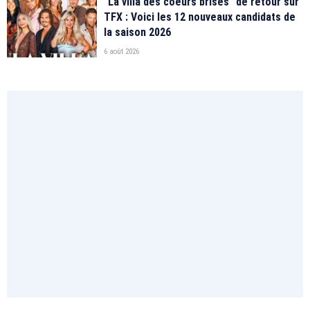
"La villa des coeurs brisés" de retour sur
TFX : Voici les 12 nouveaux candidats de
la saison 2026
6 août 2026