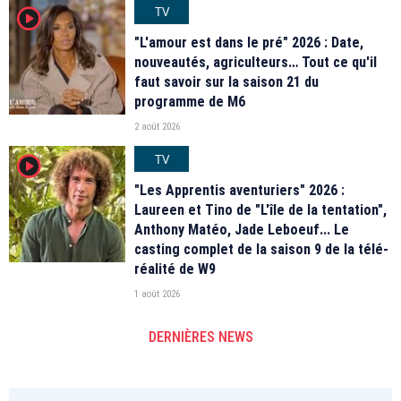
TV
player2
"L'amour est dans le pré" 2026 : Date,
nouveautés, agriculteurs… Tout ce qu'il
faut savoir sur la saison 21 du
programme de M6
2 août 2026
TV
player2
"Les Apprentis aventuriers" 2026 :
Laureen et Tino de "L'île de la tentation",
Anthony Matéo, Jade Leboeuf... Le
casting complet de la saison 9 de la télé-
réalité de W9
1 août 2026
DERNIÈRES NEWS