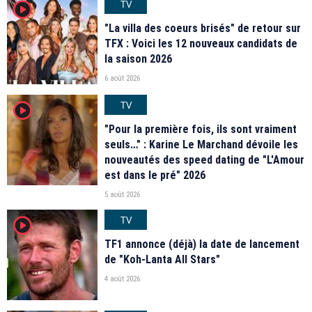
TV
player2
"La villa des coeurs brisés" de retour sur
TFX : Voici les 12 nouveaux candidats de
la saison 2026
6 août 2026
TV
player2
"Pour la première fois, ils sont vraiment
seuls…" : Karine Le Marchand dévoile les
nouveautés des speed dating de "L'Amour
est dans le pré" 2026
5 août 2026
TV
player2
TF1 annonce (déjà) la date de lancement
de "Koh-Lanta All Stars"
4 août 2026