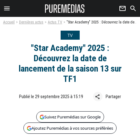
menu
newsletter
search
Accueil
Dernières actus
Actus TV
"Star Academy" 2025 : Découvrez la date de lancement de la saison 13 sur TF1
TV
"Star Academy" 2025 :
Découvrez la date de
lancement de la saison 13 sur
TF1
share
Publié le 29 septembre 2025 à 15:19
Partager
Suivez Puremédias sur Google
Ajoutez Puremédias à vos sources préférées