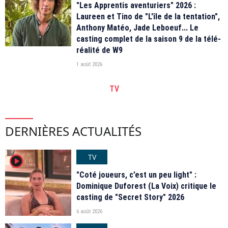
"Les Apprentis aventuriers" 2026 :
Laureen et Tino de "L'île de la tentation",
Anthony Matéo, Jade Leboeuf... Le
casting complet de la saison 9 de la télé-
réalité de W9
1 août 2026
TV
DERNIÈRES ACTUALITÉS
TV
player2
"Coté joueurs, c’est un peu light" :
Dominique Duforest (La Voix) critique le
casting de "Secret Story" 2026
6 août 2026