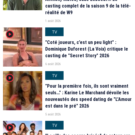
casting complet de la saison 9 de la télé-
réalité de W9
1 août 2026
TV
player2
"Coté joueurs, c’est un peu light" :
Dominique Duforest (La Voix) critique le
casting de "Secret Story" 2026
6 août 2026
TV
player2
"Pour la première fois, ils sont vraiment
seuls…" : Karine Le Marchand dévoile les
nouveautés des speed dating de "L'Amour
est dans le pré" 2026
5 août 2026
TV
player2