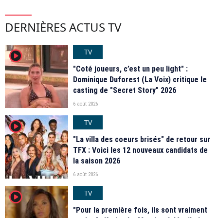
DERNIÈRES ACTUS TV
TV
player2
"Coté joueurs, c’est un peu light" :
Dominique Duforest (La Voix) critique le
casting de "Secret Story" 2026
6 août 2026
TV
player2
"La villa des coeurs brisés" de retour sur
TFX : Voici les 12 nouveaux candidats de
la saison 2026
6 août 2026
TV
player2
"Pour la première fois, ils sont vraiment