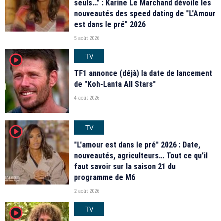
seuls…" : Karine Le Marchand dévoile les
nouveautés des speed dating de "L'Amour
est dans le pré" 2026
5 août 2026
TV
player2
TF1 annonce (déjà) la date de lancement
de "Koh-Lanta All Stars"
4 août 2026
TV
player2
"L'amour est dans le pré" 2026 : Date,
nouveautés, agriculteurs… Tout ce qu'il
faut savoir sur la saison 21 du
programme de M6
2 août 2026
TV
player2