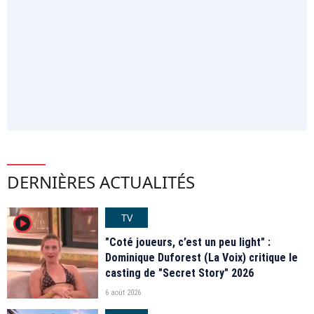
DERNIÈRES ACTUALITÉS
TV
player2
"Coté joueurs, c’est un peu light" :
Dominique Duforest (La Voix) critique le
casting de "Secret Story" 2026
6 août 2026