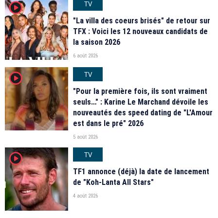
TV
player2
"La villa des coeurs brisés" de retour sur
TFX : Voici les 12 nouveaux candidats de
la saison 2026
6 août 2026
TV
player2
"Pour la première fois, ils sont vraiment
seuls…" : Karine Le Marchand dévoile les
nouveautés des speed dating de "L'Amour
est dans le pré" 2026
5 août 2026
TV
player2
TF1 annonce (déjà) la date de lancement
de "Koh-Lanta All Stars"
4 août 2026