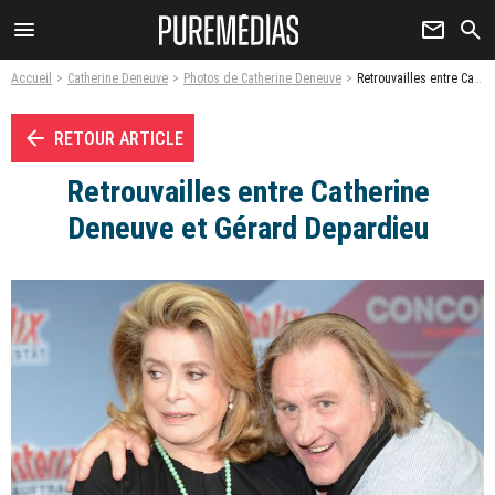
menu
newsletter
search
Accueil
Catherine Deneuve
Photos de Catherine Deneuve
Retrouvailles entre Catherine Deneuve et Gérard Depardieu - Photo
arrow_left
RETOUR ARTICLE
Retrouvailles entre Catherine
Deneuve et Gérard Depardieu