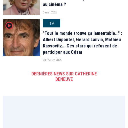
au cinéma ?
3 mai 2026
TV
player2
"Tout le monde trouve ça lamentable..." :
Albert Dupontel, Gérard Lanvin, Mathieu
Kassovitz... Ces stars qui refusent de
participer aux César
28 février 2025
DERNIÈRES NEWS SUR CATHERINE
DENEUVE