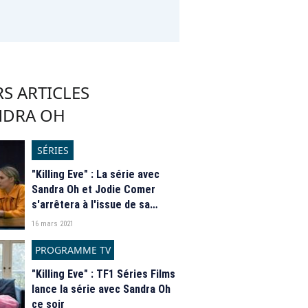
S ARTICLES
NDRA OH
SÉRIES
"Killing Eve" : La série avec
Sandra Oh et Jodie Comer
s'arrêtera à l'issue de sa
saison 4
16 mars 2021
PROGRAMME TV
"Killing Eve" : TF1 Séries Films
lance la série avec Sandra Oh
ce soir