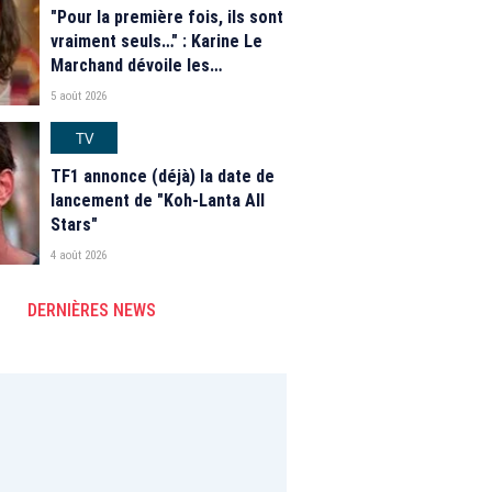
"Pour la première fois, ils sont
vraiment seuls…" : Karine Le
Marchand dévoile les
nouveautés des speed dating
5 août 2026
de "L'Amour est dans le pré"
2026
TV
TF1 annonce (déjà) la date de
lancement de "Koh-Lanta All
Stars"
4 août 2026
DERNIÈRES NEWS