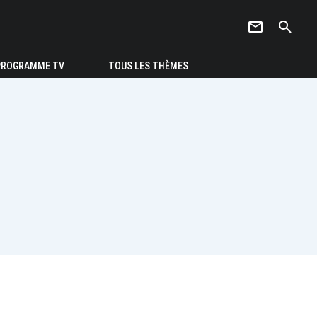
newsletter
search
PROGRAMME TV
TOUS LES THÈMES