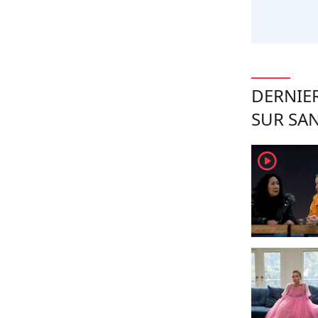
DERNIER
SUR SA
player2