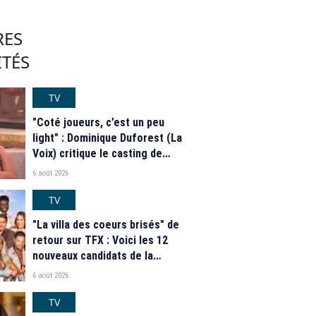
RES
ITÉS
TV
"Coté joueurs, c’est un peu
light" : Dominique Duforest (La
Voix) critique le casting de
"Secret Story" 2026
6 août 2026
TV
"La villa des coeurs brisés" de
retour sur TFX : Voici les 12
nouveaux candidats de la
saison 2026
6 août 2026
TV