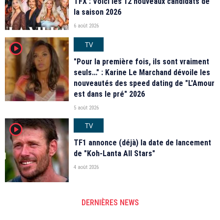
TFX : Voici les 12 nouveaux candidats de
la saison 2026
6 août 2026
TV
player2
"Pour la première fois, ils sont vraiment
seuls…" : Karine Le Marchand dévoile les
nouveautés des speed dating de "L'Amour
est dans le pré" 2026
5 août 2026
TV
player2
TF1 annonce (déjà) la date de lancement
de "Koh-Lanta All Stars"
4 août 2026
DERNIÈRES NEWS