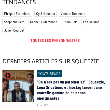
TENDANCES
Philippe Etchebest
Cyril Hanouna
Vincent Dedienne
Stéphane Bern
Karine Le Marchand
Bruno Solo
Léa Salamé
Julien Courbet
TOUTES LES PERSONNALITÉS
DERNIERS ARTICLES SUR SQUEEZIE
YOUTUBEURS
player2
"Ce n'est pas un partenariat" : Squeezie,
Léna Situations et Inoxtag lancent une
nouvelle gamme de boissons
énergisantes
1 juin 2026