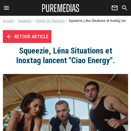
menu
newsletter
search
Accueil
Squeezie
Vidéos de Squeezie
Squeezie, Léna Situations et Inoxtag lancent "Ciao Energy". - Vidéo
arrow_left
RETOUR ARTICLE
Squeezie, Léna Situations et
Inoxtag lancent "Ciao Energy".