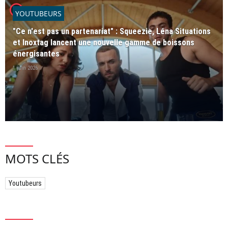
player2
YOUTUBEURS
"Ce n'est pas un partenariat" : Squeezie, Léna Situations
et Inoxtag lancent une nouvelle gamme de boissons
énergisantes
1 juin 2026
MOTS CLÉS
Youtubeurs