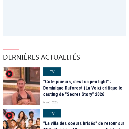
DERNIÈRES ACTUALITÉS
TV
player2
"Coté joueurs, c’est un peu light" :
Dominique Duforest (La Voix) critique le
casting de "Secret Story" 2026
6 août 2026
TV
player2
"La villa des coeurs brisés" de retour sur