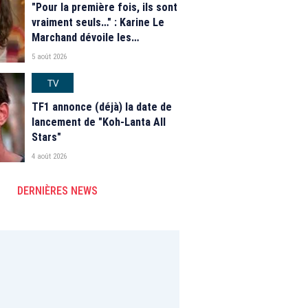
"Pour la première fois, ils sont
vraiment seuls…" : Karine Le
Marchand dévoile les
nouveautés des speed dating
5 août 2026
de "L'Amour est dans le pré"
2026
TV
TF1 annonce (déjà) la date de
lancement de "Koh-Lanta All
Stars"
4 août 2026
DERNIÈRES NEWS