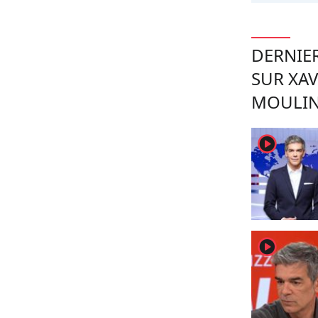
DERNIER
SUR XAV
MOULI
player2
player2