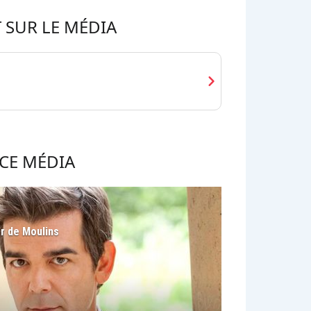
 SUR LE MÉDIA
chevron_right
CE MÉDIA
er de Moulins