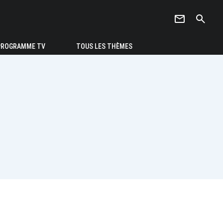
newsletter
search
PROGRAMME TV
TOUS LES THÈMES