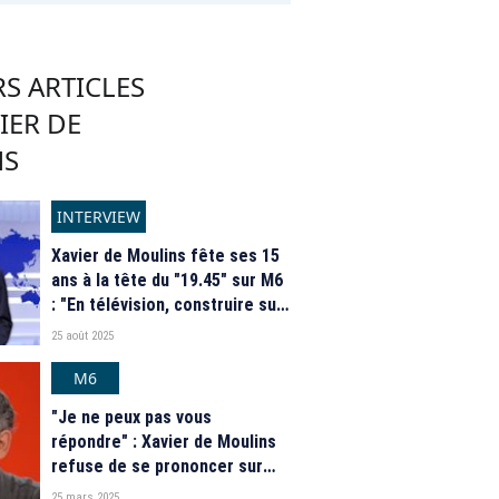
S ARTICLES
IER DE
NS
INTERVIEW
Xavier de Moulins fête ses 15
ans à la tête du "19.45" sur M6
: "En télévision, construire sur
la durée n'est pas donné à tout
25 août 2025
le monde"
M6
"Je ne peux pas vous
répondre" : Xavier de Moulins
refuse de se prononcer sur
l’arrivée de Cyril Hanouna dans
25 mars 2025