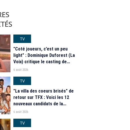
RES
ITÉS
TV
"Coté joueurs, c’est un peu
light" : Dominique Duforest (La
Voix) critique le casting de
"Secret Story" 2026
6 août 2026
TV
"La villa des coeurs brisés" de
retour sur TFX : Voici les 12
nouveaux candidats de la
saison 2026
6 août 2026
TV