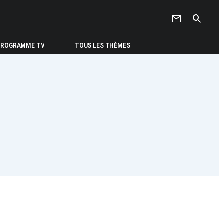
newsletter
search
PROGRAMME TV
TOUS LES THÈMES