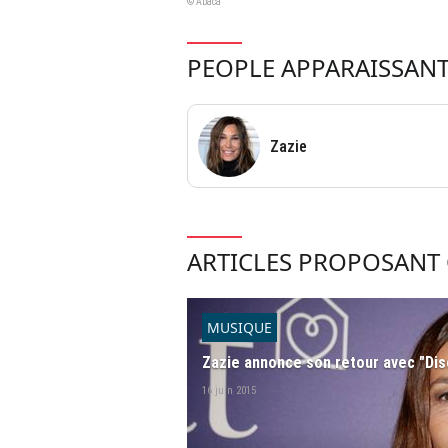
© Abaca
PEOPLE APPARAISSANT
Zazie
ARTICLES PROPOSANT 
MUSIQUE
Zazie annonce son retour avec "Dis
16 juin 2015