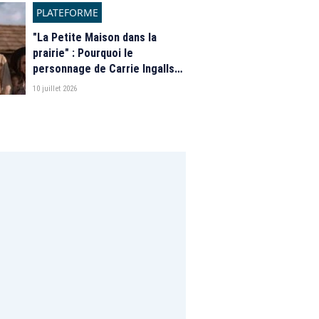
PLATEFORME
"La Petite Maison dans la
prairie" : Pourquoi le
personnage de Carrie Ingalls
est absente de la nouvelle
10 juillet 2026
série de Netflix ?