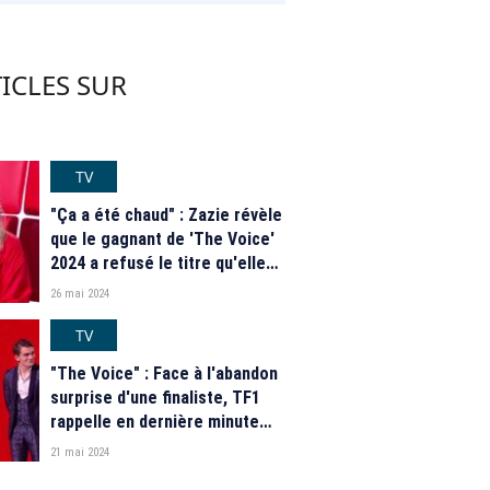
ICLES SUR
TV
"Ça a été chaud" : Zazie révèle
que le gagnant de 'The Voice'
2024 a refusé le titre qu'elle
lui avait composé
26 mai 2024
TV
"The Voice" : Face à l'abandon
surprise d'une finaliste, TF1
rappelle en dernière minute
une candidate éliminée
21 mai 2024