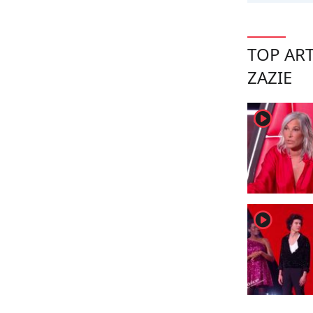
TOP ART
ZAZIE
player2
player2