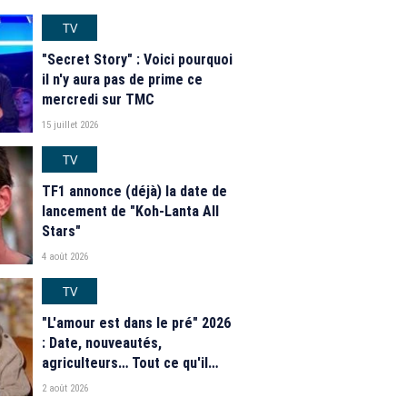
TV
"Secret Story" : Voici pourquoi
il n'y aura pas de prime ce
mercredi sur TMC
15 juillet 2026
TV
TF1 annonce (déjà) la date de
lancement de "Koh-Lanta All
Stars"
4 août 2026
TV
"L'amour est dans le pré" 2026
: Date, nouveautés,
agriculteurs… Tout ce qu'il
faut savoir sur la saison 21 du
2 août 2026
programme de M6