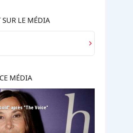
 SUR LE MÉDIA
chevron_right
CE MÉDIA
cold" après "The Voice"