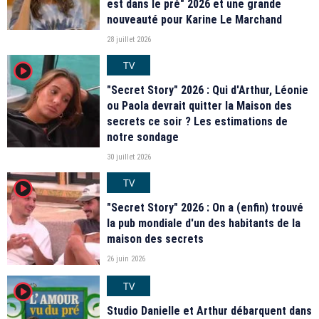
est dans le pré" 2026 et une grande
nouveauté pour Karine Le Marchand
28 juillet 2026
TV
player2
"Secret Story" 2026 : Qui d'Arthur, Léonie
ou Paola devrait quitter la Maison des
secrets ce soir ? Les estimations de
notre sondage
30 juillet 2026
TV
player2
"Secret Story" 2026 : On a (enfin) trouvé
la pub mondiale d'un des habitants de la
maison des secrets
26 juin 2026
TV
player2
Studio Danielle et Arthur débarquent dans