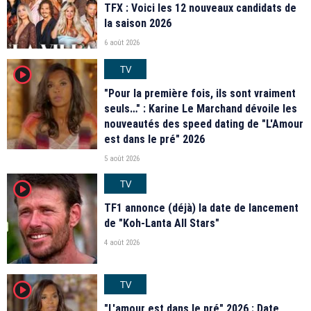
TFX : Voici les 12 nouveaux candidats de
la saison 2026
6 août 2026
TV
player2
"Pour la première fois, ils sont vraiment
seuls…" : Karine Le Marchand dévoile les
nouveautés des speed dating de "L'Amour
est dans le pré" 2026
5 août 2026
TV
player2
TF1 annonce (déjà) la date de lancement
de "Koh-Lanta All Stars"
4 août 2026
TV
player2
"L'amour est dans le pré" 2026 : Date,