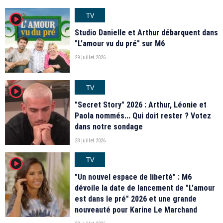
TV
player2
Studio Danielle et Arthur débarquent dans
"L’amour vu du pré" sur M6
29 juillet 2026
TV
player2
"Secret Story" 2026 : Arthur, Léonie et
Paola nommés... Qui doit rester ? Votez
dans notre sondage
28 juillet 2026
TV
player2
"Un nouvel espace de liberté" : M6
dévoile la date de lancement de "L'amour
est dans le pré" 2026 et une grande
nouveauté pour Karine Le Marchand