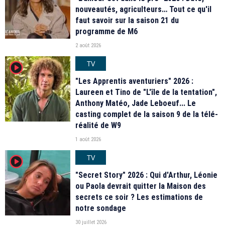
nouveautés, agriculteurs… Tout ce qu'il
faut savoir sur la saison 21 du
programme de M6
2 août 2026
TV
player2
"Les Apprentis aventuriers" 2026 :
Laureen et Tino de "L'île de la tentation",
Anthony Matéo, Jade Leboeuf... Le
casting complet de la saison 9 de la télé-
réalité de W9
1 août 2026
TV
player2
"Secret Story" 2026 : Qui d'Arthur, Léonie
ou Paola devrait quitter la Maison des
secrets ce soir ? Les estimations de
notre sondage
30 juillet 2026