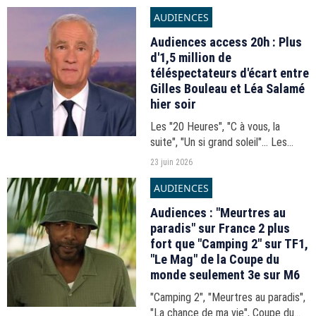
AUDIENCES
Audiences access 20h : Plus
d'1,5 million de
téléspectateurs d'écart entre
Gilles Bouleau et Léa Salamé
hier soir
Les "20 Heures", "C à vous, la
suite", "Un si grand soleil"... Les
audiences du 20h-21h du lundi 22
23 juin 2026
juin 2026.
AUDIENCES
Audiences : "Meurtres au
paradis" sur France 2 plus
fort que "Camping 2" sur TF1,
"Le Mag" de la Coupe du
monde seulement 3e sur M6
"Camping 2", "Meurtres au paradis",
"La chance de ma vie", Coupe du