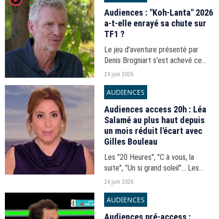
Audiences : "Koh-Lanta" 2026
a-t-elle enrayé sa chute sur
TF1 ?
Le jeu d'aventure présenté par
Denis Brogniart s'est achevé ce
mardi 23 juin sur TF1, avec la
24 juin 2026
victoire de Cynthia. La saison a-t-
AUDIENCES
elle remonté la pente côté
audiences ? Puremédias fait...
Audiences access 20h : Léa
Salamé au plus haut depuis
un mois réduit l'écart avec
Gilles Bouleau
Les "20 Heures", "C à vous, la
suite", "Un si grand soleil"... Les
audiences du 20h-21h du mardi 23
24 juin 2026
juin 2026.
AUDIENCES
Audiences pré-access :