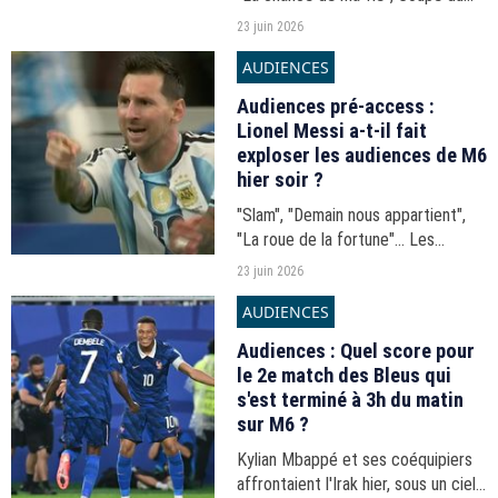
monde de football... Les audiences
23 juin 2026
de la soirée du lundi 22 juin 2026.
AUDIENCES
Audiences pré-access :
Lionel Messi a-t-il fait
exploser les audiences de M6
hier soir ?
"Slam", "Demain nous appartient",
"La roue de la fortune"... Les
audiences du 17h-20h du lundi 22
23 juin 2026
juin 2026.
AUDIENCES
Audiences : Quel score pour
le 2e match des Bleus qui
s'est terminé à 3h du matin
sur M6 ?
Kylian Mbappé et ses coéquipiers
affrontaient l'Irak hier, sous un ciel