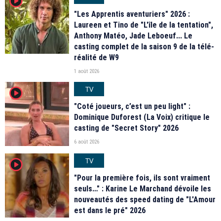
player2
"Les Apprentis aventuriers" 2026 :
Laureen et Tino de "L'île de la tentation",
Anthony Matéo, Jade Leboeuf... Le
casting complet de la saison 9 de la télé-
réalité de W9
1 août 2026
TV
player2
"Coté joueurs, c’est un peu light" :
Dominique Duforest (La Voix) critique le
casting de "Secret Story" 2026
6 août 2026
TV
player2
"Pour la première fois, ils sont vraiment
seuls…" : Karine Le Marchand dévoile les
nouveautés des speed dating de "L'Amour
est dans le pré" 2026