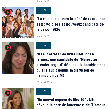
5 août 2026
TV
player2
"La villa des coeurs brisés" de retour sur
TFX : Voici les 12 nouveaux candidats de
la saison 2026
6 août 2026
TV
player2
"Il faut arrêter de m'insulter !" : En
larmes, une candidate de "Mariés au
premier regard" dénonce le harcèlement
qu'elle subit depuis la diffusion de
l'émission de M6
26 juillet 2026
TV
player2
"Un nouvel espace de liberté" : M6
dévoile la date de lancement de "L'amour