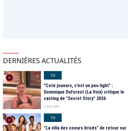
DERNIÈRES ACTUALITÉS
TV
player2
"Coté joueurs, c’est un peu light" :
Dominique Duforest (La Voix) critique le
casting de "Secret Story" 2026
6 août 2026
TV
player2
"La villa des coeurs brisés" de retour sur