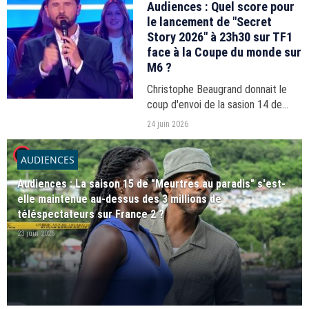
Audiences : Quel score pour
le lancement de "Secret
Story 2026" à 23h30 sur TF1
face à la Coupe du monde sur
M6 ?
Christophe Beaugrand donnait le
coup d'envoi de la sasion 14 de
"Secret Story" ce mardi 23 juin à
24 juin 2026
23h30 sur TF1.
player2
AUDIENCES
Audiences : La saison 15 de "Meurtres au paradis" s'est-
elle maintenue au-dessus des 3 millions de
téléspectateurs sur France 2 ?
23 juin 2026