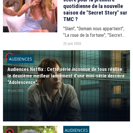
quotidienne de la nouvelle
saison de "Secret Story" sur
TMC ?
"Slam", "Demain nous appartient",
"La roue de la fortune", "Secret
Story"... Les audiences du 17h-20h
25 juin 2026
du mercredi 24 juin 2026.
player2
AUDIENCES
Audiences Netflix : Cette série inconnue de tous réalise
le deuxième meilleur lancement d’une mini-série derrière
"Adolescence"
24 juin 2026
AUDIENCES
player2