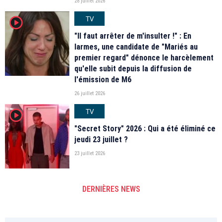
28 juillet 2026
TV
player2
"Il faut arrêter de m'insulter !" : En
larmes, une candidate de "Mariés au
premier regard" dénonce le harcèlement
qu'elle subit depuis la diffusion de
l'émission de M6
26 juillet 2026
TV
player2
"Secret Story" 2026 : Qui a été éliminé ce
jeudi 23 juillet ?
23 juillet 2026
DERNIÈRES NEWS