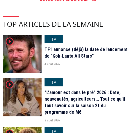
TOP ARTICLES DE LA SEMAINE
TV
player2
TF1 annonce (déjà) la date de lancement
de "Koh-Lanta All Stars"
4 août 2026
TV
player2
"L'amour est dans le pré" 2026 : Date,
nouveautés, agriculteurs… Tout ce qu'il
faut savoir sur la saison 21 du
programme de M6
2 août 2026
TV