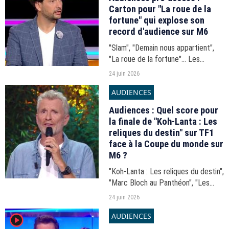
Carton pour "La roue de la
fortune" qui explose son
record d'audience sur M6
"Slam", "Demain nous appartient",
"La roue de la fortune"... Les
audiences du 17h-20h du mardi 23
24 juin 2026
juin 2026.
AUDIENCES
Audiences : Quel score pour
la finale de "Koh-Lanta : Les
reliques du destin" sur TF1
face à la Coupe du monde sur
M6 ?
"Koh-Lanta : Les reliques du destin",
"Marc Bloch au Panthéon", "Les
bois assassins", Coupe du monde
24 juin 2026
de football... Les audiences de la
AUDIENCES
player2
soirée du mardi 23 juin 2026.