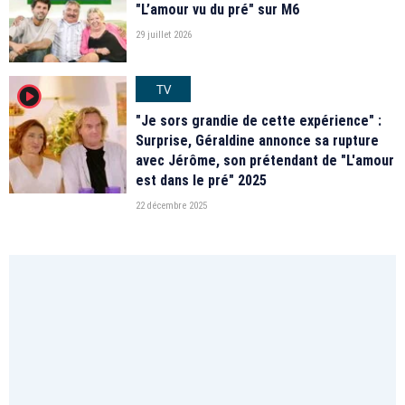
"L’amour vu du pré" sur M6
29 juillet 2026
TV
player2
"Je sors grandie de cette expérience" :
Surprise, Géraldine annonce sa rupture
avec Jérôme, son prétendant de "L'amour
est dans le pré" 2025
22 décembre 2025