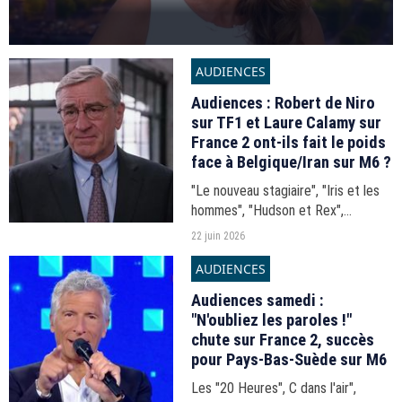
AUDIENCES
Audiences : Robert de Niro
sur TF1 et Laure Calamy sur
France 2 ont-ils fait le poids
face à Belgique/Iran sur M6 ?
"Le nouveau stagiaire", "Iris et les
hommes", "Hudson et Rex",
Belgique/Iran... Les audiences de la
22 juin 2026
soirée du dimanche 21 juin 2026.
AUDIENCES
Audiences samedi :
"N'oubliez les paroles !"
chute sur France 2, succès
pour Pays-Bas-Suède sur M6
Les "20 Heures", C dans l'air",