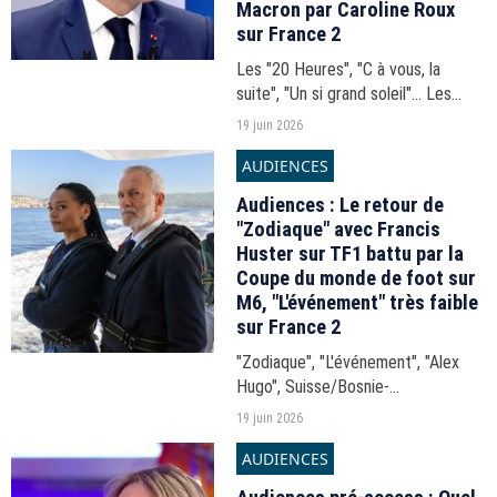
Macron par Caroline Roux
sur France 2
Les "20 Heures", "C à vous, la
suite", "Un si grand soleil"... Les
audiences du 20h-21h du jeudi 18
19 juin 2026
juin 2026.
AUDIENCES
Audiences : Le retour de
"Zodiaque" avec Francis
Huster sur TF1 battu par la
Coupe du monde de foot sur
M6, "L'événement" très faible
sur France 2
"Zodiaque", "L'événement", "Alex
Hugo", Suisse/Bosnie-
Herzégovine... Les audiences de la
19 juin 2026
soirée du jeudi 18 juin 2026.
AUDIENCES