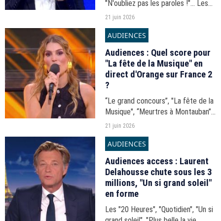
"N'oubliez pas les paroles !"... Les
audiences de la journée du samedi
21 juin 2026
20 juin 2026.
AUDIENCES
Audiences : Quel score pour
"La fête de la Musique" en
direct d'Orange sur France 2
?
“Le grand concours”, "La fête de la
Musique", “Meurtres à Montauban”,
“Allemagne-Côté d'Ivoire”... Les
21 juin 2026
audiences de la soirée du samedi
AUDIENCES
20 juin 2026.
Audiences access : Laurent
Delahousse chute sous les 3
millions, "Un si grand soleil"
en forme
Les "20 Heures", "Quotidien", "Un si
grand soleil", "Plus belle la vie,