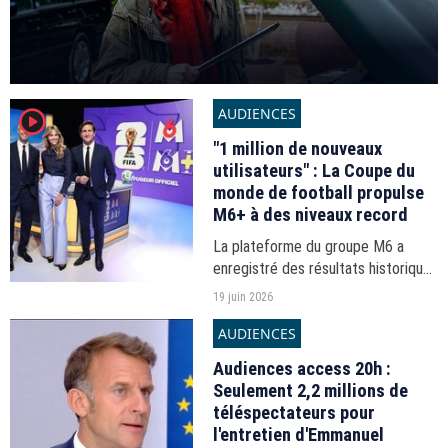
AUDIENCES
player2
"1 million de nouveaux
utilisateurs" : La Coupe du
monde de football propulse
M6+ à des niveaux record
La plateforme du groupe M6 a
enregistré des résultats historiques
depuis le début de la Coupe du
19 juin 2026
monde de football le 11 juin dernier.
AUDIENCES
Audiences access 20h :
Seulement 2,2 millions de
téléspectateurs pour
l'entretien d'Emmanuel