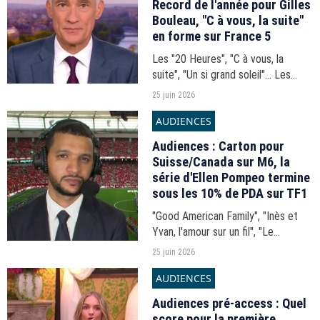
Record de l'année pour Gilles
Bouleau, "C à vous, la suite"
en forme sur France 5
Les "20 Heures", "C à vous, la
suite", "Un si grand soleil"... Les
audiences du 20h-21h du mercredi
25 juin 2026
24 juin 2026.
AUDIENCES
Audiences : Carton pour
Suisse/Canada sur M6, la
série d'Ellen Pompeo termine
sous les 10% de PDA sur TF1
"Good American Family", "Inès et
Yvan, l'amour sur un fil", "Le
camping, un siècle de bonheur
25 juin 2026
français", Suisse/Canada... Les
AUDIENCES
audiences de la soirée du mercredi
24 juin 2026.
Audiences pré-access : Quel
score pour la première