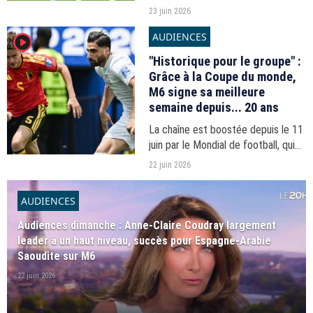
très orageux qui a fait terminer la
23 juin 2026
rencontre à près de 3h du matin.
AUDIENCES
player2
Combien de supporters étaient au
rendez-vous...
"Historique pour le groupe" :
Grâce à la Coupe du monde,
M6 signe sa meilleure
semaine depuis... 20 ans
La chaîne est boostée depuis le 11
juin par le Mondial de football, qui
lui offre des audiences records.
22 juin 2026
AUDIENCES
Audiences dimanche : Anne-Claire Coudray largement
leader à un haut niveau, succès pour Espagne-Arabie
Saoudite sur M6
22 juin 2026