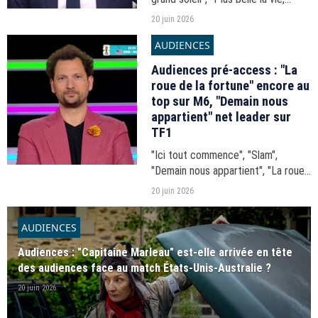
encore plus belle"... Les audiences
20 juin 2026
du 20h-21h du vendredi 19 juin
AUDIENCES
2026.
Audiences pré-access : "La
roue de la fortune" encore au
top sur M6, "Demain nous
appartient" net leader sur
TF1
"Ici tout commence", "Slam",
"Demain nous appartient", "La roue
de la fortune"... Les audiences du
20 juin 2026
17h-20h du vendredi 19 juin 2026.
AUDIENCES
Audiences : "Capitaine Marleau" est-elle arrivée en tête
des audiences face au match États-Unis-Australie ?
20 juin 2026