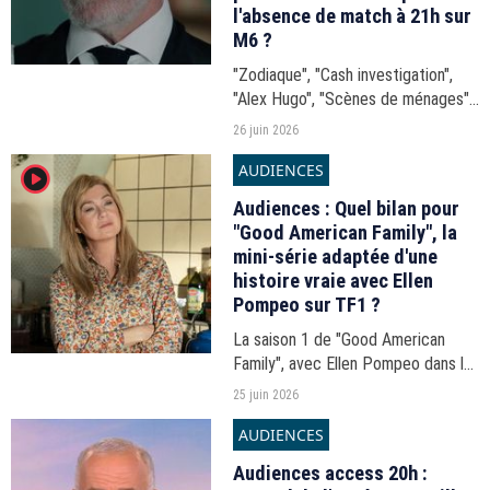
l'absence de match à 21h sur
M6 ?
"Zodiaque", "Cash investigation",
"Alex Hugo", "Scènes de ménages"...
Les audiences de la soirée du jeudi
26 juin 2026
25 juin 2026.
AUDIENCES
player2
Audiences : Quel bilan pour
"Good American Family", la
mini-série adaptée d'une
histoire vraie avec Ellen
Pompeo sur TF1 ?
La saison 1 de "Good American
Family", avec Ellen Pompeo dans le
rôle principal, a pris fin ce mercredi
25 juin 2026
24 juin 2026 sur TF1. Découvrez le
AUDIENCES
bilan d'audiences.
Audiences access 20h :