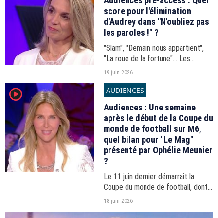
Audiences pré-access : Quel
score pour l'élimination
d'Audrey dans "N'oubliez pas
les paroles !" ?
"Slam", "Demain nous appartient",
"La roue de la fortune"... Les
audiences du 17h-20h du jeudi 18
19 juin 2026
juin 2026.
AUDIENCES
player2
Audiences : Une semaine
après le début de la Coupe du
monde de football sur M6,
quel bilan pour "Le Mag"
présenté par Ophélie Meunier
?
Le 11 juin dernier démarrait la
Coupe du monde de football, dont
M6 a raflé les droits TV avec BeIN
18 juin 2026
Sports. Chaque soir, Ophélie