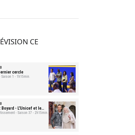
LÉVISION CE
0
ernier cercle
- Saison 1 - 1h15min.
0
t Boyard
- L'Unicef et le
uge
rtissement - Saison 37 - 2h15min.