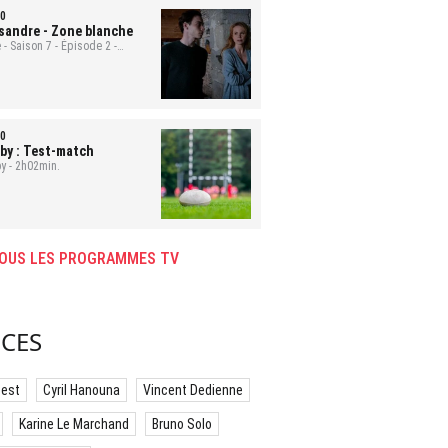
0
sandre
- Zone blanche
 - Saison 7 - Épisode 2 -
min.
0
by : Test-match
y - 2h02min.
OUS LES PROGRAMMES TV
CES
best
Cyril Hanouna
Vincent Dedienne
Karine Le Marchand
Bruno Solo