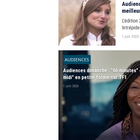
Audienc
meilleu
L'édition
Intrépide
s'est ter
1 juin 2026
AUDIENCES
Audiences dimanche : "66 minutes" 
midi" en petite forme sur TF1
1 juin 2026