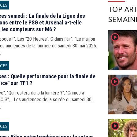
CES
TOP ART
es samedi : La finale de la Ligue des
SEMAIN
ns entre le PSG et Arsenal a-t-elle
 les compteurs sur M6 ?
player2
poque !", Les "20 Heures", C dans l'air", "Le maillon
 Les audiences de la journée du samedi 30 mai 2026.
6
CES
es : Quelle performance pour la finale de
player2
ice" sur TF1 ?
re ?", "Crimes à
NCIS",... Les audiences de la soirée du samedi 30
.
6
player2
CES
es : Bilan catastrophique pour le retour