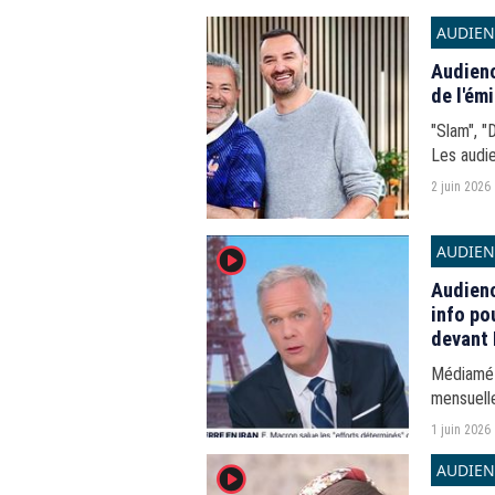
AUDIEN
Audienc
de l'ém
"Slam", "
Les audie
2 juin 2026
AUDIEN
player2
Audienc
info po
devant 
Médiamétr
mensuelle
au 31 ma
1 juin 2026
AUDIEN
player2