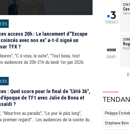
21h1
Cas
Série
1h35
France 3
CES
es access 20h : Le lancement d'"Excape
: coincés avec nos ex" a-t-il signé un
21h0
Rug
sur TFX ?
Rugb
eures", "C à vous, la suite", "Tout beau, tout
Canal+
Les audiences du 20h-21h du lundi 1er juin 2026.
T
CES
s : Quel score pour le final de "L'été 36",
TENDAN
 d'époque de TF1 avec Julie de Bona et
ssaïdi ?
", "Meurtres au paradis", "Le jour le plus long",
Philippe Etche
u premier regard"... Les audiences de la soirée du
Stéphane Bern
juin 2026.