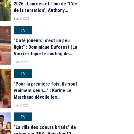
2026 : Laureen et Tino de "L'île
de la tentation", Anthony
Matéo, Jade Leboeuf... Le
1 août 2026
casting complet de la saison 9
de la télé-réalité de W9
TV
"Coté joueurs, c’est un peu
light" : Dominique Duforest (La
Voix) critique le casting de
"Secret Story" 2026
6 août 2026
TV
"Pour la première fois, ils sont
vraiment seuls…" : Karine Le
Marchand dévoile les
nouveautés des speed dating
5 août 2026
de "L'Amour est dans le pré"
2026
TV
"La villa des coeurs brisés" de
retour sur TFX : Voici les 12