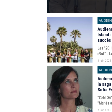
AUDIEN
Audienc
Island 
succès 
Les "20 H
n9uf"... 
2 juin 2026
AUDIEN
Audience
la saga
Sofia E
"L'été 36
"Mariés a
lundi 1er 
2 juin 2026