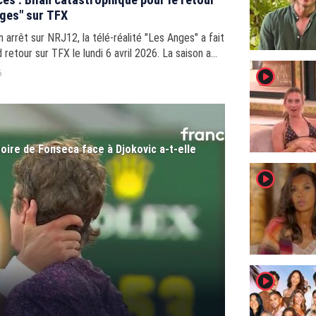
ges" sur TFX
 arrêt sur NRJ12, la télé-réalité "Les Anges" a fait
 retour sur TFX le lundi 6 avril 2026. La saison a
ce vendredi 30 mai après près de 2 mois
player2
6
....
toire de Fonseca face à Djokovic a-t-elle
player2
player2