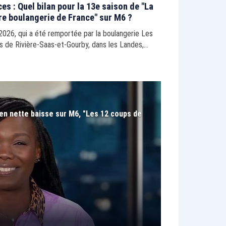
es : Quel bilan pour la 13e saison de "La
re boulangerie de France" sur M6 ?
 2026, qui a été remportée par la boulangerie Les
s de Rivière-Saas-et-Gourby, dans les Landes,
minée vendredi 29 mai.
en nette baisse sur M6, "Les 12 coups de