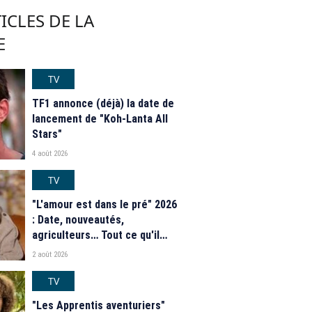
ICLES DE LA
E
TV
TF1 annonce (déjà) la date de
lancement de "Koh-Lanta All
Stars"
4 août 2026
TV
"L'amour est dans le pré" 2026
: Date, nouveautés,
agriculteurs… Tout ce qu'il
faut savoir sur la saison 21 du
2 août 2026
programme de M6
TV
"Les Apprentis aventuriers"