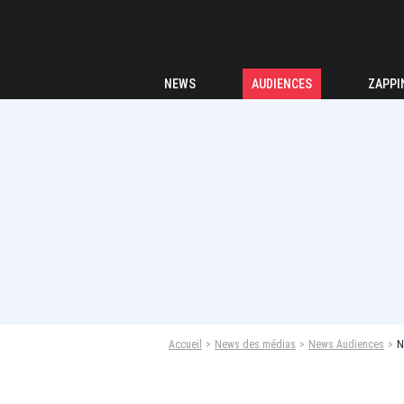
NEWS
AUDIENCES
ZAPPI
Accueil
News des médias
News Audiences
N