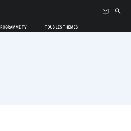
newsletter
search
PROGRAMME TV
TOUS LES THÈMES