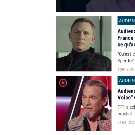
AUDIEN
Audienc
France 2
ce qu'o
"Qu'est-c
Spectre",
audience
1 juin 2026
AUDIEN
player2
Audienc
Voice" 
TF1 a ac
crochet. 
anniversa
31 mai 202