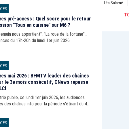
Léa Salamé
CES
TO
es pré-access : Quel score pour le retour
ission "Tous en cuisine" sur M6 ?
Demain nous appartient", "La roue de la fortune"...
nces du 17h-20h du lundi 1er juin 2026.
CES
es mai 2026 : BFMTV leader des chaînes
ur le 3e mois consécutif, CNews repasse
LCI
ie publie, ce lundi 1er juin 2026, les audiences
s des chaînes info pour la période s'étirant du 4
i 2026.
CES