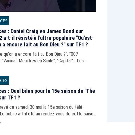
CES
es : Daniel Craig en James Bond sur
 a-t-il résisté à l'ultra-populaire "Qu'est-
n a encore fait au Bon Dieu ?" sur TF1 ?
e qu'on a encore fait au Bon Dieu ?", "007
 "Vanina : Meurtres en Sicile", "Capital"... Les
s de la soirée du dimanche 31 mai 2026.
CES
es : Quel bilan pour la 15e saison de "The
sur TF1 ?
hevé ce samedi 30 mai la 15e saison du télé-
Le public a-t-il été au rendez-vous de cette saison
ire ?
6