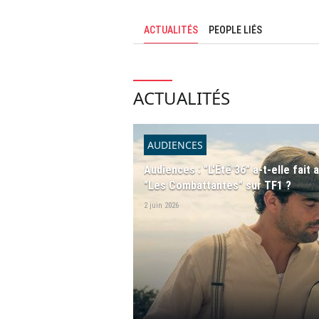
ACTUALITÉS
PEOPLE LIÉS
ACTUALITÉS
AUDIENCES
Audiences : "L'Été 36" a-t-elle fait 
"Les Combattantes" sur TF1 ?
2 juin 2026