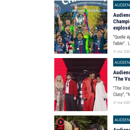
AUDIEN
Audienc
Champio
explosé
"Quelle é
faible"..
31 mai 202
AUDIEN
Audienc
"The Vo
"The Voice", "Qui restera dans la lumiè
Cluny", "
mai 2026
31 mai 202
AUDIEN
player2
Audienc