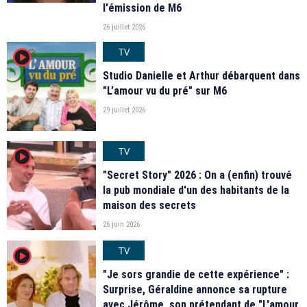
l'émission de M6
26 juillet 2026
TV
player2
Studio Danielle et Arthur débarquent dans
"L’amour vu du pré" sur M6
29 juillet 2026
TV
player2
"Secret Story" 2026 : On a (enfin) trouvé
la pub mondiale d'un des habitants de la
maison des secrets
26 juin 2026
TV
player2
"Je sors grandie de cette expérience" :
Surprise, Géraldine annonce sa rupture
avec Jérôme, son prétendant de "L'amour