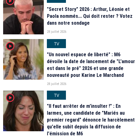
player2
"Secret Story" 2026 : Arthur, Léonie et
Paola nommés... Qui doit rester ? Votez
dans notre sondage
28 juillet 2026
TV
player2
"Un nouvel espace de liberté" : M6
dévoile la date de lancement de "L'amour
est dans le pré" 2026 et une grande
nouveauté pour Karine Le Marchand
28 juillet 2026
TV
player2
"Il faut arrêter de m'insulter !" : En
larmes, une candidate de "Mariés au
premier regard" dénonce le harcèlement
qu'elle subit depuis la diffusion de
l'émission de M6