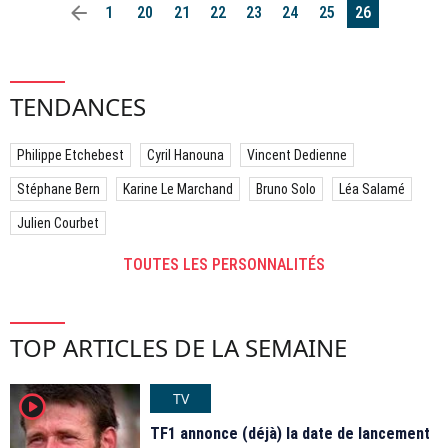
arrow_left
1
20
21
22
23
24
25
26
TENDANCES
Philippe Etchebest
Cyril Hanouna
Vincent Dedienne
Stéphane Bern
Karine Le Marchand
Bruno Solo
Léa Salamé
Julien Courbet
TOUTES LES PERSONNALITÉS
TOP ARTICLES DE LA SEMAINE
TV
player2
TF1 annonce (déjà) la date de lancement