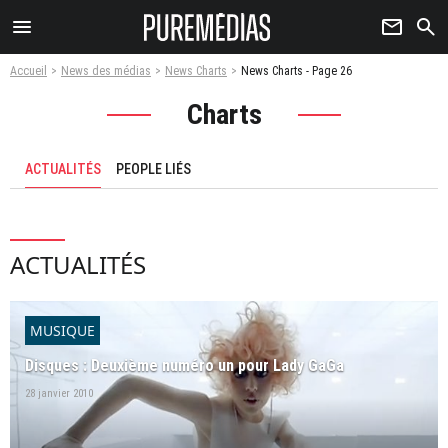
menu
newsletter
search
Accueil
News des médias
News Charts
News Charts - Page 26
Charts
ACTUALITÉS
PEOPLE LIÉS
ACTUALITÉS
MUSIQUE
Disques : Deuxième numéro un pour Lady GaGa
28 janvier 2010