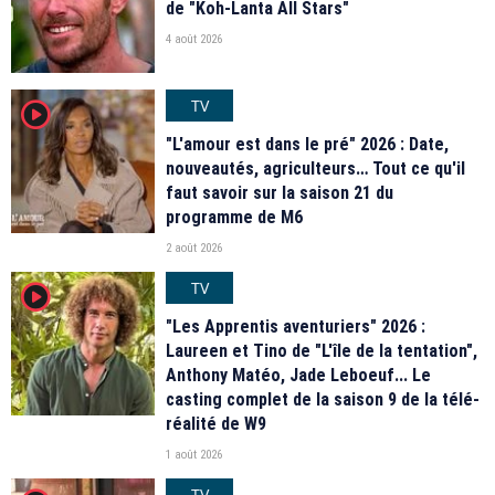
de "Koh-Lanta All Stars"
4 août 2026
TV
player2
"L'amour est dans le pré" 2026 : Date,
nouveautés, agriculteurs… Tout ce qu'il
faut savoir sur la saison 21 du
programme de M6
2 août 2026
TV
player2
"Les Apprentis aventuriers" 2026 :
Laureen et Tino de "L'île de la tentation",
Anthony Matéo, Jade Leboeuf... Le
casting complet de la saison 9 de la télé-
réalité de W9
1 août 2026
TV