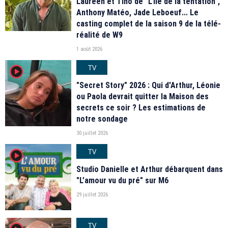
Laureen et Tino de "L'île de la tentation",
Anthony Matéo, Jade Leboeuf... Le
casting complet de la saison 9 de la télé-
réalité de W9
1 août 2026
TV
player2
"Secret Story" 2026 : Qui d'Arthur, Léonie
ou Paola devrait quitter la Maison des
secrets ce soir ? Les estimations de
notre sondage
30 juillet 2026
TV
player2
Studio Danielle et Arthur débarquent dans
"L’amour vu du pré" sur M6
29 juillet 2026
TV