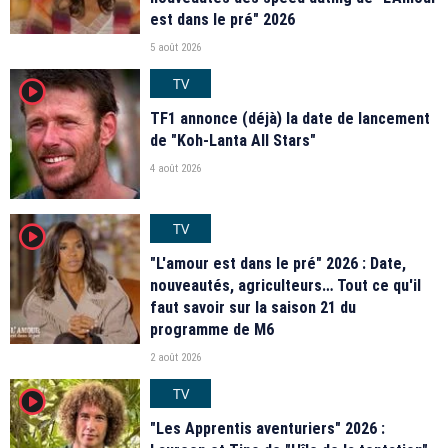
est dans le pré" 2026
5 août 2026
TV
player2
TF1 annonce (déjà) la date de lancement
de "Koh-Lanta All Stars"
4 août 2026
TV
player2
"L'amour est dans le pré" 2026 : Date,
nouveautés, agriculteurs… Tout ce qu'il
faut savoir sur la saison 21 du
programme de M6
2 août 2026
TV
player2
"Les Apprentis aventuriers" 2026 :