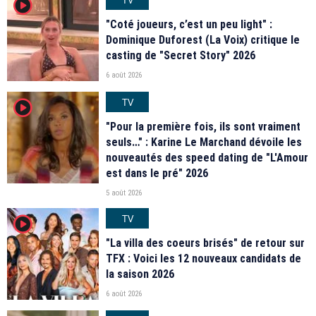
player2
"Coté joueurs, c’est un peu light" :
Dominique Duforest (La Voix) critique le
casting de "Secret Story" 2026
6 août 2026
TV
player2
"Pour la première fois, ils sont vraiment
seuls…" : Karine Le Marchand dévoile les
nouveautés des speed dating de "L'Amour
est dans le pré" 2026
5 août 2026
TV
player2
"La villa des coeurs brisés" de retour sur
TFX : Voici les 12 nouveaux candidats de
la saison 2026
6 août 2026