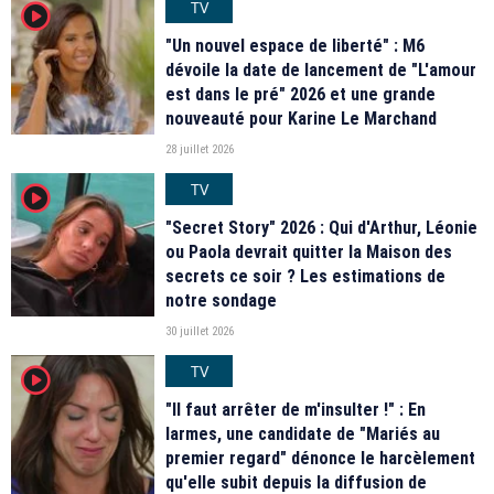
TV
player2
"Un nouvel espace de liberté" : M6
dévoile la date de lancement de "L'amour
est dans le pré" 2026 et une grande
nouveauté pour Karine Le Marchand
28 juillet 2026
TV
player2
"Secret Story" 2026 : Qui d'Arthur, Léonie
ou Paola devrait quitter la Maison des
secrets ce soir ? Les estimations de
notre sondage
30 juillet 2026
TV
player2
"Il faut arrêter de m'insulter !" : En
larmes, une candidate de "Mariés au
premier regard" dénonce le harcèlement
qu'elle subit depuis la diffusion de