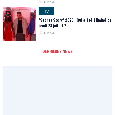
26 juillet 2026
TV
player2
"Secret Story" 2026 : Qui a été éliminé ce
jeudi 23 juillet ?
23 juillet 2026
DERNIÈRES NEWS