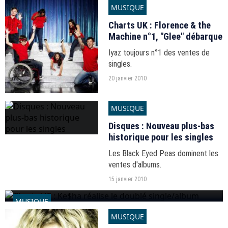
MUSIQUE
Charts UK : Florence & the
Machine n°1, "Glee" débarque
Iyaz toujours n°1 des ventes de
singles.
20 janvier 2010
MUSIQUE
Disques : Nouveau plus-bas
historique pour les singles
Les Black Eyed Peas dominent les
ventes d'albums.
15 janvier 2010
MUSIQUE
MUSIQUE
Charts US : Ke$ha réalise le doublé single/album