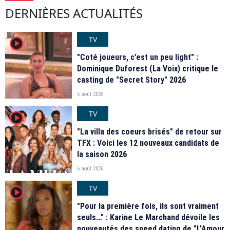
DERNIÈRES ACTUALITÉS
TV
player2
"Coté joueurs, c’est un peu light" :
Dominique Duforest (La Voix) critique le
casting de "Secret Story" 2026
6 août 2026
TV
player2
"La villa des coeurs brisés" de retour sur
TFX : Voici les 12 nouveaux candidats de
la saison 2026
6 août 2026
TV
player2
"Pour la première fois, ils sont vraiment
seuls…" : Karine Le Marchand dévoile les
nouveautés des speed dating de "L'Amour