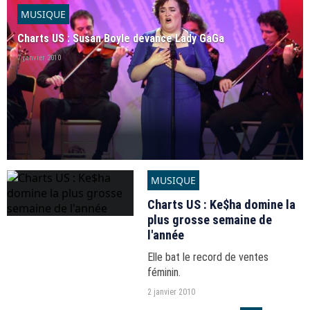
MUSIQUE
Charts US : Susan Boyle devance Lady GaGa
7 janvier 2010
MUSIQUE
Charts US : Ke$ha domine la
plus grosse semaine de
l'année
Elle bat le record de ventes
féminin.
2 janvier 2010