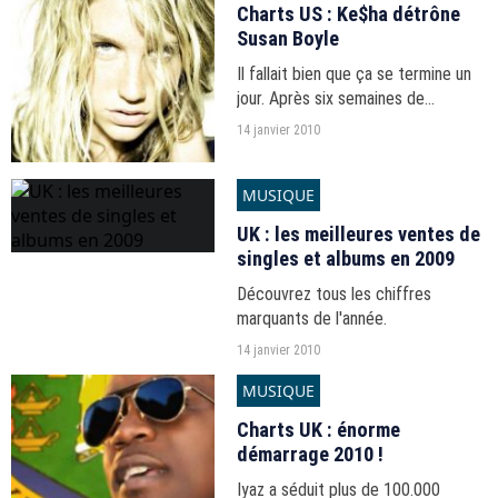
Charts US : Ke$ha détrône
15 janvier 2010
Susan Boyle
Il fallait bien que ça se termine un
jour. Après six semaines de
domination sans faille, Susan Boyle
14 janvier 2010
chute de la pole position du
Billboard 200, classement des
MUSIQUE
meilleures ventes d'albums...
UK : les meilleures ventes de
singles et albums en 2009
Découvrez tous les chiffres
marquants de l'année.
14 janvier 2010
MUSIQUE
Charts UK : énorme
démarrage 2010 !
Iyaz a séduit plus de 100.000