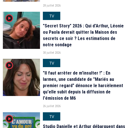
28 juillet 2026
TV
player2
"Secret Story" 2026 : Qui d'Arthur, Léonie
ou Paola devrait quitter la Maison des
secrets ce soir ? Les estimations de
notre sondage
30 juillet 2026
TV
player2
"Il faut arrêter de m'insulter !" : En
larmes, une candidate de "Mariés au
premier regard" dénonce le harcèlement
qu'elle subit depuis la diffusion de
l'émission de M6
26 juillet 2026
TV
player2
Studio Danielle et Arthur débarquent dans