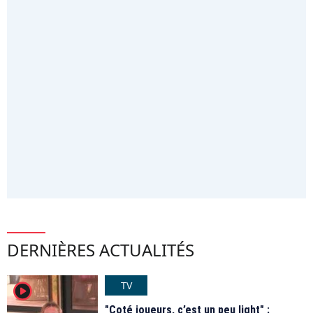
DERNIÈRES ACTUALITÉS
TV
player2
"Coté joueurs, c’est un peu light" :