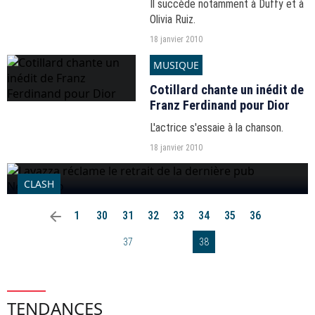
Il succède notamment à Duffy et à
Olivia Ruiz.
18 janvier 2010
MUSIQUE
Cotillard chante un inédit de
Franz Ferdinand pour Dior
L'actrice s'essaie à la chanson.
18 janvier 2010
CLASH
Lavazza réclame le retrait de la dernière pub Nespresso
arrow_left
1
30
31
32
33
34
35
36
4 janvier 2010
37
38
TENDANCES