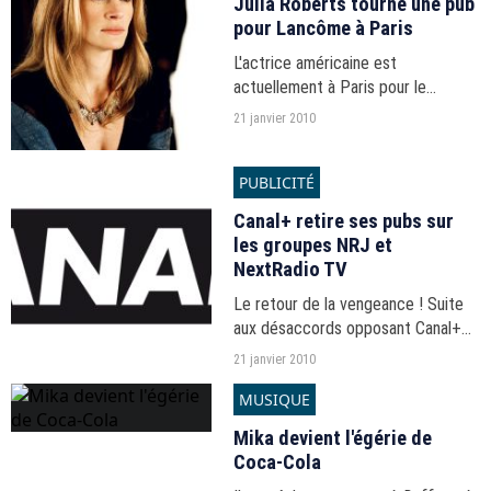
Julia Roberts tourne une pub
pour Lancôme à Paris
L'actrice américaine est
actuellement à Paris pour le
tournage d'une publicité.
21 janvier 2010
PUBLICITÉ
Canal+ retire ses pubs sur
les groupes NRJ et
NextRadio TV
Le retour de la vengeance ! Suite
aux désaccords opposant Canal+
aux groupes NRJ et NextRadioTV,
21 janvier 2010
la chaîne a décidé de suspendre
MUSIQUE
tous ses investissements
publicitaires sur les antennes...
Mika devient l'égérie de
Coca-Cola