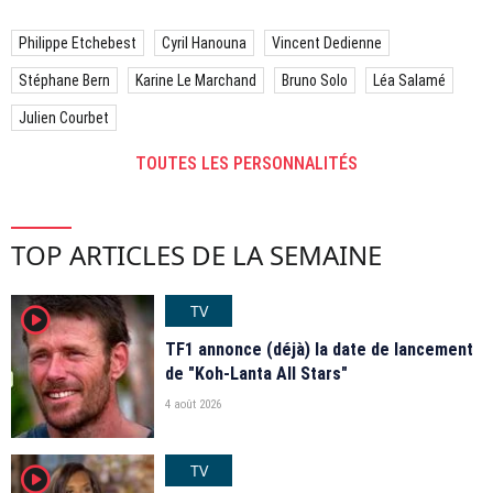
Philippe Etchebest
Cyril Hanouna
Vincent Dedienne
Stéphane Bern
Karine Le Marchand
Bruno Solo
Léa Salamé
Julien Courbet
TOUTES LES PERSONNALITÉS
TOP ARTICLES DE LA SEMAINE
TV
player2
TF1 annonce (déjà) la date de lancement
de "Koh-Lanta All Stars"
4 août 2026
TV
player2