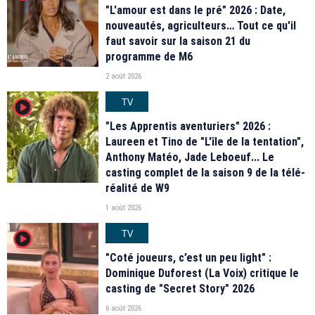
"L'amour est dans le pré" 2026 : Date,
nouveautés, agriculteurs… Tout ce qu'il
faut savoir sur la saison 21 du
programme de M6
2 août 2026
TV
player2
"Les Apprentis aventuriers" 2026 :
Laureen et Tino de "L'île de la tentation",
Anthony Matéo, Jade Leboeuf... Le
casting complet de la saison 9 de la télé-
réalité de W9
1 août 2026
TV
player2
"Coté joueurs, c’est un peu light" :
Dominique Duforest (La Voix) critique le
casting de "Secret Story" 2026
6 août 2026