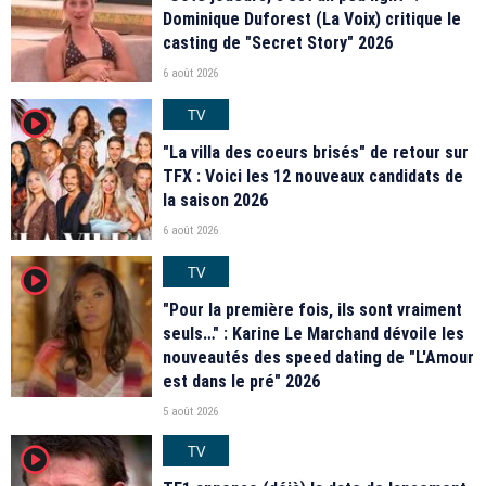
Dominique Duforest (La Voix) critique le
casting de "Secret Story" 2026
6 août 2026
TV
player2
"La villa des coeurs brisés" de retour sur
TFX : Voici les 12 nouveaux candidats de
la saison 2026
6 août 2026
TV
player2
"Pour la première fois, ils sont vraiment
seuls…" : Karine Le Marchand dévoile les
nouveautés des speed dating de "L'Amour
est dans le pré" 2026
5 août 2026
TV
player2