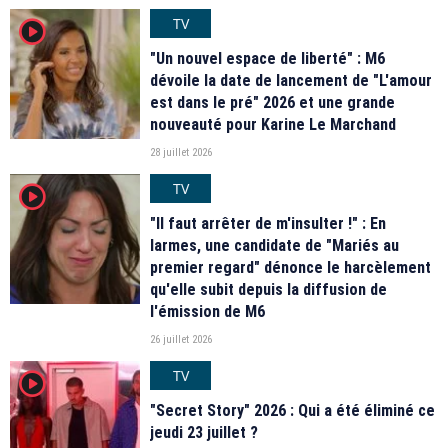
TV
player2
"Un nouvel espace de liberté" : M6
dévoile la date de lancement de "L'amour
est dans le pré" 2026 et une grande
nouveauté pour Karine Le Marchand
28 juillet 2026
TV
player2
"Il faut arrêter de m'insulter !" : En
larmes, une candidate de "Mariés au
premier regard" dénonce le harcèlement
qu'elle subit depuis la diffusion de
l'émission de M6
26 juillet 2026
TV
player2
"Secret Story" 2026 : Qui a été éliminé ce
jeudi 23 juillet ?