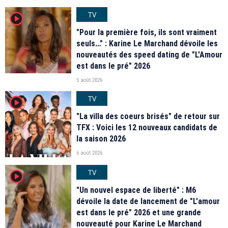
TV
player2
"Pour la première fois, ils sont vraiment
seuls…" : Karine Le Marchand dévoile les
nouveautés des speed dating de "L'Amour
est dans le pré" 2026
5 août 2026
TV
player2
"La villa des coeurs brisés" de retour sur
TFX : Voici les 12 nouveaux candidats de
la saison 2026
6 août 2026
TV
player2
"Un nouvel espace de liberté" : M6
dévoile la date de lancement de "L'amour
est dans le pré" 2026 et une grande
nouveauté pour Karine Le Marchand