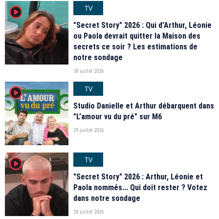
TV
player2
"Secret Story" 2026 : Qui d'Arthur, Léonie
ou Paola devrait quitter la Maison des
secrets ce soir ? Les estimations de
notre sondage
30 juillet 2026
TV
player2
Studio Danielle et Arthur débarquent dans
"L’amour vu du pré" sur M6
29 juillet 2026
TV
player2
"Secret Story" 2026 : Arthur, Léonie et
Paola nommés... Qui doit rester ? Votez
dans notre sondage
28 juillet 2026