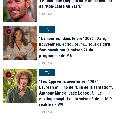
TF1 annonce (déjà) la date de lancement
de "Koh-Lanta All Stars"
4 août 2026
TV
player2
"L'amour est dans le pré" 2026 : Date,
nouveautés, agriculteurs… Tout ce qu'il
faut savoir sur la saison 21 du
programme de M6
2 août 2026
TV
player2
"Les Apprentis aventuriers" 2026 :
Laureen et Tino de "L'île de la tentation",
Anthony Matéo, Jade Leboeuf... Le
casting complet de la saison 9 de la télé-
réalité de W9
1 août 2026