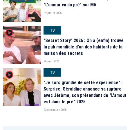
"L’amour vu du pré" sur M6
29 juillet 2026
TV
player2
"Secret Story" 2026 : On a (enfin) trouvé
la pub mondiale d'un des habitants de la
maison des secrets
26 juin 2026
TV
player2
"Je sors grandie de cette expérience" :
Surprise, Géraldine annonce sa rupture
avec Jérôme, son prétendant de "L'amour
est dans le pré" 2025
22 décembre 2025