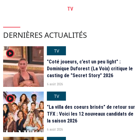
TV
DERNIÈRES ACTUALITÉS
TV
player2
"Coté joueurs, c’est un peu light" :
Dominique Duforest (La Voix) critique le
casting de "Secret Story" 2026
6 août 2026
TV
player2
"La villa des coeurs brisés" de retour sur
TFX : Voici les 12 nouveaux candidats de
la saison 2026
6 août 2026