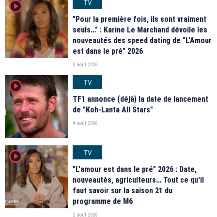
TV
player2
"Pour la première fois, ils sont vraiment
seuls…" : Karine Le Marchand dévoile les
nouveautés des speed dating de "L'Amour
est dans le pré" 2026
5 août 2026
TV
player2
TF1 annonce (déjà) la date de lancement
de "Koh-Lanta All Stars"
4 août 2026
TV
player2
"L'amour est dans le pré" 2026 : Date,
nouveautés, agriculteurs… Tout ce qu'il
faut savoir sur la saison 21 du
programme de M6
2 août 2026