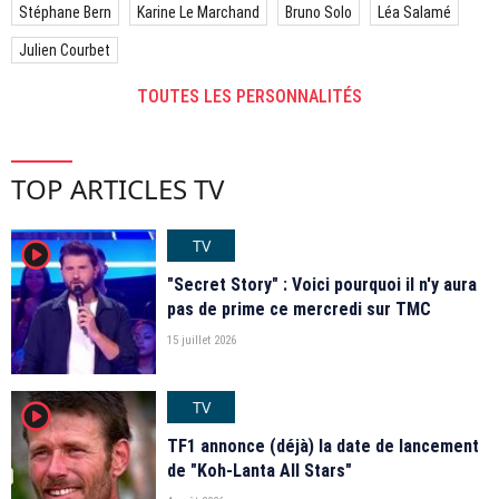
Stéphane Bern
Karine Le Marchand
Bruno Solo
Léa Salamé
Julien Courbet
TOUTES LES PERSONNALITÉS
TOP ARTICLES TV
TV
player2
"Secret Story" : Voici pourquoi il n'y aura
pas de prime ce mercredi sur TMC
15 juillet 2026
TV
player2
TF1 annonce (déjà) la date de lancement
de "Koh-Lanta All Stars"