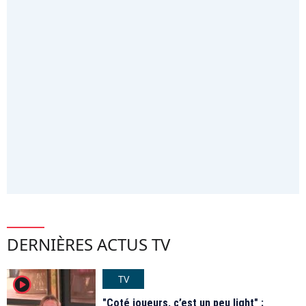
DERNIÈRES ACTUS TV
TV
player2
"Coté joueurs, c’est un peu light" :