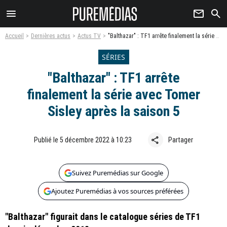
menu
newsletter
search
Accueil
Dernières actus
Actus TV
"Balthazar" : TF1 arrête finalement la série avec Tomer Sisley après la saison 5
SÉRIES
"Balthazar" : TF1 arrête
finalement la série avec Tomer
Sisley après la saison 5
share
Publié le 5 décembre 2022 à 10:23
Partager
Suivez Puremédias sur Google
Ajoutez Puremédias à vos sources préférées
"Balthazar" figurait dans le catalogue séries de TF1