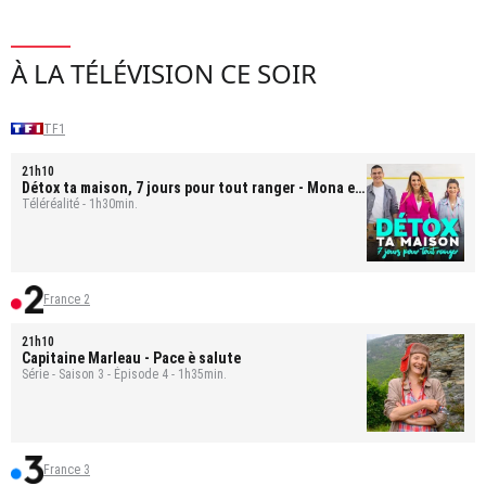
À LA TÉLÉVISION CE SOIR
TF1
21h10
Détox ta maison, 7 jours pour tout ranger
- Mona et
Bastien
Téléréalité - 1h30min.
France 2
21h10
Capitaine Marleau
- Pace è salute
Série - Saison 3 - Épisode 4 - 1h35min.
France 3