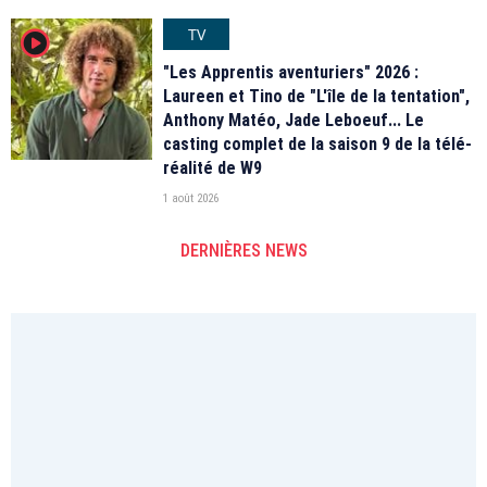
TV
player2
"Les Apprentis aventuriers" 2026 :
Laureen et Tino de "L'île de la tentation",
Anthony Matéo, Jade Leboeuf... Le
casting complet de la saison 9 de la télé-
réalité de W9
1 août 2026
DERNIÈRES NEWS