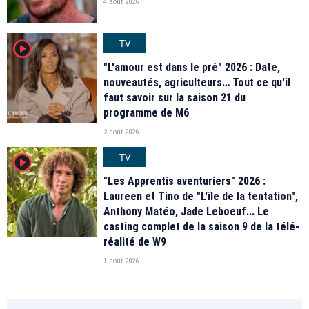
4 août 2026
TV
player2
"L'amour est dans le pré" 2026 : Date,
nouveautés, agriculteurs… Tout ce qu'il
faut savoir sur la saison 21 du
programme de M6
2 août 2026
TV
player2
"Les Apprentis aventuriers" 2026 :
Laureen et Tino de "L'île de la tentation",
Anthony Matéo, Jade Leboeuf... Le
casting complet de la saison 9 de la télé-
réalité de W9
1 août 2026