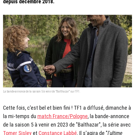
depuis décembre 2018.
La bande-annonce de la saison 5 à venir de "Balthazar" sur TF1.
Cette fois, c'est bel et bien fini ! TF1 a diffusé, dimanche à
la mi-temps du
match France/Pologne
, la bande-annonce
de la saison 5 à venir en 2023 de "Balthazar", la série avec
Tomer Sisley
et
Constance Labbé
. Il s'agira de "
l'ultime