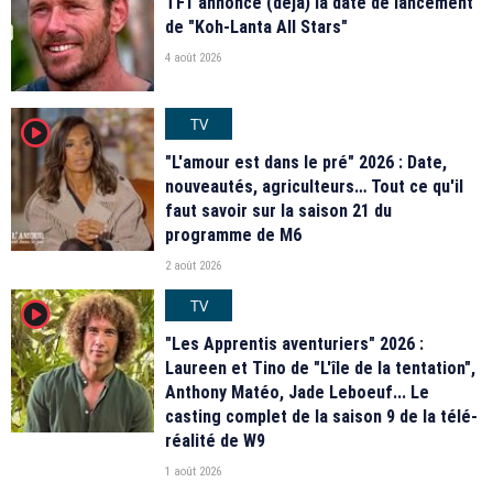
TF1 annonce (déjà) la date de lancement
de "Koh-Lanta All Stars"
4 août 2026
TV
player2
"L'amour est dans le pré" 2026 : Date,
nouveautés, agriculteurs… Tout ce qu'il
faut savoir sur la saison 21 du
programme de M6
2 août 2026
TV
player2
"Les Apprentis aventuriers" 2026 :
Laureen et Tino de "L'île de la tentation",
Anthony Matéo, Jade Leboeuf... Le
casting complet de la saison 9 de la télé-
réalité de W9
1 août 2026