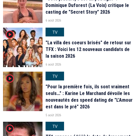
Dominique Duforest (La Voix) critique le
casting de "Secret Story" 2026
6 août 2026
TV
player2
"La villa des coeurs brisés" de retour sur
TFX : Voici les 12 nouveaux candidats de
la saison 2026
6 août 2026
TV
player2
"Pour la première fois, ils sont vraiment
seuls…" : Karine Le Marchand dévoile les
nouveautés des speed dating de "L'Amour
est dans le pré" 2026
5 août 2026
TV
player2