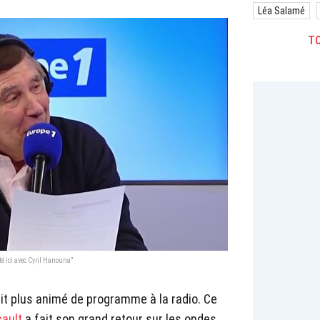
Léa Salamé
TO
êté ici avec Cyril Hanouna"
ait plus animé de programme à la radio. Ce
cault
a fait son grand retour sur les ondes