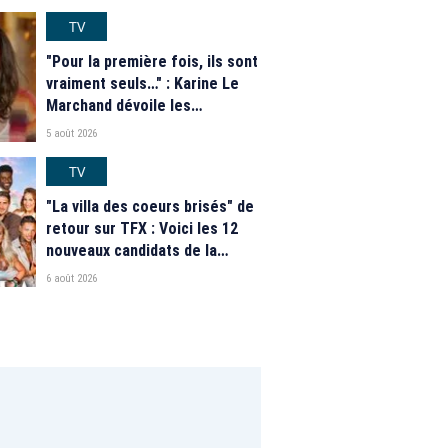
TV
"Pour la première fois, ils sont
vraiment seuls…" : Karine Le
Marchand dévoile les
nouveautés des speed dating
5 août 2026
de "L'Amour est dans le pré"
2026
TV
"La villa des coeurs brisés" de
retour sur TFX : Voici les 12
nouveaux candidats de la
saison 2026
6 août 2026