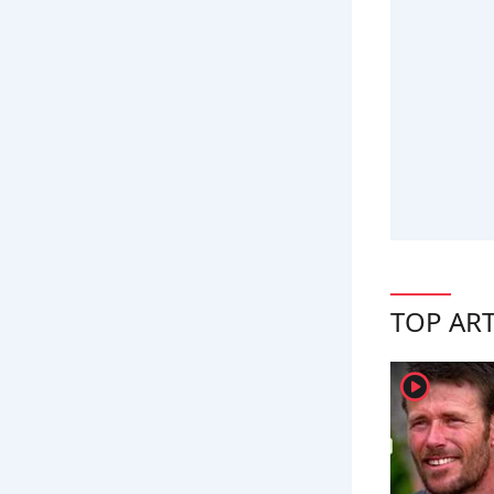
TOP ART
player2