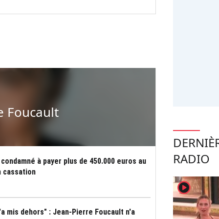
e Foucault
DERNIÈ
RADIO
 condamné à payer plus de 450.000 euros au
n cassation
player2
'a mis dehors" : Jean-Pierre Foucault n'a