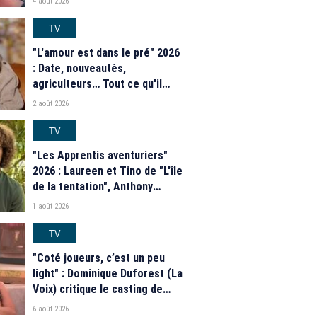
4 août 2026
TV
"L'amour est dans le pré" 2026
: Date, nouveautés,
agriculteurs… Tout ce qu'il
faut savoir sur la saison 21 du
2 août 2026
programme de M6
TV
"Les Apprentis aventuriers"
2026 : Laureen et Tino de "L'île
de la tentation", Anthony
Matéo, Jade Leboeuf... Le
1 août 2026
casting complet de la saison 9
de la télé-réalité de W9
TV
"Coté joueurs, c’est un peu
light" : Dominique Duforest (La
Voix) critique le casting de
"Secret Story" 2026
6 août 2026