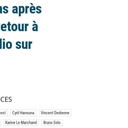
ans après
etour à
dio sur
CES
best
Cyril Hanouna
Vincent Dedienne
Karine Le Marchand
Bruno Solo