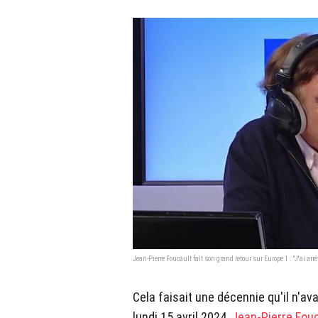
Jean-Pierre Foucault fait son grand retour sur Europe 1 : "J'ai arr
Cela faisait une décennie qu'il n'av
lundi 15 avril 2024,
Jean-Pierre Fou