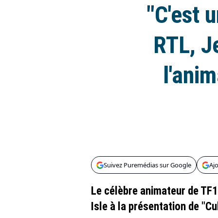
"C'est u
RTL, J
l'anim
Suivez Puremédias sur Google
Aj
Le célèbre animateur de TF
Isle à la présentation de "C