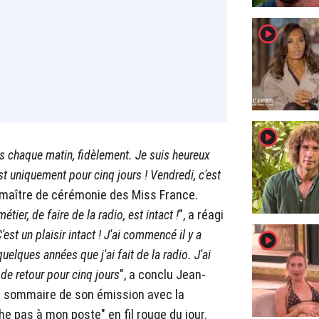
player2
player2
is chaque matin, fidèlement. Je suis heureux
est uniquement pour cinq jours ! Vendredi, c'est
e maître de cérémonie des Miss France.
étier, de faire de la radio, est intact !
", a réagi
'est un plaisir intact ! J'ai commencé il y a
player2
elques années que j'ai fait de la radio. J'ai
 de retour pour cinq jours
", a conclu Jean-
le sommaire de son émission avec la
e pas à mon poste" en fil rouge du jour.