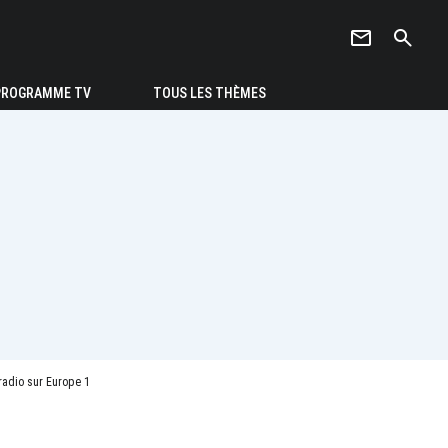
newsletter
search
PROGRAMME TV
TOUS LES THÈMES
 radio sur Europe 1