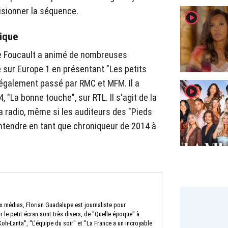
isionner la séquence.
player2
ique
re Foucault a animé de nombreuses
é sur Europe 1 en présentant "Les petits
 également passé par RMC et MFM. Il a
player2
 "La bonne touche", sur RTL. Il s'agit de la
la radio, même si les auditeurs des "Pieds
'entendre en tant que chroniqueur de 2014 à
x médias, Florian Guadalupe est journaliste pour
le petit écran sont très divers, de "Quelle époque" à
Koh-Lanta", "L'équipe du soir" et "La France a un incroyable