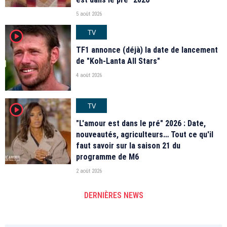
5 août 2026
TV
player2
TF1 annonce (déjà) la date de lancement
de "Koh-Lanta All Stars"
4 août 2026
TV
player2
"L'amour est dans le pré" 2026 : Date,
nouveautés, agriculteurs… Tout ce qu'il
faut savoir sur la saison 21 du
programme de M6
2 août 2026
DERNIÈRES NEWS