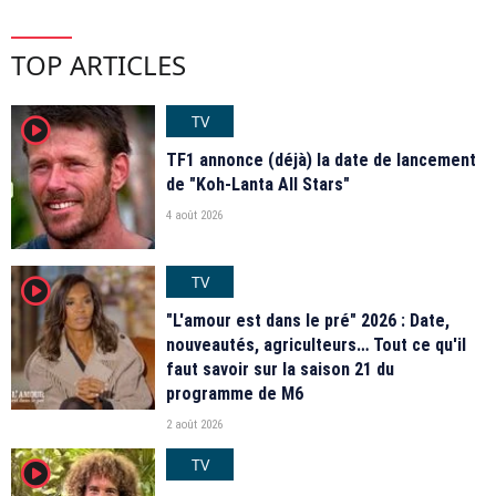
TOP ARTICLES
TV
player2
TF1 annonce (déjà) la date de lancement
de "Koh-Lanta All Stars"
4 août 2026
TV
player2
"L'amour est dans le pré" 2026 : Date,
nouveautés, agriculteurs… Tout ce qu'il
faut savoir sur la saison 21 du
programme de M6
2 août 2026
TV
player2