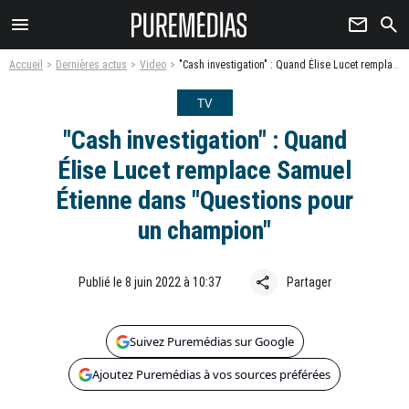
menu
newsletter
search
Accueil
Dernières actus
Video
"Cash investigation" : Quand Élise Lucet remplace Samuel Étienne dans "Questions pour un champion"
TV
"Cash investigation" : Quand
Élise Lucet remplace Samuel
Étienne dans "Questions pour
un champion"
share
Publié le 8 juin 2022 à 10:37
Partager
Suivez Puremédias sur Google
Ajoutez Puremédias à vos sources préférées