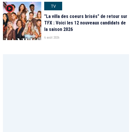
TV
player2
"La villa des coeurs brisés" de retour sur
TFX : Voici les 12 nouveaux candidats de
la saison 2026
6 août 2026