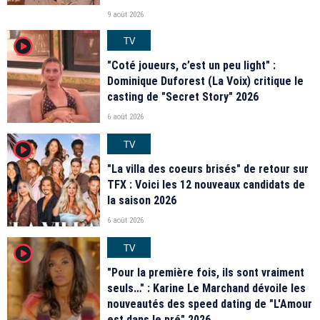
9 août 2026
TV
player2
"Coté joueurs, c’est un peu light" :
Dominique Duforest (La Voix) critique le
casting de "Secret Story" 2026
6 août 2026
TV
player2
"La villa des coeurs brisés" de retour sur
TFX : Voici les 12 nouveaux candidats de
la saison 2026
6 août 2026
TV
player2
"Pour la première fois, ils sont vraiment
seuls…" : Karine Le Marchand dévoile les
nouveautés des speed dating de "L'Amour
est dans le pré" 2026