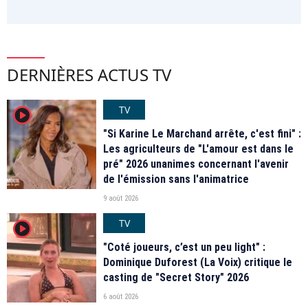
DERNIÈRES ACTUS TV
TV
player2
"Si Karine Le Marchand arrête, c'est fini" :
Les agriculteurs de "L'amour est dans le
pré" 2026 unanimes concernant l'avenir
de l'émission sans l'animatrice
9 août 2026
TV
player2
"Coté joueurs, c’est un peu light" :
Dominique Duforest (La Voix) critique le
casting de "Secret Story" 2026
6 août 2026