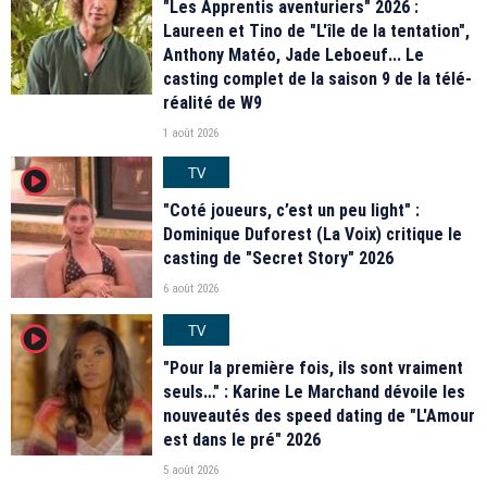
"Les Apprentis aventuriers" 2026 :
Laureen et Tino de "L'île de la tentation",
Anthony Matéo, Jade Leboeuf... Le
casting complet de la saison 9 de la télé-
réalité de W9
1 août 2026
TV
player2
"Coté joueurs, c’est un peu light" :
Dominique Duforest (La Voix) critique le
casting de "Secret Story" 2026
6 août 2026
TV
player2
"Pour la première fois, ils sont vraiment
seuls…" : Karine Le Marchand dévoile les
nouveautés des speed dating de "L'Amour
est dans le pré" 2026
5 août 2026