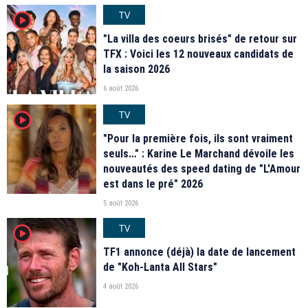
TV
player2
"La villa des coeurs brisés" de retour sur
TFX : Voici les 12 nouveaux candidats de
la saison 2026
6 août 2026
TV
player2
"Pour la première fois, ils sont vraiment
seuls…" : Karine Le Marchand dévoile les
nouveautés des speed dating de "L'Amour
est dans le pré" 2026
5 août 2026
TV
player2
TF1 annonce (déjà) la date de lancement
de "Koh-Lanta All Stars"
4 août 2026