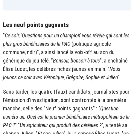
Les neuf points gagnants
"
Ce soir, 'Questions pour un champion' vous révèle qui sont les
plus gros bénéficiaires de la PAC
(politique agricole
commune, ndlr)", a ainsi lancé la voix-off au son du
générique du jeu télé. "
Bonsoir, bonsoir à tous
", a enchaîné
Élise Lucet, les célèbres fiches jaunes en main. "
Nous
jouons ce soir avec Véronique, Grégoire, Sophie et Julien
".
Sans tarder, les quatre (faux) candidats, journalistes pour
l'émission d'investigation, sont confrontés à la première
manche, celle des "Neuf points gagnants" : "
Question
numéro un. Quel est le premier bénéficiaire métropolitain de la
PAC ?
" "
Un agriculteur qui produit des céréales ?
", a tenté sa
chance Julien. "
Et non Julien
", lui a opposé Élice Lucet. "
Un