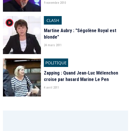
9 novembre 2010
CLASH
player2
Martine Aubry : "Ségolène Royal est
blonde"
24 mars 2011
POLITIQUE
Zapping : Quand Jean-Luc Mélenchon
croise par hasard Marine Le Pen
4 avril 2011