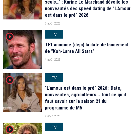
seuls…" : Karine Le Marchand dévoile les
nouveautés des speed dating de "L'Amour
est dans le pré" 2026
5 août 2026
TV
player2
TF1 annonce (déjà) la date de lancement
de "Koh-Lanta All Stars"
4 août 2026
TV
player2
"L'amour est dans le pré" 2026 : Date,
nouveautés, agriculteurs… Tout ce qu'il
faut savoir sur la saison 21 du
programme de M6
2 août 2026
TV
player2