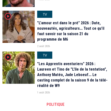
TV
player2
"L'amour est dans le pré" 2026 : Date,
nouveautés, agriculteurs… Tout ce qu'il
faut savoir sur la saison 21 du
programme de M6
2 août 2026
TV
player2
"Les Apprentis aventuriers" 2026 :
Laureen et Tino de "L'île de la tentation",
Anthony Matéo, Jade Leboeuf... Le
casting complet de la saison 9 de la télé-
réalité de W9
1 août 2026
POLITIQUE