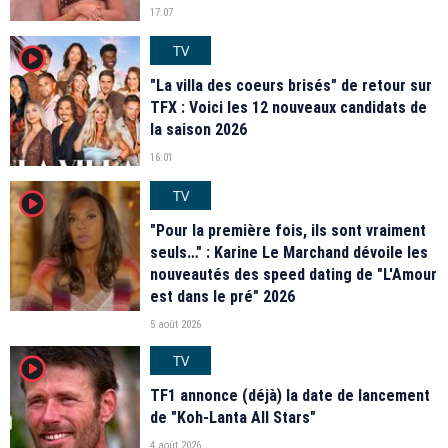
17:07
TV
player2
"La villa des coeurs brisés" de retour sur
TFX : Voici les 12 nouveaux candidats de
la saison 2026
16:01
TV
player2
"Pour la première fois, ils sont vraiment
seuls…" : Karine Le Marchand dévoile les
nouveautés des speed dating de "L'Amour
est dans le pré" 2026
5 août 2026
TV
player2
TF1 annonce (déjà) la date de lancement
de "Koh-Lanta All Stars"
4 août 2026