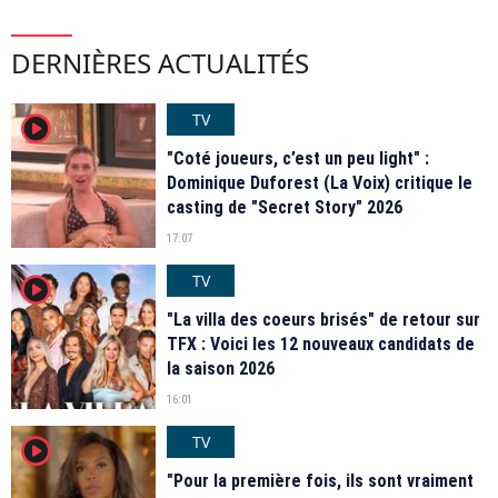
DERNIÈRES ACTUALITÉS
TV
player2
"Coté joueurs, c’est un peu light" :
Dominique Duforest (La Voix) critique le
casting de "Secret Story" 2026
17:07
TV
player2
"La villa des coeurs brisés" de retour sur
TFX : Voici les 12 nouveaux candidats de
la saison 2026
16:01
TV
player2
"Pour la première fois, ils sont vraiment