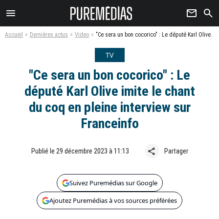
menu
newsletter
search
Accueil
Dernières actus
Video
"Ce sera un bon cocorico" : Le député Karl Olive imite le chant du coq en pleine interview sur Franceinfo
TV
"Ce sera un bon cocorico" : Le
député Karl Olive imite le chant
du coq en pleine interview sur
Franceinfo
share
Publié le 29 décembre 2023 à 11:13
Partager
Suivez Puremédias sur Google
Ajoutez Puremédias à vos sources préférées