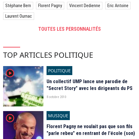
Stéphane Bern
Florent Pagny
Vincent Dedienne
Eric Antoine
Laurent Ournac
TOUTES LES PERSONNALITÉS
TOP ARTICLES POLITIQUE
POLITIQUE
player2
Un collectif UMP lance une parodie de
"Secret Story" avec les dirigeants du PS
8 octobre 2010
MUSIQUE
player2
Florent Pagny ne voulait pas que son fils
"parle rebeu" en rentrant de l'école (son)