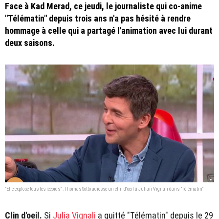
Face à Kad Merad, ce jeudi, le journaliste qui co-anime
"Télématin" depuis trois ans n'a pas hésité à rendre
hommage à celle qui a partagé l'animation avec lui durant
deux saisons.
"Elle explose tous les records" : Thomas Sotto adresse un clin d'oeil à Julian Vignali dans "Télématin"
Clin d'oeil.
Si
Julia Vignali
a quitté "Télématin" depuis le 29