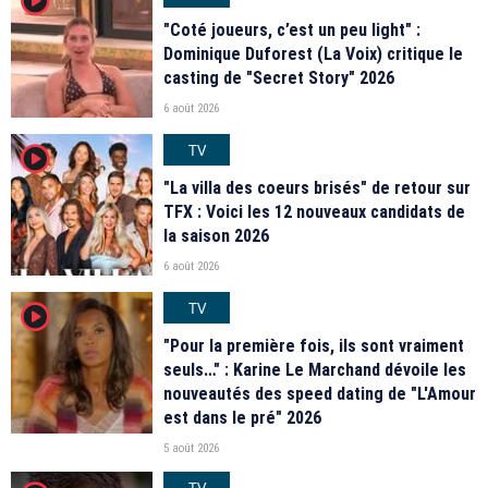
"Coté joueurs, c’est un peu light" :
Dominique Duforest (La Voix) critique le
casting de "Secret Story" 2026
6 août 2026
TV
player2
"La villa des coeurs brisés" de retour sur
TFX : Voici les 12 nouveaux candidats de
la saison 2026
6 août 2026
TV
player2
"Pour la première fois, ils sont vraiment
seuls…" : Karine Le Marchand dévoile les
nouveautés des speed dating de "L'Amour
est dans le pré" 2026
5 août 2026
TV