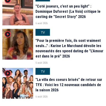
"Coté joueurs, c’est un peu light" :
Dominique Duforest (La Voix) critique le
casting de "Secret Story" 2026
6 août 2026
TV
player2
"Pour la première fois, ils sont vraiment
seuls…" : Karine Le Marchand dévoile les
nouveautés des speed dating de "L'Amour
est dans le pré" 2026
5 août 2026
TV
player2
"La villa des coeurs brisés" de retour sur
TFX : Voici les 12 nouveaux candidats de
la saison 2026
6 août 2026