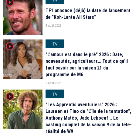
player2
TF1 annonce (déjà) la date de lancement
de "Koh-Lanta All Stars"
4 août 2026
TV
player2
"L'amour est dans le pré" 2026 : Date,
nouveautés, agriculteurs… Tout ce qu'il
faut savoir sur la saison 21 du
programme de M6
2 août 2026
TV
player2
"Les Apprentis aventuriers" 2026 :
Laureen et Tino de "L'île de la tentation",
Anthony Matéo, Jade Leboeuf... Le
casting complet de la saison 9 de la télé-
réalité de W9