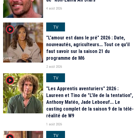
4 août 2026
TV
player2
"L'amour est dans le pré" 2026 : Date,
nouveautés, agriculteurs… Tout ce qu'il
faut savoir sur la saison 21 du
programme de M6
2 août 2026
TV
player2
"Les Apprentis aventuriers" 2026 :
Laureen et Tino de "L'île de la tentation",
Anthony Matéo, Jade Leboeuf... Le
casting complet de la saison 9 de la télé-
réalité de W9
1 août 2026
TV
player2