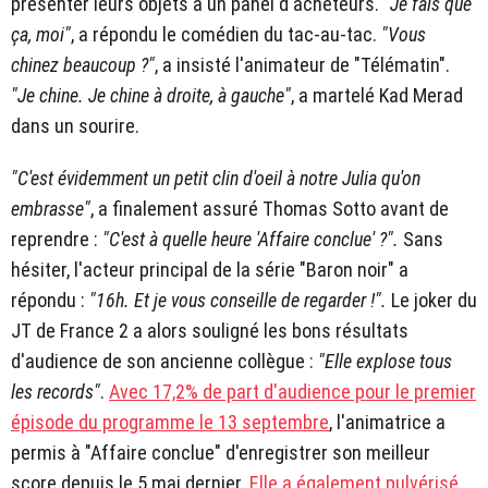
présenter leurs objets à un panel d'acheteurs.
"Je fais que
ça, moi"
, a répondu le comédien du tac-au-tac.
"Vous
chinez beaucoup ?"
, a insisté l'animateur de "Télématin".
"Je chine. Je chine à droite, à gauche"
, a martelé Kad Merad
dans un sourire.
"C'est évidemment un petit clin d'oeil à notre Julia qu'on
embrasse"
, a finalement assuré Thomas Sotto avant de
reprendre :
"C'est à quelle heure 'Affaire conclue' ?".
Sans
hésiter, l'acteur principal de la série "Baron noir" a
répondu :
"16h. Et je vous conseille de regarder !".
Le joker du
JT de France 2 a alors souligné les bons résultats
d'audience de son ancienne collègue :
"Elle explose tous
les records"
.
Avec 17,2% de part d'audience pour le premier
épisode du programme le 13 septembre
, l'animatrice a
permis à "Affaire conclue" d'enregistrer son meilleur
score depuis le 5 mai dernier.
Elle a également pulvérisé