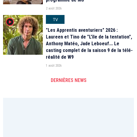
2 août 2026
TV
player2
"Les Apprentis aventuriers" 2026 :
Laureen et Tino de "L'île de la tentation",
Anthony Matéo, Jade Leboeuf... Le
casting complet de la saison 9 de la télé-
réalité de W9
1 août 2026
DERNIÈRES NEWS