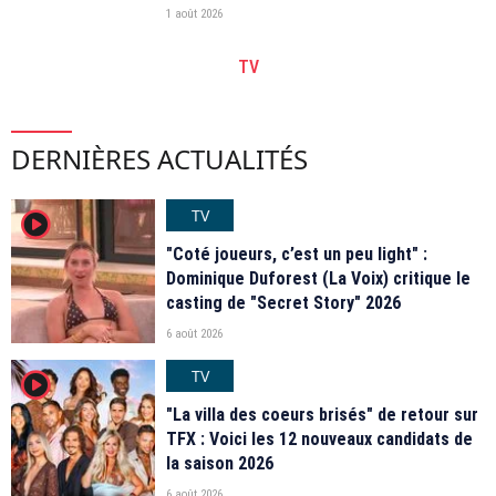
1 août 2026
TV
DERNIÈRES ACTUALITÉS
TV
player2
"Coté joueurs, c’est un peu light" :
Dominique Duforest (La Voix) critique le
casting de "Secret Story" 2026
6 août 2026
TV
player2
"La villa des coeurs brisés" de retour sur
TFX : Voici les 12 nouveaux candidats de
la saison 2026
6 août 2026