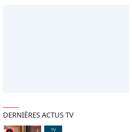
DERNIÈRES ACTUS TV
TV
player2