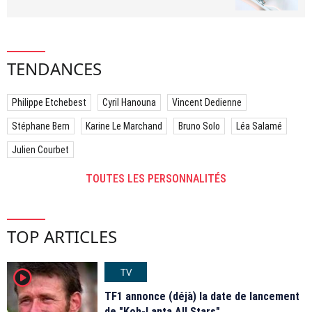
TENDANCES
Philippe Etchebest
Cyril Hanouna
Vincent Dedienne
Stéphane Bern
Karine Le Marchand
Bruno Solo
Léa Salamé
Julien Courbet
TOUTES LES PERSONNALITÉS
TOP ARTICLES
TV
player2
TF1 annonce (déjà) la date de lancement
de "Koh-Lanta All Stars"