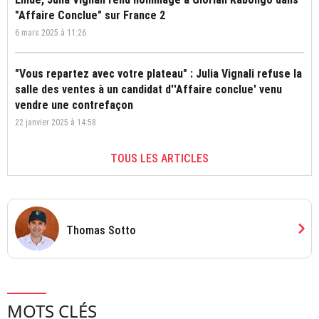
"Affaire Conclue" sur France 2
6 mars 2025 à 11:26
"Vous repartez avec votre plateau" : Julia Vignali refuse la
salle des ventes à un candidat d''Affaire conclue' venu
vendre une contrefaçon
22 janvier 2025 à 14:58
TOUS LES ARTICLES
chevron_right
Thomas Sotto
MOTS CLÉS