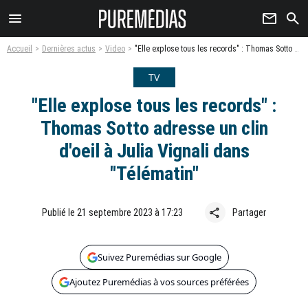
menu
newsletter
search
Accueil
Dernières actus
Video
"Elle explose tous les records" : Thomas Sotto adresse un clin d'oeil à Julia Vignali dans "Télématin"
TV
"Elle explose tous les records" :
Thomas Sotto adresse un clin
d'oeil à Julia Vignali dans
"Télématin"
share
Publié le 21 septembre 2023 à 17:23
Partager
Suivez Puremédias sur Google
Ajoutez Puremédias à vos sources préférées