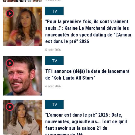
TV
player2
"Pour la première fois, ils sont vraiment
seuls…" : Karine Le Marchand dévoile les
nouveautés des speed dating de "L'Amour
est dans le pré" 2026
5 août 2026
TV
player2
TF1 annonce (déjà) la date de lancement
de "Koh-Lanta All Stars"
4 août 2026
TV
player2
"L'amour est dans le pré" 2026 : Date,
nouveautés, agriculteurs… Tout ce qu'il
faut savoir sur la saison 21 du
programme de M6