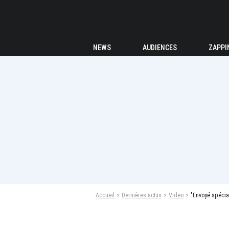
NEWS
AUDIENCES
ZAPPI
Accueil
Dernières actus
Video
"Envoyé spécia