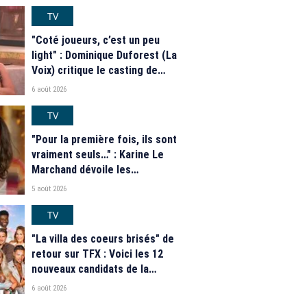
casting complet de la saison 9
de la télé-réalité de W9
TV
"Coté joueurs, c’est un peu
light" : Dominique Duforest (La
Voix) critique le casting de
"Secret Story" 2026
6 août 2026
TV
"Pour la première fois, ils sont
vraiment seuls…" : Karine Le
Marchand dévoile les
nouveautés des speed dating
5 août 2026
de "L'Amour est dans le pré"
2026
TV
"La villa des coeurs brisés" de
retour sur TFX : Voici les 12
nouveaux candidats de la
saison 2026
6 août 2026