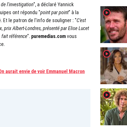
 de l'investigation
", a déclaré Yannick
player2
quipes ont répondu "
point par point
" à la
 Et le patron de l'info de souligner : "
C'est
x, prix Albert-Londres, présenté par Elise Lucet
, fait référence
".
puremedias.com
vous
ce.
player2
On aurait envie de voir Emmanuel Macron
player2