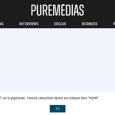
NG
INTERVIEWS
EXCLUS
BUSINESS
l" sur le glyphosate : Yannick Letranchant répond aux critiques dans "#QHM"
TV