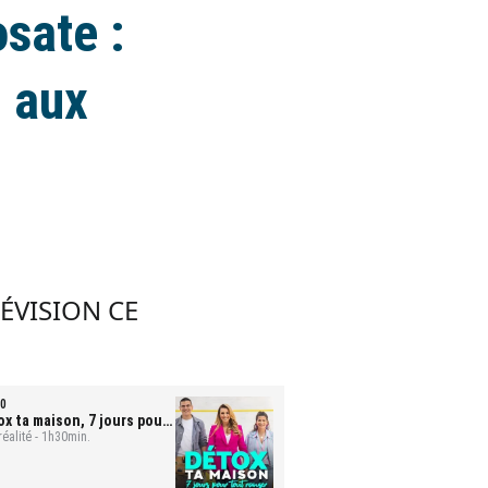
osate :
 aux
LÉVISION CE
0
ox ta maison, 7 jours pour
t ranger
réalité - 1h30min.
- Mona et Bastien