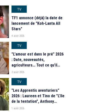
TV
TF1 annonce (déjà) la date de
lancement de "Koh-Lanta All
Stars"
4 août 2026
TV
"L'amour est dans le pré" 2026
: Date, nouveautés,
agriculteurs… Tout ce qu'il
faut savoir sur la saison 21 du
2 août 2026
programme de M6
TV
"Les Apprentis aventuriers"
2026 : Laureen et Tino de "L'île
de la tentation", Anthony
Matéo, Jade Leboeuf... Le
1 août 2026