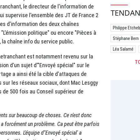
tranchant, le directeur de l'information de
TENDAN
qui supervise l'ensemble des JT de France 2
nes d'information des deux chaînes
Philippe Etche
"L'émission politique" ou encore "Pièces à
Stéphane Bern
 la chaîne info du service public.
Léa Salamé
 Letranchant est notamment revenu sur la
TO
ion d'un sujet d'"Envoyé spécial" sur le
rtage a ainsi été la cible d'attaques de
rs sur les réseaux sociaux, dont Mac Lesggy
us de 500 fois au Conseil supérieur de
nts sur beaucoup de choses. Ce n'est donc
 y a forcément un problème. Ca peut être parfois
personnes. L'équipe d''Envoyé spécial' a