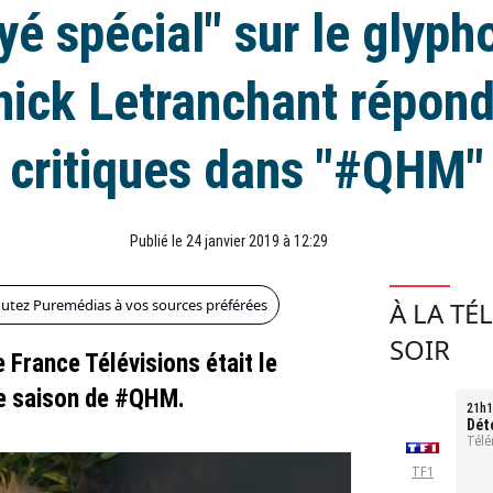
é spécial" sur le glyph
nick Letranchant répond
critiques dans "#QHM"
Publié le 24 janvier 2019 à 12:29
outez Puremédias à vos sources préférées
À LA TÉ
SOIR
 France Télévisions était le
me saison de #QHM.
21h1
Dét
tou
Télé
TF1