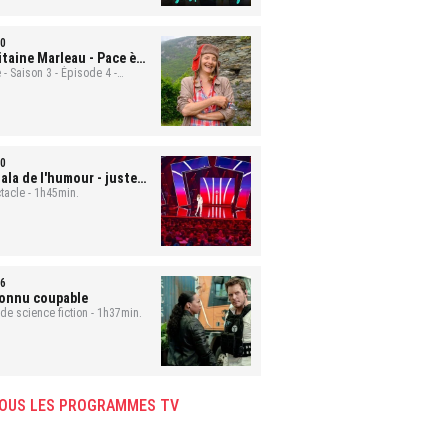
0
itaine Marleau
- Pace è
ute
 - Saison 3 - Épisode 4 -
min.
0
ala de l'humour - juste
 rire
tacle - 1h45min.
6
onnu coupable
 de science fiction - 1h37min.
OUS LES PROGRAMMES TV