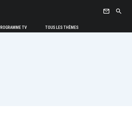
newsletter
search
PROGRAMME TV
TOUS LES THÈMES