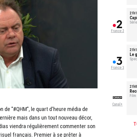
21h1
Cap
sal
Série
1h35
France 2
21h1
Le g
pour
Spec
France 3
21h0
Rec
Film
Canal+
on de "#QHM", le quart d'heure média de
rnière mais dans un tout nouveau décor,
T
dias viendra régulièrement commenter son
isuel français. Premier à se prêter à