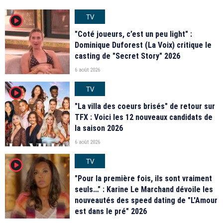
TV
player2
"Coté joueurs, c’est un peu light" :
Dominique Duforest (La Voix) critique le
casting de "Secret Story" 2026
6 août 2026
TV
player2
"La villa des coeurs brisés" de retour sur
TFX : Voici les 12 nouveaux candidats de
la saison 2026
6 août 2026
TV
player2
"Pour la première fois, ils sont vraiment
seuls…" : Karine Le Marchand dévoile les
nouveautés des speed dating de "L'Amour
est dans le pré" 2026