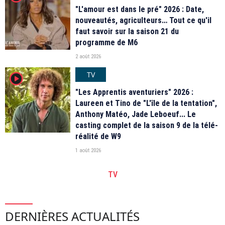
"L'amour est dans le pré" 2026 : Date,
nouveautés, agriculteurs… Tout ce qu'il
faut savoir sur la saison 21 du
programme de M6
2 août 2026
TV
player2
"Les Apprentis aventuriers" 2026 :
Laureen et Tino de "L'île de la tentation",
Anthony Matéo, Jade Leboeuf... Le
casting complet de la saison 9 de la télé-
réalité de W9
1 août 2026
TV
DERNIÈRES ACTUALITÉS