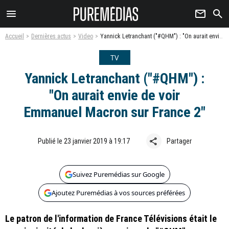
menu
newsletter
search
Accueil
Dernières actus
Video
Yannick Letranchant ("#QHM") : "On aurait envie de voir Emmanuel Macron sur France 2"
TV
Yannick Letranchant ("#QHM") :
"On aurait envie de voir
Emmanuel Macron sur France 2"
share
Publié le 23 janvier 2019 à 19:17
Partager
Suivez Puremédias sur Google
Ajoutez Puremédias à vos sources préférées
Le patron de l'information de France Télévisions était le