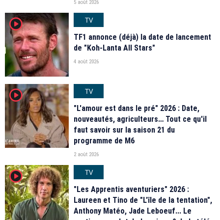
5 août 2026
TV
player2
TF1 annonce (déjà) la date de lancement
de "Koh-Lanta All Stars"
4 août 2026
TV
player2
"L'amour est dans le pré" 2026 : Date,
nouveautés, agriculteurs… Tout ce qu'il
faut savoir sur la saison 21 du
programme de M6
2 août 2026
TV
player2
"Les Apprentis aventuriers" 2026 :
Laureen et Tino de "L'île de la tentation",
Anthony Matéo, Jade Leboeuf... Le