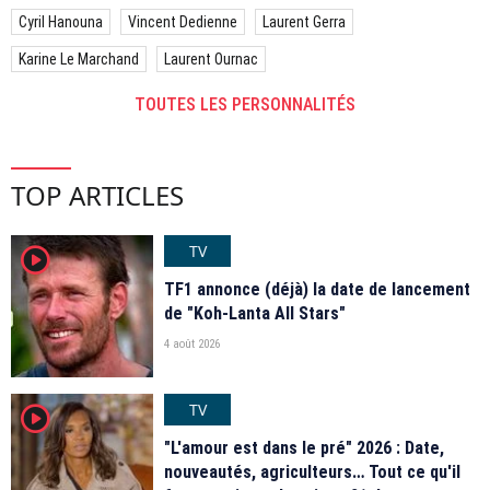
Cyril Hanouna
Vincent Dedienne
Laurent Gerra
Karine Le Marchand
Laurent Ournac
TOUTES LES PERSONNALITÉS
TOP ARTICLES
TV
player2
TF1 annonce (déjà) la date de lancement
de "Koh-Lanta All Stars"
4 août 2026
TV
player2
"L'amour est dans le pré" 2026 : Date,
nouveautés, agriculteurs… Tout ce qu'il