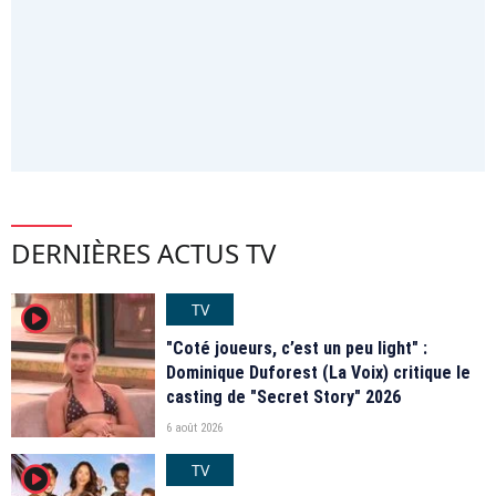
DERNIÈRES ACTUS TV
TV
player2
"Coté joueurs, c’est un peu light" :
Dominique Duforest (La Voix) critique le
casting de "Secret Story" 2026
6 août 2026
TV
player2