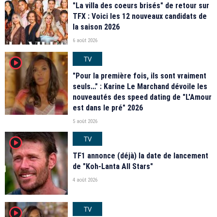
"La villa des coeurs brisés" de retour sur
TFX : Voici les 12 nouveaux candidats de
la saison 2026
6 août 2026
TV
player2
"Pour la première fois, ils sont vraiment
seuls…" : Karine Le Marchand dévoile les
nouveautés des speed dating de "L'Amour
est dans le pré" 2026
5 août 2026
TV
player2
TF1 annonce (déjà) la date de lancement
de "Koh-Lanta All Stars"
4 août 2026
TV
player2