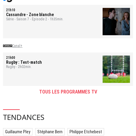
21h10
Cassandre
- Zone blanche
Série - Saison 7 - Épisode 2 - 1h35min.
Canal+
21h00
Rugby : Test-match
Rugby - 2h02min.
TOUS LES PROGRAMMES TV
TENDANCES
Guillaume Pley
Stéphane Bern
Philippe Etchebest