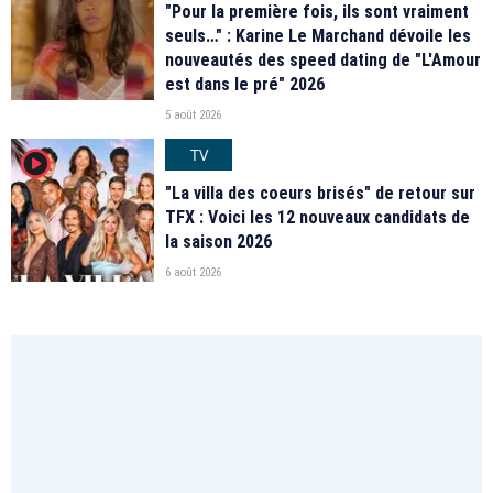
"Pour la première fois, ils sont vraiment
seuls…" : Karine Le Marchand dévoile les
nouveautés des speed dating de "L'Amour
est dans le pré" 2026
5 août 2026
TV
player2
"La villa des coeurs brisés" de retour sur
TFX : Voici les 12 nouveaux candidats de
la saison 2026
6 août 2026