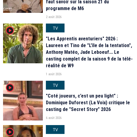
faut savoir sur la saison 21 du
programme de M6
2 août 2026
TV
player2
"Les Apprentis aventuriers" 2026 :
Laureen et Tino de "L'île de la tentation",
Anthony Matéo, Jade Leboeuf... Le
casting complet de la saison 9 de la télé-
réalité de W9
1 août 2026
TV
player2
"Coté joueurs, c’est un peu light" :
Dominique Duforest (La Voix) critique le
casting de "Secret Story" 2026
6 août 2026
TV
player2